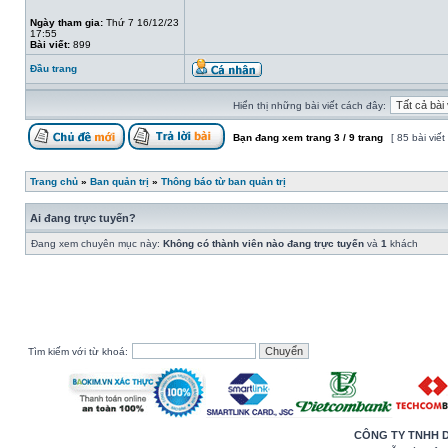
Ngày tham gia:
Thứ 7 16/12/23
17:55
Bài viết:
899
Đầu trang
Hiển thị những bài viết cách đây:
Bạn đang xem trang
3
/
9
trang
[ 85 bài viết
Trang chủ
»
Ban quản trị
»
Thông báo từ ban quản trị
Ai đang trực tuyến?
Đang xem chuyên mục này:
Không có thành viên nào đang trực tuyến
và
1
khách
Tìm kiếm với từ khoá:
CÔNG TY TNHH 