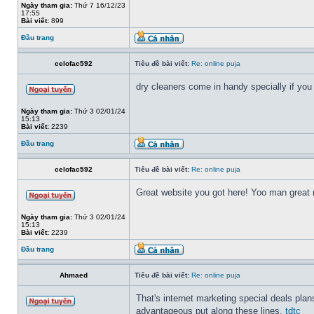
Ngày tham gia:
Thứ 7 16/12/23
17:55
Bài viết:
899
Đầu trang
celofac592
Tiêu đề bài viết:
Re: online puja
dry cleaners come in handy specially if you
Ngày tham gia:
Thứ 3 02/01/24
15:13
Bài viết:
2239
Đầu trang
celofac592
Tiêu đề bài viết:
Re: online puja
Great website you got here! Yoo man great 
Ngày tham gia:
Thứ 3 02/01/24
15:13
Bài viết:
2239
Đầu trang
Ahmaed
Tiêu đề bài viết:
Re: online puja
That's internet marketing special deals pla
advantageous put along these lines.
tdtc