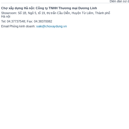
Diễn đàn sử
Chợ xây dựng Hà nội: Công ty TNHH Thương mại Dương Linh
Showroom: Số 1B, Ngõ 5, tổ 19, thị trấn Cầu Diễn, Huyện Từ Liêm, Thành phố
Hà nội
Tel: 04.37737548; Fax: 04.38370082
Email Phòng kinh doanh:
sale@choxaydung.vn