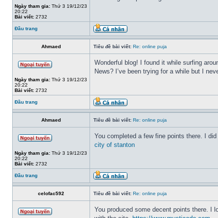
Ngày tham gia:
Thứ 3 19/12/23
20:22
Bài viết:
2732
Đầu trang
Ahmaed
Tiêu đề bài viết:
Re: online puja
Wonderful blog! I found it while surfing a
News? I’ve been trying for a while but I nev
Ngày tham gia:
Thứ 3 19/12/23
20:22
Bài viết:
2732
Đầu trang
Ahmaed
Tiêu đề bài viết:
Re: online puja
You completed a few fine points there. I did
city of stanton
Ngày tham gia:
Thứ 3 19/12/23
20:22
Bài viết:
2732
Đầu trang
celofac592
Tiêu đề bài viết:
Re: online puja
You produced some decent points there. I lo