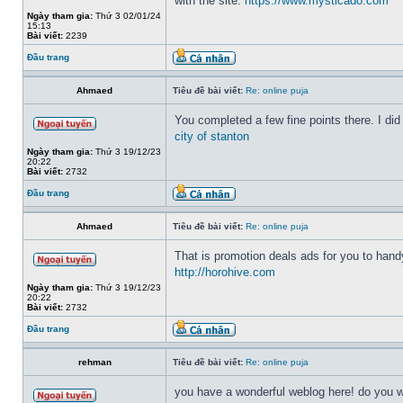
with the site.
https://www.mysticado.com
Ngày tham gia:
Thứ 3 02/01/24
15:13
Bài viết:
2239
Đầu trang
Ahmaed
Tiêu đề bài viết:
Re: online puja
You completed a few fine points there. I did
city of stanton
Ngày tham gia:
Thứ 3 19/12/23
20:22
Bài viết:
2732
Đầu trang
Ahmaed
Tiêu đề bài viết:
Re: online puja
That is promotion deals ads for you to handy e
http://horohive.com
Ngày tham gia:
Thứ 3 19/12/23
20:22
Bài viết:
2732
Đầu trang
rehman
Tiêu đề bài viết:
Re: online puja
you have a wonderful weblog here! do you wa