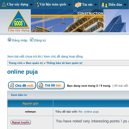
Chợ xây dựng
Vật liệu toàn quốc
Tin tức
Diễn đàn
Đăng nhập
Đăng ký
Xem bài viết chưa trả lời
|
Xem chủ đề đang hoạt động
Trang chủ
»
Ban quản trị
»
Thông báo từ ban quản trị
online puja
Bạn đang xem trang
3
/
9
trang
[ 85 bài viết
Xem bản in
Người gửi
rehman
Tiêu đề bài viết:
Re: online puja
You have noted very interesting points ! ps