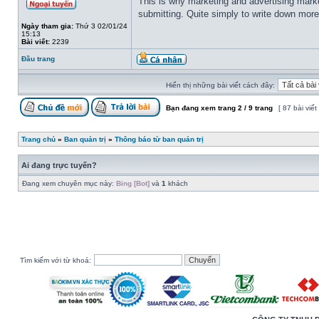
This is why marketing and advertising marke
submitting. Quite simply to write down more e
Ngày tham gia:
Thứ 3 02/01/24
15:13
Bài viết:
2239
Đầu trang
Hiển thị những bài viết cách đây:
Bạn đang xem trang
2
/
9
trang
[ 87 bài viết
Trang chủ
»
Ban quản trị
»
Thông báo từ ban quản trị
Ai đang trực tuyến?
Đang xem chuyên mục này:
Bing [Bot]
và
1
khách
Tìm kiếm với từ khoá: