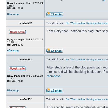
Ngày tham gia:
Thứ 3 02/01/24
15:13
Bài viết:
2239
Đầu trang
celofac592
Tiêu đề bài viết:
Re: What outdoor flooring options ar
I am lucky that I noticed this blog, precisely
Ngày tham gia:
Thứ 3 02/01/24
15:13
Bài viết:
2239
Đầu trang
celofac592
Tiêu đề bài viết:
Re: What outdoor flooring options ar
After study a few of the blog posts with yo
site list and will be checking back soon. P
Mombasa
Ngày tham gia:
Thứ 3 02/01/24
15:13
Bài viết:
2239
Đầu trang
celofac592
Tiêu đề bài viết:
Re: What outdoor flooring options ar
This specific seems to be definitely excelle