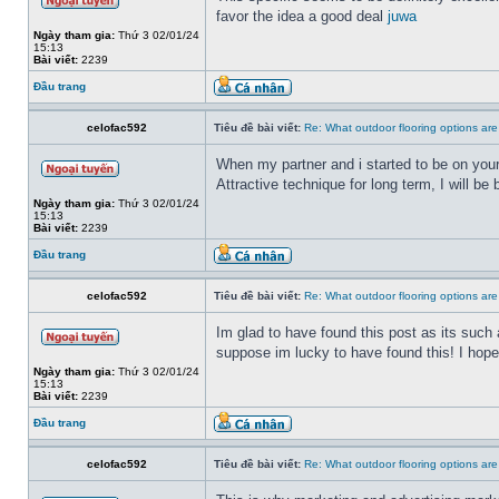
favor the idea a good deal
juwa
Ngày tham gia:
Thứ 3 02/01/24
15:13
Bài viết:
2239
Đầu trang
celofac592
Tiêu đề bài viết:
Re: What outdoor flooring options ar
When my partner and i started to be on your
Attractive technique for long term, I will b
Ngày tham gia:
Thứ 3 02/01/24
15:13
Bài viết:
2239
Đầu trang
celofac592
Tiêu đề bài viết:
Re: What outdoor flooring options ar
Im glad to have found this post as its such 
suppose im lucky to have found this! I hope
Ngày tham gia:
Thứ 3 02/01/24
15:13
Bài viết:
2239
Đầu trang
celofac592
Tiêu đề bài viết:
Re: What outdoor flooring options ar