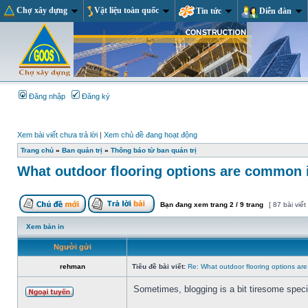
Chợ xây dựng
Vật liệu toàn quốc
Tin tức
Diễn đàn
Đăng nhập
Đăng ký
Xem bài viết chưa trả lời
|
Xem chủ đề đang hoạt động
Trang chủ
»
Ban quản trị
»
Thông báo từ ban quản trị
What outdoor flooring options are common i
Bạn đang xem trang
2
/
9
trang
[ 87 bài viết
Xem bản in
Người gửi
rehman
Tiêu đề bài viết:
Re: What outdoor flooring options ar
Sometimes, blogging is a bit tiresome specia