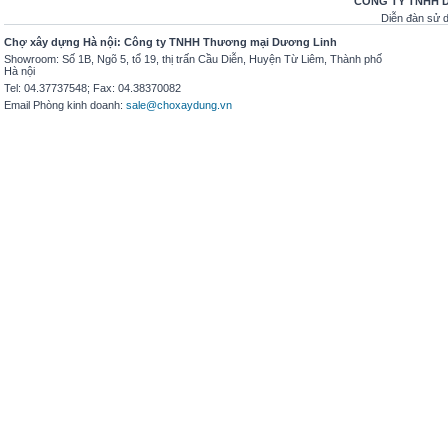
CÔNG TY TNHH 
Diễn đàn sử
Chợ xây dựng Hà nội: Công ty TNHH Thương mại Dương Linh
Showroom: Số 1B, Ngõ 5, tổ 19, thị trấn Cầu Diễn, Huyện Từ Liêm, Thành phố
Hà nội
Tel: 04.37737548; Fax: 04.38370082
Email Phòng kinh doanh:
sale@choxaydung.vn