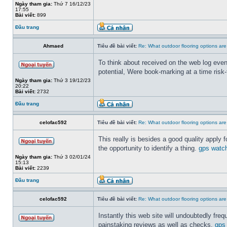
Ngày tham gia:
Thứ 7 16/12/23
17:55
Bài viết:
899
Đầu trang
Ahmaed
Tiêu đề bài viết:
Re: What outdoor flooring options ar
To think about received on the web log even
potential, Were book-marking at a time risk-
Ngày tham gia:
Thứ 3 19/12/23
20:22
Bài viết:
2732
Đầu trang
celofac592
Tiêu đề bài viết:
Re: What outdoor flooring options ar
This really is besides a good quality apply fo
the opportunity to identify a thing.
gps watch
Ngày tham gia:
Thứ 3 02/01/24
15:13
Bài viết:
2239
Đầu trang
celofac592
Tiêu đề bài viết:
Re: What outdoor flooring options ar
Instantly this web site will undoubtedly fr
painstaking reviews as well as checks.
gps 