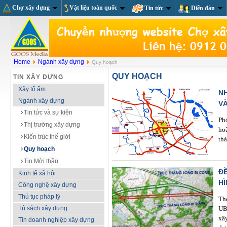
Chợ xây dựng
Vật liệu toàn quốc
Tin tức
Diễn đàn
Home
Ngành xây dựng
Quy hoạch
QUY HOẠCH
TIN XÂY DỰNG
Xây tổ ấm
N
Ngành xây dựng
VÀ
Tin tức và sự kiện
Ph
Thị trường xây dựng
ho
Kiến trúc thế giới
th
Quy hoạch
Tin Mời thầu
Đ
Kinh tế xã hội
H
Công nghệ xây dựng
Thủ tục pháp lý
Th
Tủ sách xây dựng
UB
xâ
Tin doanh nghiệp xây dựng