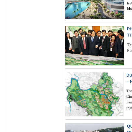
trư
kh
P
T
Th
Nh
DỰ
– 
The
cầu
hàn
trụ
Q