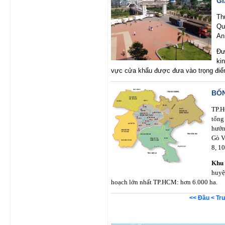
G
Th
Qu
An
Đư
ki
vực cửa khẩu được đưa vào trọng điể
BỐN
TP.H
tổng
hướn
Gò V
8, 10
Khu
huyệ
hoạch lớn nhất TP.HCM: hơn 6.000 ha.
<< Đầu
< Tr