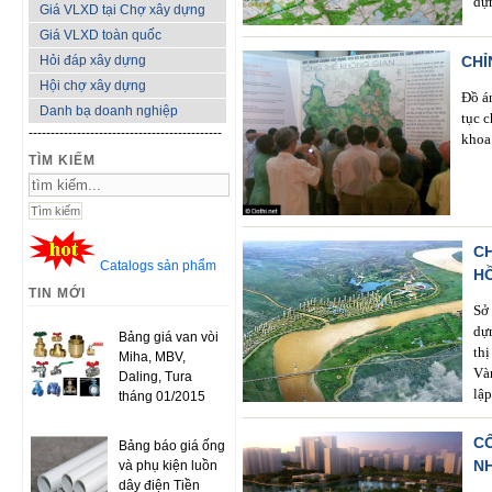
dự
Giá VLXD tại Chợ xây dựng
Giá VLXD toàn quốc
Hỏi đáp xây dựng
CHỈ
Hội chợ xây dựng
Đồ á
Danh bạ doanh nghiệp
tục c
--------------------------------------------
khoa 
TÌM KIẾM
C
Catalogs sản phẩm
H
TIN MỚI
Sở
dự
Bảng giá van vòi
thị
Miha, MBV,
Và
Daling, Tura
lập
tháng 01/2015
C
Bảng báo giá ống
N
và phụ kiện luồn
dây điện Tiền