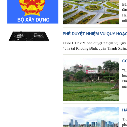
Bả
tầ
Hà
nú
PHÊ DUYỆT NHIỆM VỤ QUY HOẠC
UBND TP vừa phê duyệt nhiệm vụ Quy h
40ha tại Khương Đình, quận Thanh Xuân
C
“C
ho
Ph
mà 
HA
Tro
ph