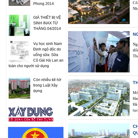
Cô
Phong 2014
Nh
GIÁ THIẾT BỊ VỆ
SINH INAX TỪ
THÁNG 04/2014
N
Vụ học sinh Nam
Ng
Định ngộ độc do
đổ
uống sữa: Sữa
Th
Cô Gái Hà Lan an
toàn cho người sử dụng
Còn nhiều kẽ hở
TH
trong Luật Xây
dựng
Mớ
Ha
Hà
tục
C
Q