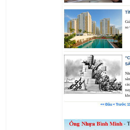
T
Gi
so
“
S
Nă
sả
cá
na
kh
<< Đầu
< Trước
1