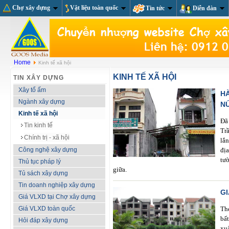
Chợ xây dựng
Vật liệu toàn quốc
Tin tức
Diễn đàn
Home
Kinh tế xã hội
KINH TẾ XÃ HỘI
TIN XÂY DỰNG
Xây tổ ấm
H
Ngành xây dựng
N
Kinh tế xã hội
Đã
Tin kinh tế
Tr
Chính trị - xã hội
lắ
Công nghệ xây dựng
đị
tư
Thủ tục pháp lý
giữa.
Tủ sách xây dựng
Tin doanh nghiệp xây dựng
GI
Giá VLXD tại Chợ xây dựng
Giá VLXD toàn quốc
Th
bấ
Hỏi đáp xây dựng
xu