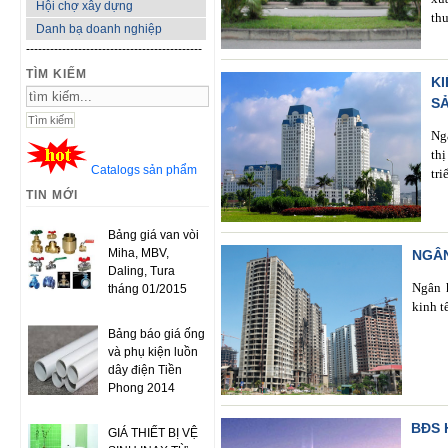
Hội chợ xây dựng
thu
Danh bạ doanh nghiệp
--------------------------------------------
TÌM KIẾM
K
S
Ng
th
Catalogs sản phẩm
tri
TIN MỚI
Bảng giá van vòi
Miha, MBV,
NGÂN
Daling, Tura
Ngân h
tháng 01/2015
kinh t
Bảng báo giá ống
và phụ kiện luồn
dây điện Tiền
Phong 2014
BĐS 
GIÁ THIẾT BỊ VỆ