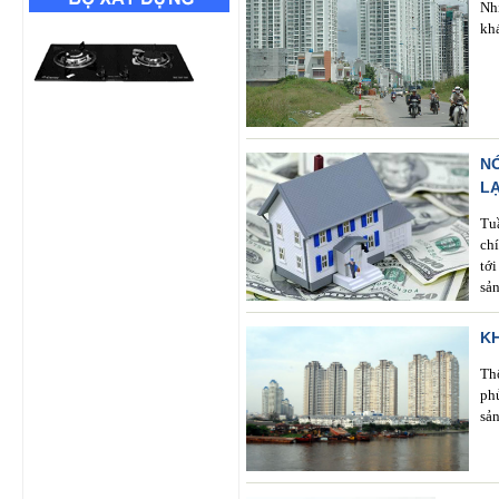
Nhi
kha
N
L
Tu
ch
tớ
sản
K
Th
ph
sả