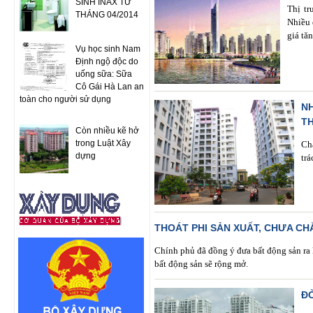
SINH INAX TỪ
Thị tr
THÁNG 04/2014
Nhiều 
giá tă
Vụ học sinh Nam
Định ngộ độc do
uống sữa: Sữa
Cô Gái Hà Lan an
toàn cho người sử dụng
N
T
Còn nhiều kẽ hở
trong Luật Xây
Ch
dựng
tr
THOÁT PHI SẢN XUẤT, CHƯA C
Chính phủ đã đồng ý đưa bất động sản ra 
bất động sản sẽ rộng mở.
Đ