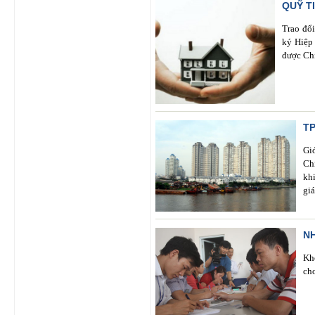
QUỸ T
Trao đổi
ký Hiệp 
được Ch
T
Gi
Ch
kh
gi
NH
Kh
ch