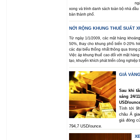
ng
xong và trình danh sách toàn bộ nhà đầu t
bàn thành phố.
NỚI RỘNG KHUNG THUẾ SUẤT X
Từ ngày 1/1/2009, các mặt hàng khoáng 
50%, thay cho khung phổ biến 0-20% hi
các đại biểu thống nhất thông qua trong
Việc áp khung thuế cao đối với mặt hàn
tạo, khuyến khích phát triển công nghiệp 
GIÁ VÀN
Sau khi tă
sáng 24/11
USD/ounce.
Tính tới 9
châu Á gi
giá đóng c
794,7 USD/ounce.
XE