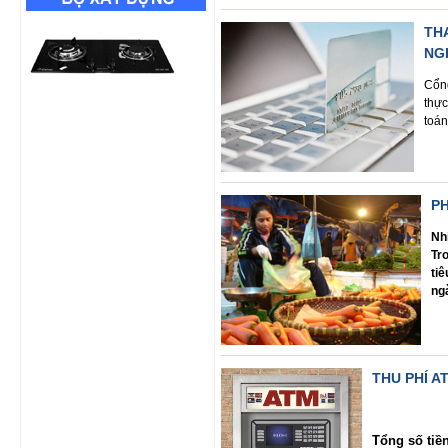
TH
NG
Cổng
thực
toán
P
Nh
Tr
ti
ng
THU PHÍ A
Tổng số tiề