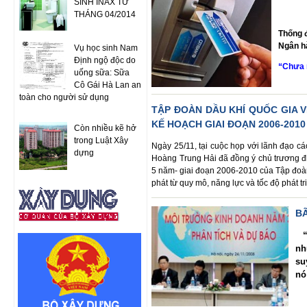
SINH INAX TỪ
THÁNG 04/2014
Thống 
Ngân h
Vụ học sinh Nam
Định ngộ độc do
“Chưa n
uống sữa: Sữa
Cô Gái Hà Lan an
toàn cho người sử dụng
TẬP ĐOÀN DẦU KHÍ QUỐC GIA V
KẾ HOẠCH GIAI ĐOẠN 2006-2010
Còn nhiều kẽ hở
trong Luật Xây
Ngày 25/11, tại cuộc họp với lãnh đạo 
dựng
Hoàng Trung Hải đã đồng ý chủ trương điề
5 năm- giai đoạn 2006-2010 của Tập đoàn
phát từ quy mô, năng lực và tốc độ phát t
BÃ
“
nh
su
nó