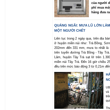
của người d
phí mua máy
hàng đưa ra 
QUẢNG NGÃI: MƯA LŨ LỚN LÀM
MỘT NGƯỜI CHẾT
Liên tục trong 2 ngày qua, trên địa b
ở huyện miền núi như: Trà Bồng, Sơ
202mm đến 331 mm, mưa to nhất là 
trên tuyến đường Trà Bồng - Tây Trà.
Lâm, huyện Tây Trà sạt lở trên 1.300
miền núi Tây Trà. Đến 16 giờ chiều 
đều trên mức báo động 3 từ 0,21m đế
H
N
UB
và
tr
qu
Th