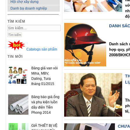
Hội chợ xây dựng
vớ
Danh bạ doanh nghiệp
nh
--------------------------------------------
độ
TÌM KIẾM
DANH SÁC
Danh sách 
Catalogs sản phẩm
hợp quy, p
2008/BKHCN 
TIN MỚI
Bảng giá van vòi
Miha, MBV,
T
Daling, Tura
L
tháng 01/2015
Bảng báo giá ống
Th
và phụ kiện luồn
ph
dây điện Tiền
tế
Phong 2014
GIÁ THIẾT BỊ VỆ
CHƯA