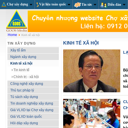
Chợ xây dựng
Vật liệu toàn quốc
Tin tức
Diễn đàn
Home
Kinh tế xã hội
KINH TẾ XÃ HỘI
TIN XÂY DỰNG
Xây tổ ấm
L
Ngành xây dựng
Kinh tế xã hội
Tin kinh tế
Bộ
ch
Chính trị - xã hội
và
Công nghệ xây dựng
to
Thủ tục pháp lý
Tủ sách xây dựng
C
Tin doanh nghiệp xây dựng
C
Giá VLXD tại Chợ xây dựng
Giá VLXD toàn quốc
Vớ
cơ
Hỏi đáp xây dựng
hà