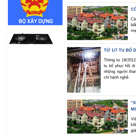
C
Cá
bấ
mạ
TỪ 1/7 TU BỔ 
Thông tư 18/2012
tu bổ phục hồi di
những người tha
chỉ hành nghề.
“
M
Vi
ki
gi