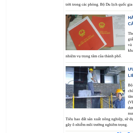
trời trong các phòng. Bộ Du lịch quốc g
H
C
Th
gi
và
kh
nhiệm vụ trọng tâm của thành phố.
Ư
L
Bộ
ch
tă
(V
dự
nu
Tiêu hao đất sản xuất nông nghiệp, sử d
gây ô nhiễm môi trường nghiêm trọng.