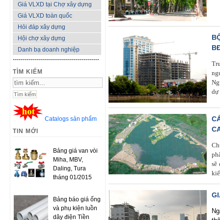
Giá VLXD tại Chợ xây dựng
Giá VLXD toàn quốc
Hỏi đáp xây dựng
B
Hội chợ xây dựng
B
Danh bạ doanh nghiệp
--------------------------------------------
Tr
TÌM KIẾM
ng
Ng
dự 
C
Catalogs sản phẩm
CA
TIN MỚI
Ch
Bảng giá van vòi
ph
Miha, MBV,
sẽ
Daling, Tura
kiể
tháng 01/2015
GI
Bảng báo giá ống
và phụ kiện luồn
Ng
dây điện Tiền