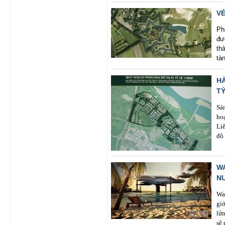
VẺ
Ph
đư
th
tà
H
TỶ
Sá
ho
Li
đô 
WA
N
Wa
gi
lử
sẽ