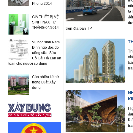
th
Phong 2014
nă
GT
GIÁ THIẾT BỊ VỆ
đế
SINH INAX TỪ
dự
THÁNG 04/2014
trên địa bàn TP.
TH
Vụ học sinh Nam
Định ngộ độc do
Th
uống sữa: Sữa
nh
Cô Gái Hà Lan an
bă
toàn cho người sử dụng
tr
Còn nhiều kẽ hở
trong Luật Xây
dựng
N
K
Hi
đa
Ki
tr