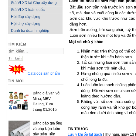
Cách tốt nhất để sơn một căn phòn
Giá VLXD tại Chợ xây dựng
Bắt đầu sơn trần nhà trước khi sơn 
Giá VLXD toàn quốc
sổ, mái đua và cuối cùng là các đườ
Hỏi đáp xây dựng
Sơn các khu vực khó trước như các 
Hội chợ xây dựng
dàng hơn.
Sơn trên xuống, trái sang phải, tuỳ 
Danh bạ doanh nghiệp
Luôn sơn nhiều hơn một lớp và để thờ
--------------------------------------------
Một số chú ý khác
TÌM KIẾM
Nhãn mác trên thùng có thể có 
thận trước khi tiến hành sơn.
Tất cả những loại sơn trộn sẵ
khi màu sơn trở nên đều.
Catalogs sản phẩm
Đừng nhúng quá nhiều sơn vì c
chổi lông là đủ.
TIN MỚI
Luôn luôn lau sạch những phần
dùng. Đối với sơn emulsion s
Bảng giá van vòi
loãng theo hướng dẫn.
Miha, MBV,
Không vứt số sơn thừa xuống c
Daling, Tura
cống hay rãnh và rất khó gỡ bỏ
tháng 01/2015
màu đen dưới ánh sáng vì chú
Bảng báo giá ống
và phụ kiện luồn
TIN TRƯỚC
dây điện Tiền
Lưu ý khi ốp lát gạch
(Thứ năm, ngày 13 