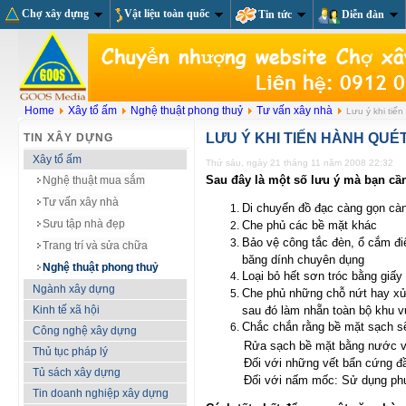
Chợ xây dựng
Vật liệu toàn quốc
Tin tức
Diễn đàn
Home
Xây tổ ấm
Nghệ thuật phong thuỷ
Tư vấn xây nhà
Lưu ý khi tiế
LƯU Ý KHI TIẾN HÀNH QUÉ
TIN XÂY DỰNG
Xây tổ ấm
Thứ sáu, ngày 21 tháng 11 năm 2008 22:32
Sau đây là một số lưu ý mà bạn cần
Nghệ thuật mua sắm
Tư vấn xây nhà
Di chuyển đồ đạc càng gọn càn
Sưu tập nhà đẹp
Che phủ các bề mặt khác
Bảo vệ công tắc đèn, ổ cắm đ
Trang trí và sửa chữa
băng dính chuyên dụng
Nghệ thuật phong thuỷ
Loại bỏ hết sơn tróc bằng giấy
Ngành xây dựng
Che phủ những chỗ nứt hay xử
Kinh tế xã hội
sau đó làm nhẵn toàn bộ khu v
Chắc chắn rằng bề mặt sạch s
Công nghệ xây dựng
Rửa sạch bề mặt bằng nước và
Thủ tục pháp lý
Đối với những vết bẩn cứng đ
Tủ sách xây dựng
Đối với nấm mốc: Sử dụng phư
Tin doanh nghiệp xây dựng