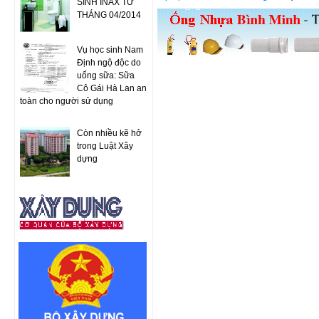
SINH INAX TỪ
THÁNG 04/2014
Vụ học sinh Nam
Định ngộ độc do
uống sữa: Sữa
Cô Gái Hà Lan an
toàn cho người sử dụng
Còn nhiều kẽ hở
trong Luật Xây
dựng