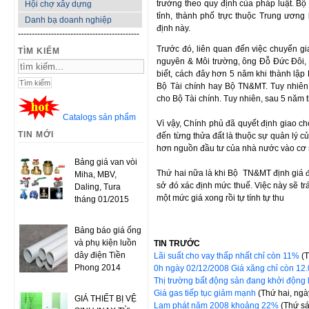
trường theo quy định của pháp luật. Bộ
Hội chợ xây dựng
tỉnh, thành phố trực thuộc Trung ương
Danh bạ doanh nghiệp
định này.
--------------------------------------------
Trước đó, liên quan đến việc chuyển gi
TÌM KIẾM
nguyên & Môi trường, ông Đỗ Đức Đôi,
biết, cách đây hơn 5 năm khi thành lập
Bộ Tài chính hay Bộ TN&MT. Tuy nhiên
cho Bộ Tài chính. Tuy nhiên, sau 5 năm t
Catalogs sản phẩm
Vì vậy, Chính phủ đã quyết định giao c
TIN MỚI
đến từng thửa đất là thuộc sự quản lý 
hơn nguồn đầu tư của nhà nước vào cơ s
Bảng giá van vòi
Thứ hai nữa là khi Bộ TN&MT định giá đấ
Miha, MBV,
sở đó xác định mức thuế. Việc này sẽ tr
Daling, Tura
một mức giá xong rồi tự tính tự thu
tháng 01/2015
Bảng báo giá ống
và phụ kiện luồn
TIN TRƯỚC
dây điện Tiền
Lãi suất cho vay thấp nhất chỉ còn 11%
(
Phong 2014
0h ngày 02/12/2008 Giá xăng chỉ còn 12
Thị trường bất động sản đang khởi động 
Giá gas tiếp tục giảm mạnh
(Thứ hai, ng
GIÁ THIẾT BỊ VỆ
Lạm phát năm 2008 khoảng 22%
(Thứ s