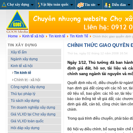
Chợ xây dựng
Vật liệu toàn quốc
Tin tức
Diễn đàn
Home
Kinh tế xã hội
Tin kinh tế
Tin Kinh Tế
Chính thức giao quyền định 
CHÍNH THỨC GIAO QUYỀN 
TIN XÂY DỰNG
Xây tổ ấm
Thứ ba, ngày 02 tháng 12 năm 2008 16:54
Ngành xây dựng
Ngày 1/12, Thủ tướng đã ban hành
Kinh tế xã hội
định giá đất, hồ sơ, tài liệu và 
Tin kinh tế
chính sang ngành tài nguyên và mô
Chính trị - xã hội
Quyết định nêu rõ, điều chuyển từ ngàn
Công nghệ xây dựng
hạn định giá đất cùng với các hồ sơ, t
dữ liệu số, bao gồm: các hồ sơ, tài liệu 
Thủ tục pháp lý
báo cáo thống kê về giá đất; các chương
Tủ sách xây dựng
định giá đất, cán bộ, công chức làm côn
Tin doanh nghiệp xây dựng
chính.
Giá VLXD tại Chợ xây dựng
Trong quá trình điều chuyển, phải bảo đ
Giá VLXD toàn quốc
Hỏi đáp xây dựng
Bộ Nội vụ điều chỉnh, bổ sung biên chế 