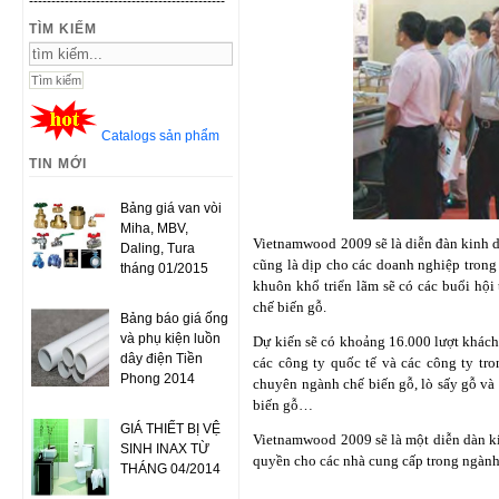
--------------------------------------------
TÌM KIẾM
Catalogs sản phẩm
TIN MỚI
Bảng giá van vòi
Miha, MBV,
Vietnamwood 2009 sẽ là diễn đàn kinh d
Daling, Tura
cũng là dịp cho các doanh nghiệp trong 
tháng 01/2015
khuôn khổ triển lãm sẽ có các buổi hội
chế biến gỗ.
Bảng báo giá ống
và phụ kiện luồn
Dự kiến sẽ có khoảng 16.000 lượt khách 
dây điện Tiền
các công ty quốc tế và các công ty tro
Phong 2014
chuyên ngành chế biến gỗ, lò sấy gỗ và 
biến gỗ…
GIÁ THIẾT BỊ VỆ
Vietnamwood 2009 sẽ là một diễn dàn k
SINH INAX TỪ
quyền cho các nhà cung cấp trong ngành
THÁNG 04/2014