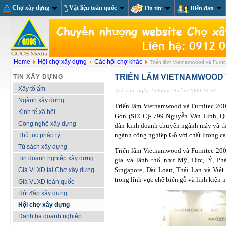
Chợ xây dựng
Vật liệu toàn quốc
Tin tức
Diễn đàn
Home
Hội chợ xây dựng
Các hội chợ khác
Triển lãm Vietnamwood và Furni
TRIỂN LÃM VIETNAMWOOD 
TIN XÂY DỰNG
Xây tổ ấm
Thứ sáu, ngày 25 tháng 9 năm 2009 18:52
Ngành xây dựng
Triển lãm Vietnamwood và Furnitec 2009
Kinh tế xã hội
Gòn (SECC)- 799 Nguyễn Văn Linh, Qu
Công nghệ xây dựng
dàn kinh doanh chuyên ngành máy và thi
ngành công nghiệp Gỗ với chất lượng ca
Thủ tục pháp lý
Tủ sách xây dựng
Triển lãm Vietnamwood và Furnitec 200
Tin doanh nghiệp xây dựng
gia và lãnh thổ như Mỹ, Đức, Ý, Ph
Singapore, Đài Loan, Thái Lan và Việt
Giá VLXD tại Chợ xây dựng
trong lĩnh vực chế biến gỗ và linh kiện n
Giá VLXD toàn quốc
Hỏi đáp xây dựng
Hội chợ xây dựng
Danh bạ doanh nghiệp