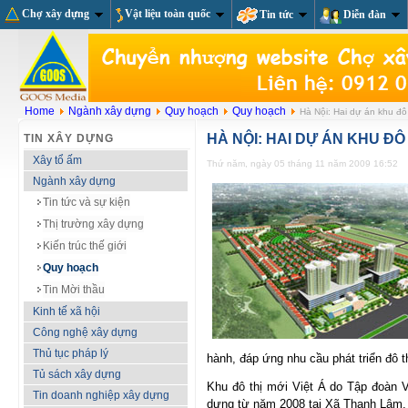
Chợ xây dựng
Vật liệu toàn quốc
Tin tức
Diễn đàn
Home
Ngành xây dựng
Quy hoạch
Quy hoạch
Hà Nội: Hai dự án khu đô t
HÀ NỘI: HAI DỰ ÁN KHU ĐÔ
TIN XÂY DỰNG
Xây tổ ấm
Thứ năm, ngày 05 tháng 11 năm 2009 16:52
Ngành xây dựng
Tin tức và sự kiện
Thị trường xây dựng
Kiến trúc thế giới
Quy hoạch
Tin Mời thầu
Kinh tế xã hội
Công nghệ xây dựng
Thủ tục pháp lý
hành, đáp ứng nhu cầu phát triển đô 
Tủ sách xây dựng
Khu đô thị mới Việt Á do Tập đoàn V
Tin doanh nghiệp xây dựng
dựng từ năm 2008 tại Xã Thanh Lâm,