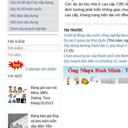
Giá VLXD tại Chợ xây dựng
Còn dự án khu nhà ở cao cấp CIRI nằ
Giá VLXD toàn quốc
định hướng phát triển không gian ch
cao cấp, khang trang hiện đại với đồn
Hỏi đáp xây dựng
Hội chợ xây dựng
Cập nhật cuối cùng ( Thứ năm, ngày 05 tháng
Danh bạ doanh nghiệp
TIN TRƯỚC
--------------------------------------------
3.000 tỷ đồng xây vườn công nghiệp Bo
Dự án Casino tại Phú Quốc
(Thứ năm, ng
TÌM KIẾM
Xây dựng đường Vành đai 3, giai đoạn 2
17:25)
Chọn phương án xây thành phố mới Bì
Quy hoạch khu dân cư phường 12, quận
Catalogs sản phẩm
TIN MỚI
Bảng giá van vòi
Miha, MBV,
Daling, Tura
tháng 01/2015
Bảng báo giá ống
và phụ kiện luồn
dây điện Tiền