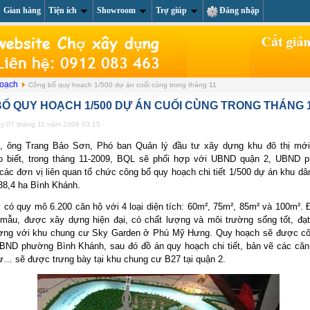
Gian hàng
Tiện ích
Showroom
Trợ giúp
Đăng nhập
About us
Li
hoạch
Công bố quy hoạch 1/500 dự án cuối cùng trong tháng 11
Ố QUY HOẠCH 1/500 DỰ ÁN CUỐI CÙNG TRONG THÁNG 
ày 07 tháng 11 năm 2009 03:15
1, ông Trang Bảo Sơn, Phó ban Quản lý đầu tư xây dựng khu đô thị mớ
o biết, trong tháng 11-2009, BQL sẽ phối hợp với UBND quận 2, UBND 
ác đơn vị liên quan tổ chức công bố quy hoạch chi tiết 1/500 dự án khu dân
38,4 ha Bình Khánh.
 có quy mô 6.200 căn hộ với 4 loại diện tích: 60m², 75m², 85m² và 100m². 
mẫu, được xây dựng hiện đại, có chất lượng và môi trường sống tốt, đạt
ơng với khu chung cư Sky Garden ở Phú Mỹ Hưng. Quy hoạch sẽ được cô
UBND phường Bình Khánh, sau đó đồ án quy hoạch chi tiết, bản vẽ các căn
ư… sẽ được trưng bày tại khu chung cư B27 tại quận 2.