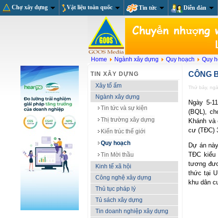
Chợ xây dựng
Vật liệu toàn quốc
Tin tức
Diễn đàn
Home
Ngành xây dựng
Quy hoạch
Quy 
CÔNG B
TIN XÂY DỰNG
Xây tổ ấm
Thứ bảy, ng
Ngành xây dựng
Ngày 5-1
Tin tức và sự kiện
(BQL), ch
Thị trường xây dựng
Khánh và c
cư (TĐC) 
Kiến trúc thế giới
Quy hoạch
Dự án này
TĐC kiểu 
Tin Mời thầu
tương đư
Kinh tế xã hội
thức tại 
Công nghệ xây dựng
khu dân c
Thủ tục pháp lý
Tủ sách xây dựng
Tin doanh nghiệp xây dựng