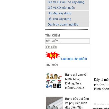
Giá VLXD tại Chợ xây dựng
Giá VLXD toàn quốc
Hỏi đáp xây dựng
Hội chợ xây dựng
Danh bạ doanh nghiệp
--------------------------------------------
TÌM KIẾM
Catalogs sản phẩm
TIN MỚI
Bảng giá van vòi
Miha, MBV,
Đây là mộ
Daling, Tura
phường tr
tháng 01/2015
Bình Khán
Bảng báo giá ống
và phụ kiện luồn
Cập nhật cuố
dây điện Tiền