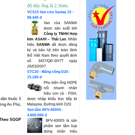
độ dày ống là 2.3mm.
VCS15 Van cửa Sanwa 15 -
98.440 đ
Van cửa SANWA
được sản xuất bởi
Công ty TNHH Hợp
kim ASAHI – Thái Lan
. Nhãn
hiệu
SANWA
đã được đăng
ký và bảo hộ trên toàn lãnh
thổ Việt Nam theo quyết định
số:
3457/QĐ-SHTT
ngày
26/03/2007.
STC20 - Măng sông D20 -
15.180 đ
Phụ kiện ống HDPE
nối nhanh nhãn
hiệu con cá - FISH,
 dân thuộc 5
được nhập khẩu trực tiếp từ
ường An Phú,
Malaysia. Đường kính D20
Sen tắm BFV-4000S -
4.800.000 đ
Theo SGGP
BFV-4000S là sản
phẩm sen tắm loại
đứng nhãn hiệu