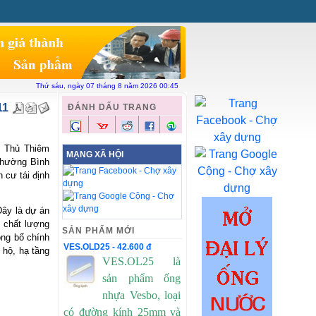
ên hệ
Chợ xây dựng
Vật liệu toàn quốc
Thứ sáu, ngày 07 tháng 8 năm 2026 00:45
11
ĐÁNH DẤU TRANG
i Thủ Thiêm
MẠNG XÃ HỘI
phường Bình
 cư tái định
Đây là dự án
 chất lượng
SẢN PHẨM MỚI
ng bố chính
VES.OLD25 - 42.600 đ
 hộ, hạ tầng
VES.OL25 là
sản phẩm ống
nhựa Vesbo, loại
có đường kính 25mm và