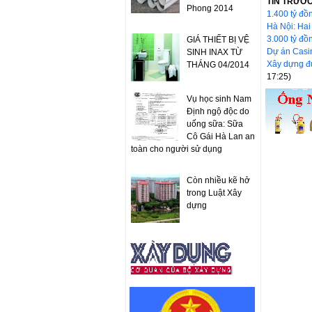
TIN TRƯỚ
Phong 2014
1.400 tỷ đồ
Hà Nội: Hai
3.000 tỷ đ
GIÁ THIẾT BỊ VỆ
Dự án Casi
SINH INAX TỪ
Xây dựng đư
THÁNG 04/2014
17:25)
Vụ học sinh Nam
Định ngộ độc do
uống sữa: Sữa
Cô Gái Hà Lan an
toàn cho người sử dụng
Còn nhiều kẽ hở
trong Luật Xây
dựng