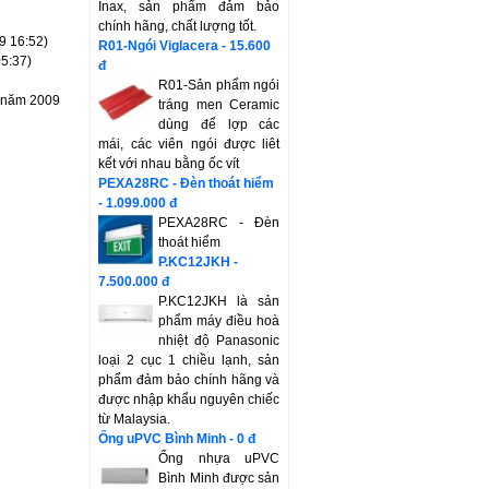
Inax, sản phẩm đảm bảo
)
chính hãng, chất lượng tốt.
9 16:52)
R01-Ngói Viglacera - 15.600
05:37)
đ
R01-Sản phẩm ngói
0 năm 2009
tráng men Ceramic
dùng để lợp các
mái, các viên ngói được liêt
kết với nhau bằng ốc vít
PEXA28RC - Đèn thoát hiểm
- 1.099.000 đ
PEXA28RC - Đèn
thoát hiểm
P.KC12JKH -
7.500.000 đ
P.KC12JKH là sản
phẩm máy điều hoà
nhiệt độ Panasonic
loại 2 cục 1 chiều lạnh, sản
phẩm đảm bảo chính hãng và
được nhập khẩu nguyên chiếc
từ Malaysia.
Ống uPVC Bình Minh - 0 đ
Ống nhựa uPVC
Bình Minh được sản