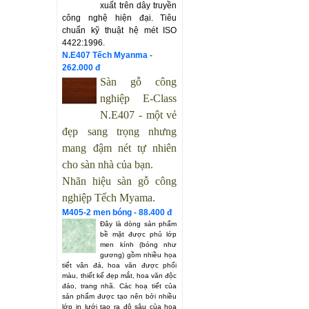
xuất trên dây truyền
công nghệ hiện đại. Tiêu
chuẩn kỹ thuật hệ mét ISO
4422:1996.
N.E407 Tếch Myanma -
262.000 đ
Sàn gỗ công
nghiệp
E-Class
N.E407
- một vẻ
đẹp sang trọng nhưng
mang đậm nét tự nhiên
cho sàn nhà của bạn.
Nhãn hiệu sàn gỗ công
nghiệp Tếch Myama.
M405-2 men bóng - 88.400 đ
Đây là dòng sản phẩm
bề mặt được phủ lớp
men kính (bóng như
gương) gồm nhiều họa
tiết vân đá, hoa văn được phối
màu, thiết kế đẹp mắt, hoa văn độc
đáo, trang nhã. Các hoạ tiết của
sản phẩm được tạo nên bởi nhiều
lớp in lưới tạo ra độ sâu của hoạ