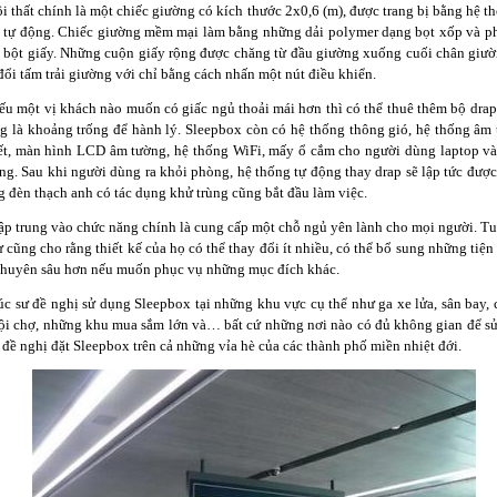
ội thất chính là một chiếc giường có kích thước 2x0,6 (m), được trang bị bằng hệ t
g tự động. Chiếc giường mềm mại làm bằng những dải polymer dạng bọt xốp và p
bột giấy. Những cuộn giấy rộng được chăng từ đầu giường xuống cuối chân giườ
đổi tấm trải giường với chỉ bằng cách nhấn một nút điều khiển.
nếu một vị khách nào muốn có giấc ngủ thoải mái hơn thì có thể thuê thêm bộ dra
g là khoảng trống để hành lý. Sleepbox còn có hệ thống thông gió, hệ thống âm
ết, màn hình LCD âm tường, hệ thống WiFi, mấy ổ cắm cho người dùng laptop và
ộng. Sau khi người dùng ra khỏi phòng, hệ thống tự động thay drap sẽ lập tức được
 đèn thạch anh có tác dụng khử trùng cũng bắt đầu làm việc.
ập trung vào chức năng chính là cung cấp một chỗ ngủ yên lành cho mọi người. T
ư cũng cho rằng thiết kế của họ có thể thay đổi ít nhiều, có thể bổ sung những tiệ
chuyên sâu hơn nếu muốn phục vụ những mục đích khác.
rúc sư đề nghị sử dụng Sleepbox tại những khu vực cụ thể như ga xe lửa, sân bay, 
hội chợ, những khu mua sắm lớn và… bất cứ những nơi nào có đủ không gian để 
 đề nghị đặt Sleepbox trên cả những vỉa hè của các thành phố miền nhiệt đới.