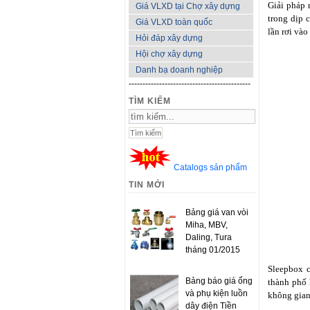
Giải pháp 
Giá VLXD tại Chợ xây dựng
trong dịp 
Giá VLXD toàn quốc
lần rơi vào
Hỏi đáp xây dựng
Hội chợ xây dựng
Danh bạ doanh nghiệp
--------------------------------------------
TÌM KIẾM
Catalogs sản phẩm
TIN MỚI
Bảng giá van vòi
Miha, MBV,
Daling, Tura
tháng 01/2015
Sleepbox c
Bảng báo giá ống
thành phố 
và phụ kiện luồn
không gian
dây điện Tiền