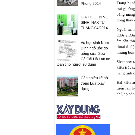
Trang bị n
Phong 2014
trải giườn
bằng màng 
GIÁ THIẾT BỊ VỆ
động thay 
SINH INAX TỪ
THÁNG 04/2014
Ngoài ra, 
dưới giườn
âm cần thi
Vụ học sinh Nam
thoại di đ
Định ngộ độc do
những bóng
uống sữa: Sữa
Cô Gái Hà Lan an
Sleepbox t
toàn cho người sử dụng
kiến trúc s
nâng tính 
Còn nhiều kẽ hở
Hai kiến t
trong Luật Xây
triển lãm 
dựng
chí, họ còn