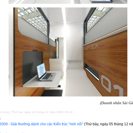
(Doanh nhân Sài Gò
i cùng ( Thứ hai, ngày 14 tháng 12 năm 2009 16:41 )
C
009 - Giải thưởng dành cho các Kiến trúc "mới nổi"
(Thứ bảy, ngày 05 tháng 12 