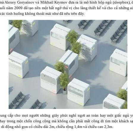
mà Alexey Goryainov và Mikhail Krymov đưa ra là mô hình hộp ngủ (sleepbox), 
cuối năm 2009 đã tạo nên một bất ngờ thú vị cho làng thiết kế và cho cả những a
 các tình huống không thoải mái như đã nêu trên đây.
ung cấp cho mọi người những giây phút nghỉ ngơi an toàn hay một giấc ngủ yê
hay trong một chốn công cộng mà không cần phải mất công đi tìm một khách sạ
 di động nhỏ gọn có chiều dài 2m, chiều rộng 1,4m và chiều cao 2,3m.