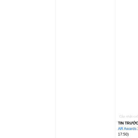
Cập nhật cuố
TIN TRƯỚ
AR Awards 2
17:50)