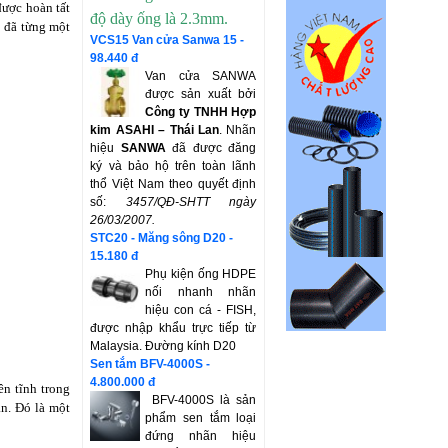
được hoàn tất
độ dày ống là 2.3mm.
i đã từng một
VCS15 Van cửa Sanwa 15 -
98.440 đ
Van cửa SANWA
được sản xuất bởi
Công ty TNHH Hợp
kim ASAHI – Thái Lan
. Nhãn
hiệu
SANWA
đã được đăng
ký và bảo hộ trên toàn lãnh
thổ Việt Nam theo quyết định
số:
3457/QĐ-SHTT
ngày
26/03/2007.
STC20 - Măng sông D20 -
15.180 đ
Phụ kiện ống HDPE
nối nhanh nhãn
hiệu con cá - FISH,
được nhập khẩu trực tiếp từ
Malaysia. Đường kính D20
Sen tắm BFV-4000S -
4.800.000 đ
n tĩnh trong
BFV-4000S là sản
n. Đó là một
phẩm sen tắm loại
đứng nhãn hiệu