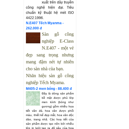
xuất trên dây truyền
công nghệ hiện đại. Tiêu
chuẩn kỹ thuật hệ mét ISO
4422:1996.
N.E407 Tếch Myanma -
262.000 đ
Sàn gỗ công
nghiệp
E-Class
N.E407
- một vẻ
đẹp sang trọng nhưng
mang đậm nét tự nhiên
cho sàn nhà của bạn.
Nhãn hiệu sàn gỗ công
nghiệp Tếch Myama.
M405-2 men bóng - 88.400 đ
Đây là dòng sản phẩm
bề mặt được phủ lớp
men kính (bóng như
gương) gồm nhiều họa
tiết vân đá, hoa văn được phối
màu, thiết kế đẹp mắt, hoa văn độc
đáo, trang nhã. Các hoạ tiết của
sản phẩm được tạo nên bởi nhiều
lớp in lưới tạo ra độ sâu của hoạ