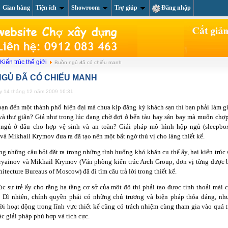
Gian hàng
Tiện ích
Showroom
Trợ giúp
Đăng nhập
About us
Li
Kiến trúc thế giới
Buồn ngủ đã có chiếu manh
GỦ ĐÃ CÓ CHIẾU MANH
ày 14 tháng 12 năm 2009 16:31
ạn đến một thành phố hiện đại mà chưa kịp đăng ký khách sạn thì bạn phải làm gì
và thư giãn? Giả như trong lúc đang chờ đợi ở bến tàu hay sân bay mà muốn chợ
ẽ ngủ ở đâu cho hợp vệ sinh và an toàn? Giải pháp mô hình hộp ngủ (sleepbo
và Mikhail Krymov đưa ra đã tạo nên một bất ngờ thú vị cho làng thiết kế.
ng những câu hỏi đặt ra trong những tình huống khó khăn cụ thể ấy, hai kiến trúc
yainov và Mikhail Krymov (Văn phòng kiến trúc Arch Group, đơn vị từng được 
hitecture Bureaus of Moscow) đã đi tìm câu trả lời trong thiết kế.
rúc sư trẻ ấy cho rằng hạ tầng cơ sở của một đô thị phải tạo được tính thoải mái c
 Dĩ nhiên, chính quyền phải có những chủ trương và biện pháp thỏa đáng, nh
i hoạt động trong lĩnh vực thiết kế cũng có trách nhiệm cùng tham gia vào quá t
ác giải pháp phù hợp và tích cực.