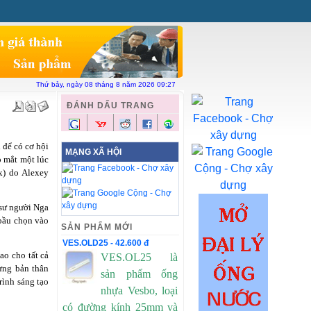
ên hệ
Chợ xây dựng
Vật liệu toàn quốc
Thứ bảy, ngày 08 tháng 8 năm 2026 09:27
ĐÁNH DẤU TRANG
 để có cơ hội
MẠNG XÃ HỘI
p mắt một lúc
x) do Alexey
 sư người Nga
bầu chọn vào
SẢN PHẨM MỚI
VES.OLD25 - 42.600 đ
ao cho tất cả
VES.OL25 là
ưng bản thân
sản phẩm ống
rình sáng tạo
nhựa Vesbo, loại
có đường kính 25mm và