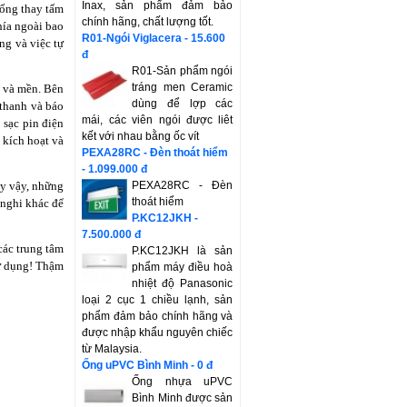
Inax, sản phẩm đảm bảo
hống thay tấm
chính hãng, chất lượng tốt.
hía ngoài bao
R01-Ngói Viglacera - 15.600
ng và việc tự
đ
R01-Sản phẩm ngói
tráng men Ceramic
p và mền. Bên
dùng để lợp các
 thanh và báo
mái, các viên ngói được liêt
 sạc pin điện
kết với nhau bằng ốc vít
 kích hoạt và
PEXA28RC - Đèn thoát hiểm
- 1.099.000 đ
uy vậy, những
PEXA28RC - Đèn
thoát hiểm
n nghi khác để
P.KC12JKH -
7.500.000 đ
các trung tâm
P.KC12JKH là sản
sử dụng! Thậm
phẩm máy điều hoà
nhiệt độ Panasonic
loại 2 cục 1 chiều lạnh, sản
phẩm đảm bảo chính hãng và
được nhập khẩu nguyên chiếc
từ Malaysia.
Ống uPVC Bình Minh - 0 đ
Ống nhựa uPVC
Bình Minh được sản