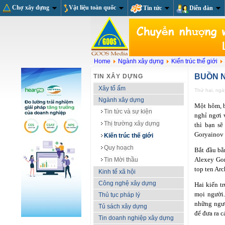
Chợ xây dựng
Vật liệu toàn quốc
Tin tức
Diễn đàn
Home
Ngành xây dựng
Kiến trúc thế giới
BUỒN N
TIN XÂY DỰNG
Xây tổ ấm
Thứ hai, ng
Ngành xây dựng
Một hôm, b
Tin tức và sự kiện
nghỉ ngơi 
Thị trường xây dựng
thì bạn s
Goryainov 
Kiến trúc thế giới
Quy hoạch
Bắt đầu bằ
Alexey Gor
Tin Mời thầu
top ten Arc
Kinh tế xã hội
Công nghệ xây dựng
Hai kiến t
mọi người.
Thủ tục pháp lý
những ngườ
Tủ sách xây dựng
để đưa ra c
Tin doanh nghiệp xây dựng