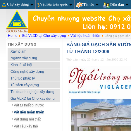
Chợ xây dựng
Vật liệu toàn quốc
Tin tức
Diễn đàn
Home
Giá VLXD tại Chợ xây dựng
Vật liệu hoàn thiện
Bảng giá gạch sân 
BẢNG GIÁ GẠCH SÂN VƯỜN
TIN XÂY DỰNG
TỪ THÁNG 12/2009
Xây tổ ấm
Ngành xây dựng
Thứ sáu, ngày 25 tháng 12 năm 2009 22:46
Kinh tế xã hội
Công nghệ xây dựng
Thủ tục pháp lý
Tủ sách xây dựng
Tin doanh nghiệp xây dựng
Giá VLXD tại Chợ xây dựng
Vật tư thiết bị nước
Vật liệu hoàn thiện
Vật dụng nội thất
Vật liệu xây thô