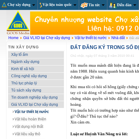
Chợ xây dựng
Vật liệu toàn quốc
Tin tức
Diễn đàn
Home
Giá VLXD tại Chợ xây dựng
Vật tư thiết bị nước
Nhà đất
Đất đă
ĐẤT ĐĂNG KÝ TRONG SỔ Đ
TIN XÂY DỰNG
Xây tổ ấm
Chủ nhật, ngày 07 tháng 3 năm 2010 00:41
Ngành xây dựng
Tôi muốn mua mảnh đất hiện đang là đất
Kinh tế xã hội
năm 1988. Hiện xung quanh bán kính kh
Công nghệ xây dựng
ở được gần 20 năm.
Thủ tục pháp lý
Khi mua tôi có hỏi sổ hồng (giấy chứng 
Tủ sách xây dựng
tay có vài dòng về số mét vuông đất, k
Tin doanh nghiệp xây dựng
chứng nhận quyền sở hữu đất thì người
hoàng.
Giá VLXD tại Chợ xây dựng
Tôi muốn hỏi có trường hợp nào như thế
Vật tư thiết bị nước
gì? Ở đâu? Thủ tục thế nào?
Vật liệu hoàn thiện
Xin cảm ơn.
Vật dụng nội thất
Luật sư Huỳnh Văn Nông trả lời:
Vật liệu xây thô