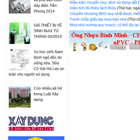
và phụ kiện luồn
Điều kiện chuyển mục đích sử dụng đất
(
dây điện Tiền
Diện tích tối thiểu tách thửa
(Thứ hai, ng
Phong 2014
Chuyển nhượng BĐS duy nhất được mi
Tranh chấp giấy tay mua bán nhà
(Thứ n
Mua nhà vướng quy hoạch, có thể lấy lại
GIÁ THIẾT BỊ VỆ
SINH INAX TỪ
THÁNG 04/2014
Vụ học sinh Nam
Định ngộ độc do
uống sữa: Sữa
Cô Gái Hà Lan an
toàn cho người sử dụng
Còn nhiều kẽ hở
trong Luật Xây
dựng