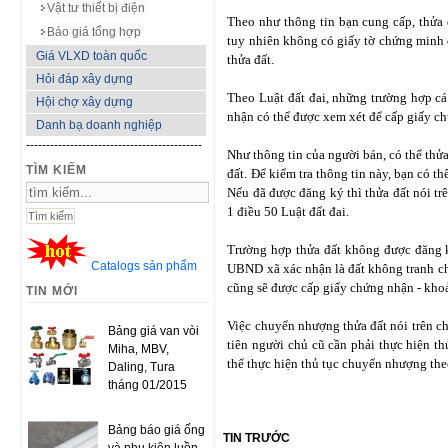
Vật tư thiết bị điện
Theo như thông tin bạn cung cấp, thửa
Báo giá tổng hợp
tuy nhiên không có giấy tờ chứng minh 
Giá VLXD toàn quốc
thửa đất.
Hỏi đáp xây dựng
Theo Luật đất đai, những trường hợp c
Hội chợ xây dựng
nhận có thể được xem xét để cấp giấy ch
Danh bạ doanh nghiệp
--------------------------------------------
Như thông tin của người bán, có thể thử
TÌM KIẾM
đất. Để kiểm tra thông tin này, bạn có t
Nếu đã được đăng ký thì thửa đất nói t
1 điều 50 Luật đất đai.
Trường hợp thửa đất không được đăng 
Catalogs sản phẩm
UBND xã xác nhận là đất không tranh ch
cũng sẽ được cấp giấy chứng nhận - khoả
TIN MỚI
Việc chuyển nhượng thửa đất nói trên ch
Bảng giá van vòi
tiên người chủ cũ cần phải thực hiện t
Miha, MBV,
thể thực hiện thủ tục chuyển nhượng the
Daling, Tura
tháng 01/2015
Bảng báo giá ống
TIN TRƯỚC