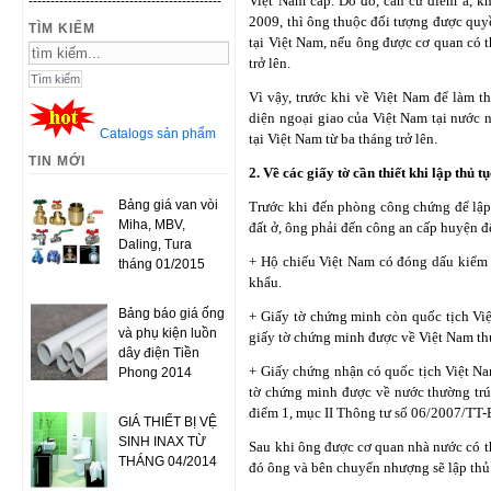
Việt Nam cấp. Do đó, căn cứ điểm a, kh
--------------------------------------------
2009, thì ông thuộc đối tượng được quyề
TÌM KIẾM
tại Việt Nam, nếu ông được cơ quan có t
trở lên.
Vì vậy, trước khi về Việt Nam để làm t
diện ngoại giao của Việt Nam tại nước
Catalogs sản phẩm
tại Việt Nam từ ba tháng trở lên.
TIN MỚI
2. Về các giấy tờ cần thiết khi lập thủ 
Bảng giá van vòi
Trước khi đến phòng công chứng để lập
Miha, MBV,
đất ở, ông phải đến công an cấp huyện đê
Daling, Tura
+ Hộ chiếu Việt Nam có đóng dấu kiểm c
tháng 01/2015
khẩu.
Bảng báo giá ống
+ Giấy tờ chứng minh còn quốc tịch Vi
và phụ kiện luồn
giấy tờ chứng minh được về Việt Nam th
dây điện Tiền
+ Giấy chứng nhận có quốc tịch Việt 
Phong 2014
tờ chứng minh được về nước thường trú
điểm 1, mục II Thông tư số 06/2007/TT
GIÁ THIẾT BỊ VỆ
SINH INAX TỪ
Sau khi ông được cơ quan nhà nước có thẩm
THÁNG 04/2014
đó ông và bên chuyển nhượng sẽ lập thu