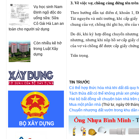
3. Về việc vợ, chồng cùng đứng tên trê
Vụ học sinh Nam
Định ngộ độc do
Theo hướng dẫn tại điểm d, khoản 1
uống sữa: Sữa
Tài nguyên và môi trường, khi cấp giấy ch
Cô Gái Hà Lan an
chung của vợ, chồng thì ghi họ, tên của 
toàn cho người sử dụng
Do đó, khi ký hợp đồng chuyển nhượng qu
nhượng, nhưng khi nộp hồ sơ cấp giấy ch
Còn nhiều kẽ hở
của vợ và chồng để được cấp giấy chứn
trong Luật Xây
dựng
Trân trọng.
TIN TRƯỚC
Có thể hợp thức hóa nhà khi đất đã quy
Tách thửa đất có thể không phải xin phé
Hai bộ bất đồng về chuyện bán nhà trên 
Mua một phần nhà
(Thứ tư, ngày 09 thá
Chuyển nhượng đất vườn trong khu dân 