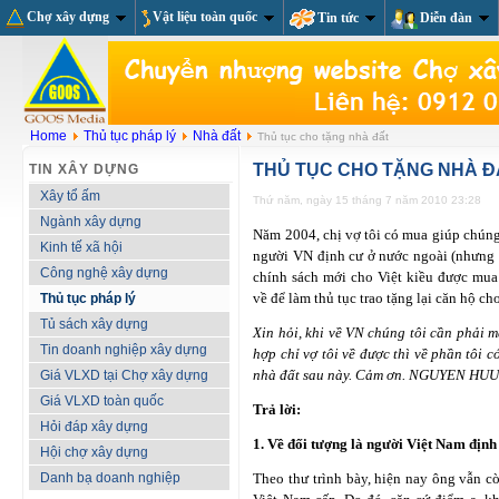
Chợ xây dựng
Vật liệu toàn quốc
Tin tức
Diễn đàn
Home
Thủ tục pháp lý
Nhà đất
Thủ tục cho tặng nhà đất
THỦ TỤC CHO TẶNG NHÀ Đ
TIN XÂY DỰNG
Xây tổ ấm
Thứ năm, ngày 15 tháng 7 năm 2010 23:28
Ngành xây dựng
Năm 2004, chị vợ tôi có mua giúp chúng 
Kinh tế xã hội
người VN định cư ở nước ngoài (nhưng v
Công nghệ xây dựng
chính sách mới cho Việt kiều được mua 
về để làm thủ tục trao tặng lại căn hộ ch
Thủ tục pháp lý
Tủ sách xây dựng
Xin hỏi, khi về VN chúng tôi cần phải 
Tin doanh nghiệp xây dựng
hợp chỉ vợ tôi về được thì về phần tôi 
nhà đất sau này. Cảm ơn.
NGUYEN HUU S
Giá VLXD tại Chợ xây dựng
Giá VLXD toàn quốc
Trả lời:
Hỏi đáp xây dựng
1. Về đối tượng là người Việt Nam định
Hội chợ xây dựng
Danh bạ doanh nghiệp
Theo thư trình bày, hiện nay ông vẫn co