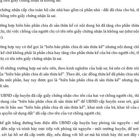
g trên giấy chứng nhận là không sai.
 chứng nhận cấp cho toàn bộ căn nhà bao gồm cả phần nhà - đất đã chia cho bà, thi
chồng trên giấy chứng nhận là sai.
̀ng hợp biên bản phân chia di sản thừa kế có nội dung bà đã tặng cho phần thừa
hị, thì việc chồng của người chị có tên trên giấy chứng nhận là không sai (như nộ
y).
̀ng hợp tuy có thể gọi là “biên bản phân chia di sản thừa kế” nhưng nội dung chỉ
a kế chứ không phải là phân chia hay tặng cho phần thừa kế của bà cho người chị, th
hị có tên trên giấy chứng nhận là sai.
yết những trường hợp sai nêu trên, theo kinh nghiệm của luật sư, bà nên có đơn trì
̉a “biên bản phân chia di sản thừa kế”. Theo đó, các đồng thừa kế đã phân chia nhà 
ữu một phần, hay tuy được gọi là “biên bản phân chia di sản thừa kế” nhưng thực
i sản.
 UBND cấp huyện đã cấp giấy chứng nhận cho tên của hai vợ chồng người chị, thi
̣i dung của “biên bản phân chia di sản thừa kế” để UBND cấp huyện xem xét, giải
n là bản sao “biên bản phân chia di sản thừa kế”, khai sinh của bà, khai tử của 
 quyền sử dụng đất” đã cấp cho tên của vợ chồng người chị.
thể gửi bằng đường bưu điện đến UBND cấp huyện hay phòng tài nguyên - mô
đến nộp và trình bày trực tiếp với phòng tài nguyên - môi trường huyện, để nơi
ét lại hồ sơ đã cấp trước đây, nếu đúng với hồ sơ mà bà trình bày thì nơi đây sẽ