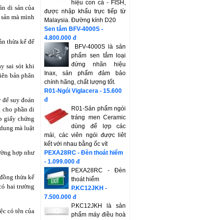
hiệu con cá - FISH,
n di sản của
được nhập khẩu trực tiếp từ
 sản mà mình
Malaysia. Đường kính D20
Sen tắm BFV-4000S -
4.800.000 đ
n thừa kế để
BFV-4000S là sản
phẩm sen tắm loại
đứng nhãn hiệu
y sai sót khi
Inax, sản phẩm đảm bảo
biên bản phân
chính hãng, chất lượng tốt.
R01-Ngói Viglacera - 15.600
y để suy đoán
đ
R01-Sản phẩm ngói
g cho phần di
tráng men Ceramic
p giấy chứng
dùng để lợp các
 dung mà luật
mái, các viên ngói được liêt
kết với nhau bằng ốc vít
rường hợp như
PEXA28RC - Đèn thoát hiểm
- 1.099.000 đ
PEXA28RC - Đèn
đồng thừa kế
thoát hiểm
ó hai trường
P.KC12JKH -
7.500.000 đ
P.KC12JKH là sản
̣c có tên của
phẩm máy điều hoà