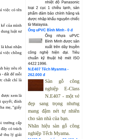
nhiệt độ Panasonic
loại 2 cục 1 chiều lạnh, sản
̀ việc có tên
phẩm đảm bảo chính hãng và
được nhập khẩu nguyên chiếc
từ Malaysia.
 kế của mình
Ống uPVC Bình Minh - 0 đ
i dung luật sư
Ống nhựa uPVC
Bình Minh được sản
 là khai nhận
xuất trên dây truyền
ì việc chồng
công nghệ hiện đại. Tiêu
chuẩn kỹ thuật hệ mét ISO
4422:1996.
nh bày nêu rõ
N.E407 Tếch Myanma -
- đất để mỗi
262.000 đ
 chất chỉ là
Sàn gỗ công
nghiệp
E-Class
̀ được xem là
N.E407
- một vẻ
 quyết; đính
đẹp sang trọng nhưng
cha mẹ, “giấy
mang đậm nét tự nhiên
cho sàn nhà của bạn.
i trường cấp
Nhãn hiệu sàn gỗ công
 đây có trách
nghiệp Tếch Myama.
 thụ lý giải