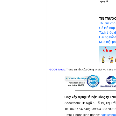
quyết.
TIN TRƯỚ
Thủ tục cho
Có thể hợp 
Tách thửa đ
Hai bộ bất 
Mua một p
GOOS Media
Trang tin tức của Công ty dịch vụ hàng h
Chợ xây dựng Hà nội: Công ty TN
Showroom: 1B Ngõ 5, Tổ 19, Thị Trấ
Tel: 04.37737548; Fax: 04.3837008
Email Phòng kinh doanh:
sale@chox