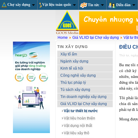
Chợ xây dựng
Vật liệu toàn quốc
Tin tức
Diễn đàn
Home
Giá VLXD tại Chợ xây dựng
Vật tư th
ĐIỀU C
TIN XÂY DỰNG
Xây tổ ấm
Thứ tư, ngà
Ngành xây dựng
Ba mẹ tôi 
Kinh tế xã hội
có chữ ký
Công nghệ xây dựng
nhiên, năm
đứng tên là
Thủ tục pháp lý
nhà này, cò
Tủ sách xây dựng
Tin doanh nghiệp xây dựng
Tôi phải l
chia di sả
Giá VLXD tại Chợ xây dựng
phải tự đi l
Vật tư thiết bị nước
Vật liệu hoàn thiện
Mong được 
Vật dụng nội thất
Vật liệu xây thô