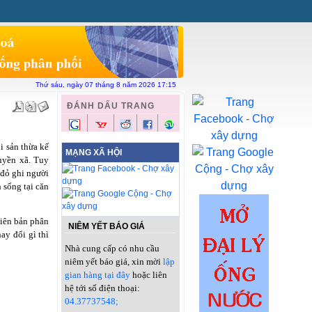
ên hệ
Chợ xây dựng
Vật liệu toàn quốc
Thứ sáu, ngày 07 tháng 8 năm 2026 17:15
ĐÁNH DẤU TRANG
i sản thừa kế
MẠNG XÃ HỘI
quyền xã.
Tuy
 đỏ ghi người
h sống tại căn
biên bản phân
NIÊM YẾT BÁO GIÁ
ay đổi gì thì
Nhà cung cấp có nhu cầu
niêm yết báo giá, xin mời
lập
gian hàng tại đây
hoặc liên
hệ tới số điện thoại:
04.37737548;