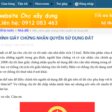
Gian hàng
Tiện ích
Showroom
Trợ giúp
Đăng nhập
About us
Li
iết bị nước
Nhà đất
Điều chỉnh giấy chứng nhận quyền sử dụng đất
HỈNH GIẤY CHỨNG NHẬN QUYỀN SỬ DỤNG ĐẤT
y 21 tháng 7 năm 2010 05:26
mất có để lại cho chị tôi và tôi một căn nhà diện tích 111m2. Biên bản phân chia d
 của những người trong gia đình, người làm chứng và có xác nhận của chính 
 2008 chị tôi làm giấy chứng nhận quyền sử dụng đất cho căn nhà nhưng trong sổ
 hai vợ chồng chị (chị tôi giấu không cho tôi biết). Hiện vợ chồng chị tôi đang sin
n vợ chồng tôi thuê nhà ở nơi khác.
àm thế nào để điều chỉnh tên người sử dụng đất đã ghi trên sổ đỏ cho phụ hợp với 
n thừa kế? Vợ chồng chị tôi đã chấp nhận mình làm sai nhưng nói nếu tôi muốn th
àm lại.
tư vấn. Cảm ơn.