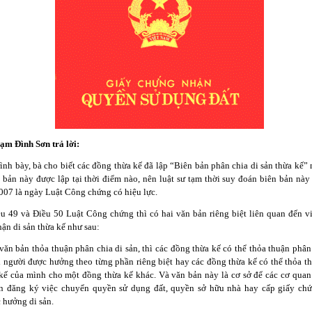
ạm Đình Sơn trả lời:
̀nh bày, bà cho biết các đồng thừa kế đã lập “Biên bản phân chia di sản thừa k
n bản này được lập tại thời điểm nào, nên luật sư tạm thời suy đoán biên bản này
07 là ngày Luật Công chứng có hiệu lực.
̀u 49 và Điều 50 Luật Công chứng thì có hai văn bản riêng biệt liên quan đến v
̣n di sản thừa kế như sau:
văn bản thỏa thuận phân chia di sản, thì các đồng thừa kế có thể thỏa thuận phâ
i người được hưởng theo từng phần riêng biệt hay các đồng thừa kế có thể thỏa t
kế của mình cho một đồng thừa kế khác. Và văn bản này là cơ sở để các cơ quan
n đăng ký việc chuyển quyền sử dụng đất, quyền sở hữu nhà hay cấp giấy ch
 hưởng di sản.