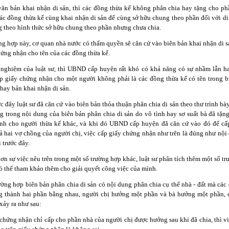
văn bản khai nhận di sản, thì các đồng thừa kế không phân chia hay tặng cho phầ
ác đồng thừa kế cùng khai nhận di sản để cùng sở hữu chung theo phần đối với di
g theo hình thức sở hữu chung theo phần nhưng chưa chia.
g hợp này, cơ quan nhà nước có thẩm quyền sẽ căn cứ vào biên bản khai nhận di sả
hứng nhận cho tên của các đồng thừa kế.
ghiệm của luật sư, thì UBND cấp huyện rất khó có khả năng có sự nhầm lẫn ha
́p giấy chứng nhận cho một người không phải là các đồng thừa kế có tên trong 
 hay bản khai nhận di sản.
́c đây luật sư đã căn cứ vào biên bản thỏa thuận phân chia di sản theo thư trình bà
ng trong nội dung của biên bản phân chia di sản do vô tình hay sơ suất bà đã tặn
̀nh cho người thừa kế khác, và khi đó UBND cấp huyện đã căn cứ vào đó để cấ
̉ hai vợ chồng của người chị, việc cấp giấy chứng nhận như trên là đúng như nội
̀i trước đây.
 hơn sự việc nêu trên trong một số trường hợp khác, luật sư phân tích thêm một số t
có thể tham khảo thêm cho giải quyết công việc của mình.
̀ng hợp biên bản phân chia di sản có nội dung phân chia cụ thể nhà - đất mà các 
g thành hai phần bằng nhau, người chị hưởng một phần và bà hưởng một phần, c
̉ xảy ra như sau:
 chứng nhận chỉ cấp cho phần nhà của người chị được hưởng sau khi đã chia, thì viê