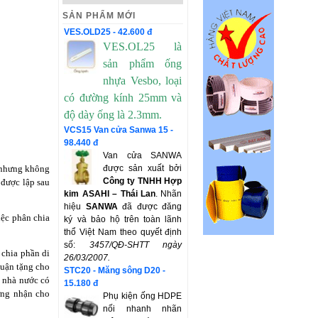
SẢN PHẨM MỚI
VES.OLD25 - 42.600 đ
VES.OL25 là
sản phẩm ống
nhựa Vesbo, loại
có đường kính 25mm và
độ dày ống là 2.3mm.
VCS15 Van cửa Sanwa 15 -
98.440 đ
Van cửa SANWA
ế” nhưng không
được sản xuất bởi
Công ty TNHH Hợp
 được lập sau
kim ASAHI – Thái Lan
. Nhãn
hiệu
SANWA
đã được đăng
iệc phân chia
ký và bảo hộ trên toàn lãnh
thổ Việt Nam theo quyết định
số:
3457/QĐ-SHTT
ngày
n chia phần di
26/03/2007.
huận tặng cho
STC20 - Măng sông D20 -
 nhà nước có
15.180 đ
ứng nhận cho
Phụ kiện ống HDPE
nối nhanh nhãn