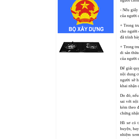
người chồn
- Nếu giấy
của người 
+ Trong trươ
cho người c
đã trình bà
+ Trong trươ
di sản thừ
của người c
Để giải qu
nội dung cu
người sở h
khai nhận d
Do đó, nếu
sai với nô
kèm theo đơ
chứng nhận
Hồ sơ có 
huyện, hay 
nhiệm xem x