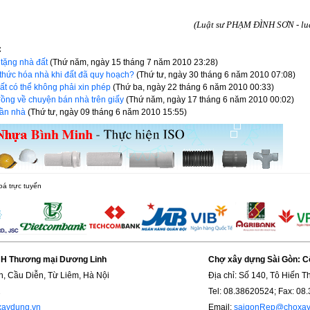
(Luật sư PHẠM ĐÌNH SƠN - lu
C
 tặng nhà đất
(Thứ năm, ngày 15 tháng 7 năm 2010 23:28)
thức hóa nhà khi đất đã quy hoạch?
(Thứ tư, ngày 30 tháng 6 năm 2010 07:08)
ất có thể không phải xin phép
(Thứ ba, ngày 22 tháng 6 năm 2010 00:33)
đồng về chuyện bán nhà trên giấy
(Thứ năm, ngày 17 tháng 6 năm 2010 00:02)
hần nhà
(Thứ tư, ngày 09 tháng 6 năm 2010 15:55)
oá trực tuyến
HH Thương mại Dương Linh
Chợ xây dựng Sài Gòn: C
n, Cầu Diễn, Từ Liêm, Hà Nội
Địa chỉ: Số 140, Tô Hiến 
2
Tel: 08.38620524; Fax: 08
aydung.vn
Email:
saigonRep@choxay