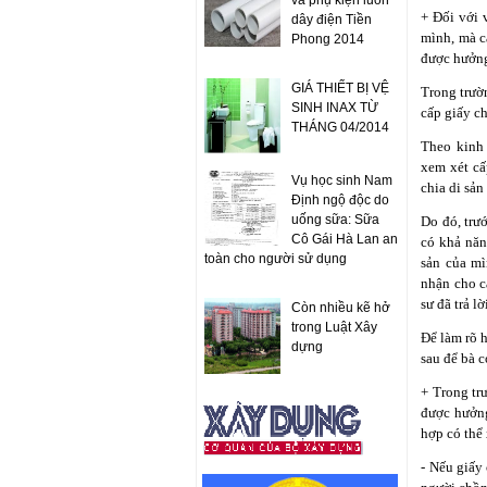
và phụ kiện luồn
+ Đối với 
dây điện Tiền
mình, mà c
Phong 2014
được hưởn
GIÁ THIẾT BỊ VỆ
Trong trườn
SINH INAX TỪ
cấp giấy c
THÁNG 04/2014
Theo kinh n
xem xét câ
Vụ học sinh Nam
chia di sản
Định ngộ độc do
uống sữa: Sữa
Do đó, trươ
Cô Gái Hà Lan an
có khả nă
toàn cho người sử dụng
sản của mi
nhận cho ca
sư đã trả lơ
Còn nhiều kẽ hở
trong Luật Xây
Để làm rõ
dựng
sau để bà 
+ Trong trươ
được hưởn
hợp có thê
- Nếu giấy