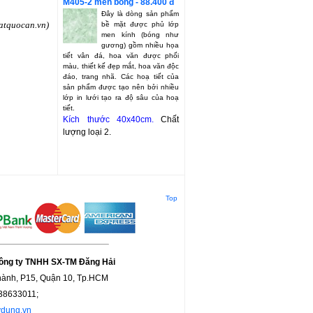
M405-2 men bóng - 88.400 đ
Đây là dòng sản phẩm
atquocan.vn)
bề mặt được phủ lớp
men kính (bóng như
gương) gồm nhiều họa
tiết vân đá, hoa văn được phối
màu, thiết kế đẹp mắt, hoa văn độc
đáo, trang nhã. Các hoạ tiết của
sản phẩm được tạo nên bởi nhiều
lớp in lưới tạo ra độ sâu của hoạ
tiết.
Kích thước 40x40cm.
Chất
lượng loại 2.
Top
ông ty TNHH SX-TM Đăng Hải
Thành, P15, Quận 10, Tp.HCM
.38633011;
dung.vn