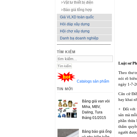
Vật tư thiết bị điện
Báo giá tổng hợp
Giá VLXD toàn quốc
Hỏi đáp xây dựng
Hội chợ xây dựng
Danh bạ doanh nghiệp
--------------------------------------------
TÌM KIẾM
Luật sư Ph
Theo thư tri
nói rõ biê
Catalogs sản phẩm
ngày 1-7-20
TIN MỚI
Căn cứ Điê
hay khai nhâ
Bảng giá van vòi
Miha, MBV,
+ Đối với 
Daling, Tura
sản mà mỗ
tháng 01/2015
phần thừa 
thẩm quyề
Bảng báo giá ống
người được