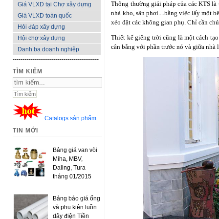
Thông thường giải pháp của các KTS là 
Giá VLXD tại Chợ xây dựng
nhà kho, sân phơi....bằng việc lấy một 
Giá VLXD toàn quốc
xéo đặt các không gian phụ. Chỉ cần ch
Hỏi đáp xây dựng
Thiết kế giếng trời cũng là một cách tạ
Hội chợ xây dựng
cân bằng với phần trước nó và giữa nhà 
Danh bạ doanh nghiệp
--------------------------------------------
TÌM KIẾM
Catalogs sản phẩm
TIN MỚI
Bảng giá van vòi
Miha, MBV,
Daling, Tura
tháng 01/2015
Bảng báo giá ống
và phụ kiện luồn
dây điện Tiền