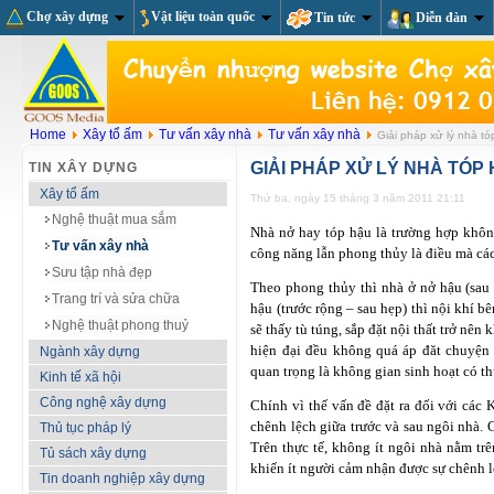
Chợ xây dựng
Vật liệu toàn quốc
Tin tức
Diễn đàn
Home
Xây tổ ấm
Tư vấn xây nhà
Tư vấn xây nhà
Giải pháp xử lý nhà tó
GIẢI PHÁP XỬ LÝ NHÀ TÓP
TIN XÂY DỰNG
Xây tổ ấm
Thứ ba, ngày 15 tháng 3 năm 2011 21:11
Nghệ thuật mua sắm
Nhà nở hay tóp hậu là trường hợp không
Tư vấn xây nhà
công năng lẫn phong thủy là điều mà các
Sưu tập nhà đẹp
Theo phong thủy thì nhà ở nở hậu (sau r
Trang trí và sửa chữa
hậu (trước rộng – sau hẹp) thì nội khí b
Nghệ thuật phong thuỷ
sẽ thấy tù túng, sắp đặt nội thất trở n
hiện đại đều không quá áp đăt chuyện 
Ngành xây dựng
quan trọng là không gian sinh hoạt có t
Kinh tế xã hội
Công nghệ xây dựng
Chính vì thế vấn đề đặt ra đối với các 
chênh lệch giữa trước và sau ngôi nhà.
Thủ tục pháp lý
Trên thực tế, không ít ngôi nhà nằm tr
Tủ sách xây dựng
khiến ít người cảm nhận được sự chênh 
Tin doanh nghiệp xây dựng