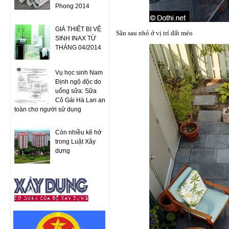
Phong 2014
GIÁ THIẾT BỊ VỆ
Sân sau nhỏ ở vị trí đất méo
SINH INAX TỪ
THÁNG 04/2014
Vụ học sinh Nam
Định ngộ độc do
uống sữa: Sữa
Cô Gái Hà Lan an
toàn cho người sử dụng
Còn nhiều kẽ hở
trong Luật Xây
dựng