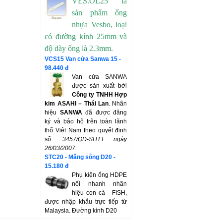
VES.OL25 là
sản phẩm ống
nhựa Vesbo, loại
có đường kính 25mm và
độ dày ống là 2.3mm.
VCS15 Van cửa Sanwa 15 -
98.440 đ
Van cửa SANWA
được sản xuất bởi
Công ty TNHH Hợp
kim ASAHI – Thái Lan
. Nhãn
hiệu
SANWA
đã được đăng
ký và bảo hộ trên toàn lãnh
thổ Việt Nam theo quyết định
số:
3457/QĐ-SHTT
ngày
26/03/2007.
STC20 - Măng sông D20 -
15.180 đ
Phụ kiện ống HDPE
nối nhanh nhãn
hiệu con cá - FISH,
được nhập khẩu trực tiếp từ
Malaysia. Đường kính D20