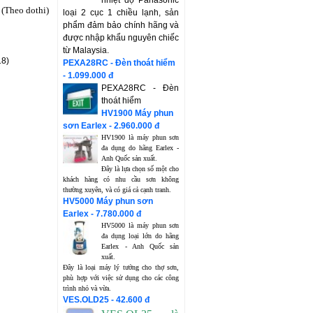
nhiệt độ Panasonic
(Theo dothi)
loại 2 cục 1 chiều lạnh, sản
phẩm đảm bảo chính hãng và
được nhập khẩu nguyên chiếc
từ Malaysia.
18)
PEXA28RC - Đèn thoát hiểm
- 1.099.000 đ
PEXA28RC - Đèn
thoát hiểm
HV1900 Máy phun
sơn Earlex - 2.960.000 đ
HV1900 là máy phun sơn
đa dụng do hãng Earlex -
Anh Quốc sản xuất.
Đây là lựa chọn số một cho
khách hàng có nhu cầu sơn không
thường xuyên, và có giá cả cạnh tranh.
HV5000 Máy phun sơn
Earlex - 7.780.000 đ
HV5000 là máy phun sơn
đa dụng loại lớn do hãng
Earlex - Anh Quốc sản
xuất.
Đây là loại máy lý tưởng cho thợ sơn,
phù hợp với việc sử dụng cho các công
trình nhỏ và vừa.
VES.OLD25 - 42.600 đ