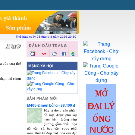
ên hệ
Chợ xây dựng
Vật liệu toàn quốc
Thứ bảy, ngày 08 tháng 8 năm 2026 20:39
ĐÁNH DẤU TRANG
a của cửa thế
MẠNG XÃ HỘI
,... thì chọn
SẢN PHẨM MỚI
M405-2 men bóng - 88.400 đ
Đây là dòng sản phẩm
bề mặt được phủ lớp
men kính (bóng như
gương) gồm nhiều họa
tiết vân đá, hoa văn được phối
màu, thiết kế đẹp mắt, hoa văn độc