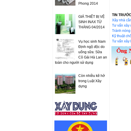
Phong 2014
TIN TRƯỚ
GIÁ THIẾT BỊ VỆ
Xây nhà cầ
SINH INAX TỪ
Tư vấn xây 
THÁNG 04/2014
Tránh nóng
Kỹ thuật c
Tư vấn xây 
Vụ học sinh Nam
Định ngộ độc do
uống sữa: Sữa
Cô Gái Hà Lan an
toàn cho người sử dụng
Còn nhiều kẽ hở
trong Luật Xây
dựng