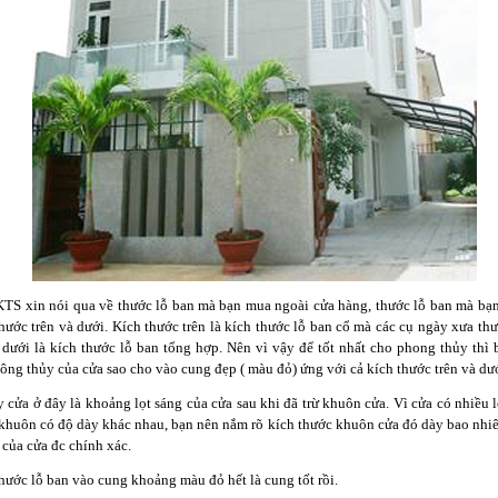
KTS xin nói qua về thước lỗ ban mà bạn mua ngoài cửa hàng, thước lỗ ban mà b
thước trên và dưới. Kích thước trên là kích thước lỗ ban cổ mà các cụ ngày xưa th
 dưới là kích thước lỗ ban tổng hợp. Nên vì vậy để tốt nhất cho phong thủy thì
hông thủy của cửa sao cho vào cung đẹp ( màu đỏ) ứng với cả kích thước trên và dư
 cửa ở đây là khoảng lọt sáng của cửa sau khi đã trừ khuôn cửa. Vì cửa có nhiều l
 khuôn có độ dày khác nhau, bạn nên nắm rõ kích thước khuôn cửa đó dày bao nhiê
 của cửa đc chính xác.
hước lỗ ban vào cung khoảng màu đỏ hết là cung tốt rồi.