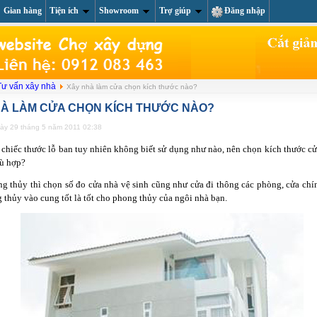
Gian hàng
Tiện ích
Showroom
Trợ giúp
Đăng nhập
About us
Li
Tư vấn xây nhà
Xây nhà làm cửa chọn kích thước nào?
HÀ LÀM CỬA CHỌN KÍCH THƯỚC NÀO?
gày 29 tháng 5 năm 2011 02:38
 chiếc thước lỗ ban tuy nhiên không biết sử dụng như nào, nên chọn kích thước cử
hù hợp?
g thủy thì chọn số đo cửa nhà vệ sinh cũng như cửa đi thông các phòng, cửa chính
g thủy vào cung tốt là tốt cho phong thủy của ngôi nhà bạn.