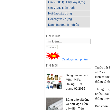
Giá VLXD tại Chợ xây dựng
Giá VLXD toàn quốc
Hỏi đáp xây dựng
Hội chợ xây dựng
Danh bạ doanh nghiệp
--------------------------------------------
TÌM KIẾM
Catalogs sản phẩm
TIN MỚI
Trước hết 
có 2 kích 
Bảng giá van vòi
kích thước
Miha, MBV,
thông số t
Daling, Tura
tháng 01/2015
Thông thủy
nhiều loại
thông thủy
Bảng báo giá ống
và phụ kiện luồn
Bạn chọn t
dây điện Tiền