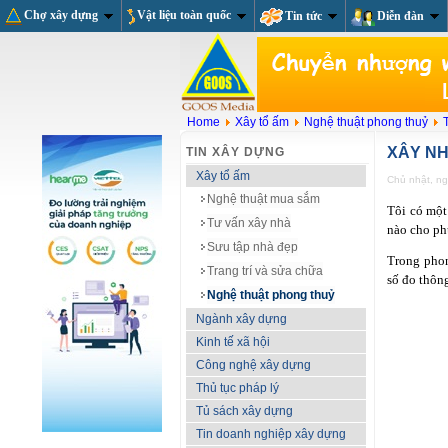
Chợ xây dựng
Vật liệu toàn quốc
Tin tức
Diễn đàn
Home
Xây tổ ấm
Nghệ thuật phong thuỷ
XÂY N
TIN XÂY DỰNG
Xây tổ ấm
Chủ nhật, n
Nghệ thuật mua sắm
Tôi có một
Tư vấn xây nhà
nào cho p
Sưu tập nhà đẹp
Trong phon
Trang trí và sửa chữa
số đo thôn
Nghệ thuật phong thuỷ
Ngành xây dựng
Kinh tế xã hội
Công nghệ xây dựng
Thủ tục pháp lý
Tủ sách xây dựng
Tin doanh nghiệp xây dựng