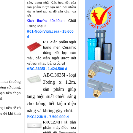
đáo, trang nhã. Các hoạ tiết của
sản phẩm được tạo nên bởi nhiều
lớp in lưới tạo ra độ sâu của hoạ
tiết.
Kích thước 40x40cm.
Chất
lượng loại 2.
R01-Ngói Viglacera - 15.600
đ
R01-Sản phẩm ngói
tráng men Ceramic
dùng để lợp các
mái, các viên ngói được liêt
kết với nhau bằng ốc vít
ABC.3635I - 1.424.500 đ
ABC.3635I - loại
ạn mua thường
3bóng x 1.2m,
ường sử dụng,
sản phẩm giúp
 bạn nên chọn
tăng hiệu suất chiếu sáng
ới.
cho bóng, tiết kiệm điện
oại nên sẽ có
năng và không gây chói.
u để khi tính
P.KC12JKH - 7.500.000 đ
P.KC12JKH là sản
phẩm máy điều hoà