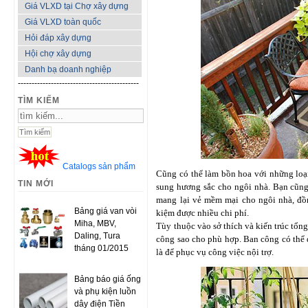
Giá VLXD tại Chợ xây dựng
Giá VLXD toàn quốc
Hỏi đáp xây dựng
Hội chợ xây dựng
Danh bạ doanh nghiệp
--------------------------------------------
TÌM KIẾM
Catalogs sản phẩm
Cũng có thể làm bồn hoa với những loại
TIN MỚI
sung hương sắc cho ngôi nhà. Bạn cũng
mang lại vẻ mềm mại cho ngôi nhà, đồn
Bảng giá van vòi
kiệm được nhiều chi phí.
Miha, MBV,
Tùy thuộc vào sở thích và kiến trúc tổn
Daling, Tura
công sao cho phù hợp. Ban công có thể 
tháng 01/2015
là để phục vụ công việc nội trợ.
Bảng báo giá ống
và phụ kiện luồn
dây điện Tiền