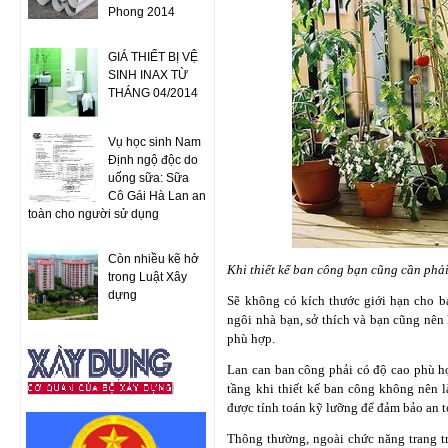
Phong 2014
GIÁ THIẾT BỊ VỆ
SINH INAX TỪ
THÁNG 04/2014
Vụ học sinh Nam
Định ngộ độc do
uống sữa: Sữa
Cô Gái Hà Lan an
toàn cho người sử dụng
Còn nhiều kẽ hở
Khi thiết kế ban công bạn cũng cần phải
trong Luật Xây
dựng
Sẽ không có kích thước giới hạn cho b
ngôi nhà bạn, sở thích và bạn cũng nên 
phù hợp.
Lan can ban công phải có độ cao phù hợ
tầng khi thiết kế ban công không nên 
được tính toán kỹ lưỡng để đảm bảo an to
Thông thường, ngoài chức năng trang tr