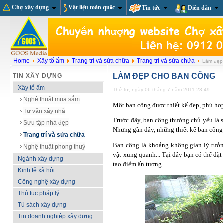
Chợ xây dựng
Vật liệu toàn quốc
Tin tức
Diễn đàn
Home
Xây tổ ấm
Trang trí và sửa chữa
Trang trí và sửa chữa
Làm đẹp 
LÀM ĐẸP CHO BAN CÔNG
TIN XÂY DỰNG
Xây tổ ấm
Thứ tư, ngày 06 tháng 7 năm 2011 23:49
Nghệ thuật mua sắm
Một ban công được thiết kế đẹp, phù hợp
Tư vấn xây nhà
Trước đây, ban công thường chủ yếu là 
Sưu tập nhà đẹp
Nhưng gần đây, những thiết kế ban công 
Trang trí và sửa chữa
Ban công là khoảng không gian lý tưởn
Nghệ thuật phong thuỷ
vật xung quanh... Tại đây bạn có thể đặ
Ngành xây dựng
tạo điểm ấn tượng...
Kinh tế xã hội
Công nghệ xây dựng
Thủ tục pháp lý
Tủ sách xây dựng
Tin doanh nghiệp xây dựng