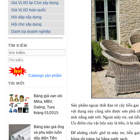
Giá VLXD tại Chợ xây dựng
Giá VLXD toàn quốc
Hỏi đáp xây dựng
Hội chợ xây dựng
Danh bạ doanh nghiệp
--------------------------------------------
TÌM KIẾM
Catalogs sản phẩm
TIN MỚI
Bảng giá van vòi
Miha, MBV,
Sản phẩm ngoại thất đan từ cây liễu gai
Daling, Tura
vật dụng này cũng nên được sơn phủ chấ
tháng 01/2015
ánh nắng mặt trời. Ngoài mây tre, sợi liễ
Ưu điểm của vật liệu này là bền, ít bị nấ
Bảng báo giá ống
và phụ kiện luồn
Để những chiếc ghế từ mây tre, liễu ga
dây điện Tiền
bông rồi tráng lại bằng nước sạch.