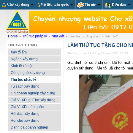
Chợ xây dựng
Vật liệu toàn quốc
Tin tức
Diễn đàn
Home
Thủ tục pháp lý
Nhà đất
Làm thủ tục tặng cho như thế nào?
LÀM THỦ TỤC TẶNG CHO N
TIN XÂY DỰNG
Xây tổ ấm
Thứ hai, ngày 19 tháng 12 năm 2011 03:03
Ngành xây dựng
Gia đình tôi có 3 chị em. Bố tôi mất
Kinh tế xã hội
quyền sử dụng . Mẹ tôi đã cho tôi mả
Công nghệ xây dựng
Thủ tục pháp lý
Tủ sách xây dựng
Tin doanh nghiệp xây dựng
Giá VLXD tại Chợ xây dựng
Giá VLXD toàn quốc
Hỏi đáp xây dựng
Hội chợ xây dựng
Danh bạ doanh nghiệp