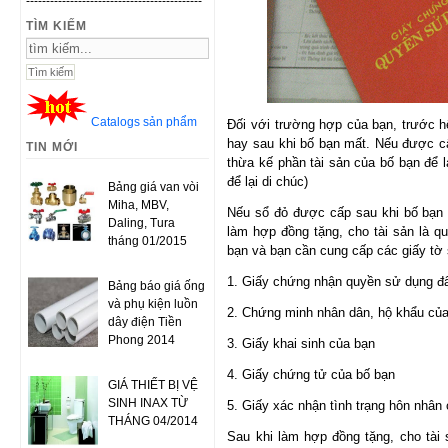
--------------------------------------------
TÌM KIẾM
Catalogs sản phẩm
Đối với trường hợp của bạn, trước h
hay sau khi bố bạn mất. Nếu được cấ
TIN MỚI
thừa kế phần tài sản của bố bạn để l
để lại di chúc)
Bảng giá van vòi
Miha, MBV,
Nếu sổ đỏ được cấp sau khi bố bạn
Daling, Tura
làm hợp đồng tặng, cho tài sản là q
tháng 01/2015
bạn và bạn cần cung cấp các giấy tờ
1. Giấy chứng nhận quyền sử dụng đ
Bảng báo giá ống
và phụ kiện luồn
2. Chứng minh nhân dân, hộ khẩu củ
dây điện Tiền
Phong 2014
3. Giấy khai sinh của bạn
4. Giấy chứng tử của bố bạn
GIÁ THIẾT BỊ VỆ
SINH INAX TỪ
5. Giấy xác nhận tình trạng hôn nhân
THÁNG 04/2014
Sau khi làm hợp đồng tặng, cho tài