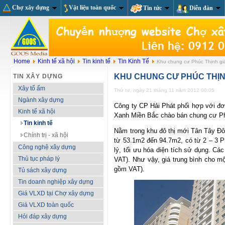
Chợ xây dựng
Vật liệu toàn quốc
Tin tức
Diễn đàn
Home
Kinh tế xã hội
Tin kinh tế
Tin Kinh Tế
Khu chung cư Phúc Thịnh giá 
KHU CHUNG CƯ PHÚC THỊNH
TIN XÂY DỰNG
Xây tổ ấm
Thứ tư, ngày 21 tháng 11 năm 2012 00:05
Ngành xây dựng
Công ty CP Hải Phát phối hợp với đơ
Kinh tế xã hội
Xanh Miền Bắc chào bán chung cư Ph
Tin kinh tế
Nằm trong khu đô thị mới Tân Tây Đô
Chính trị - xã hội
từ 53.1m2 đến 94.7m2, có từ 2 – 3 P
Công nghệ xây dựng
lý, tối ưu hóa diện tích sử dụng. Cá
Thủ tục pháp lý
VAT). Như vậy, giá trung bình cho mộ
gồm VAT).
Tủ sách xây dựng
Tin doanh nghiệp xây dựng
Giá VLXD tại Chợ xây dựng
Giá VLXD toàn quốc
Hỏi đáp xây dựng