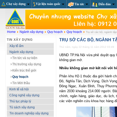
Chợ xây dựng
Vật liệu toàn quốc
Tin tức
Diễn đàn
Home
Ngành xây dựng
Quy hoạch
Quy hoạch
Trụ sở các bộ, ngành tập 
TRỤ SỞ CÁC BỘ, NGÀNH TẬ
TIN XÂY DỰNG
Xây tổ ấm
Thứ năm, ngày 22 tháng 11 năm 2012 03:49
Ngành xây dựng
UBND TP.Hà Nội vừa phê duyệt quy ho
Tin tức và sự kiện
không gian mở.
Thị trường xây dựng
Nhiều không gian mở kết nối với h
Kiến trúc thế giới
Phân khu H2-1 thuộc địa giới hành c
Quy hoạch
Đô, Nghĩa Tân, Dịch Vọng, Dịch Vọng
Tin Mời thầu
Đông Ngạc, Xuân Đỉnh, Thụy Phương 
Kinh tế xã hội
năm 2030 khoảng 214.000 người. Đây 
Công nghệ xây dựng
chính, ngân hàng, giáo dục, du lịch, 
các viện nghiên cứu khoa học hàng đ
Thủ tục pháp lý
Tủ sách xây dựng
Tin doanh nghiệp xây dựng