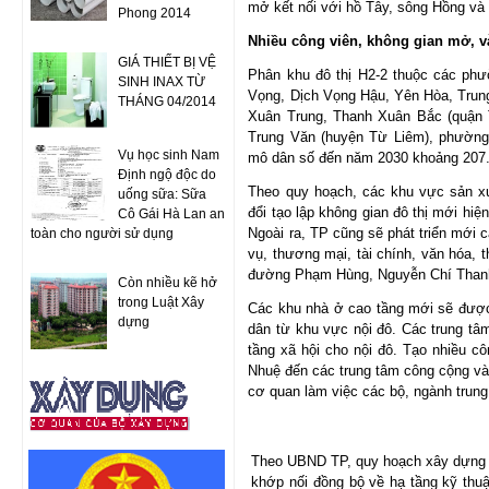
mở kết nối với hồ Tây, sông Hồng và 
Phong 2014
Nhiều công viên, không gian mở, v
GIÁ THIẾT BỊ VỆ
Phân khu đô thị H2-2 thuộc các ph
SINH INAX TỪ
Vọng, Dịch Vọng Hậu, Yên Hòa, Trun
THÁNG 04/2014
Xuân Trung, Thanh Xuân Bắc (quận T
Trung Văn (huyện Từ Liêm), phường
Vụ học sinh Nam
mô dân số đến năm 2030 khoảng 207
Định ngộ độc do
Theo quy hoạch, các khu vực sản x
uống sữa: Sữa
đổi tạo lập không gian đô thị mới hiệ
Cô Gái Hà Lan an
Ngoài ra, TP cũng sẽ phát triển mới 
toàn cho người sử dụng
vụ, thương mại, tài chính, văn hóa, th
đường Phạm Hùng, Nguyễn Chí Thanh
Còn nhiều kẽ hở
trong Luật Xây
Các khu nhà ở cao tầng mới sẽ được
dựng
dân từ khu vực nội đô. Các trung tâ
tầng xã hội cho nội đô. Tạo nhiều c
Nhuệ đến các trung tâm công cộng và
cơ quan làm việc các bộ, ngành trung
Theo UBND TP, quy hoạch xây dựng m
khớp nối đồng bộ về hạ tầng kỹ thuậ