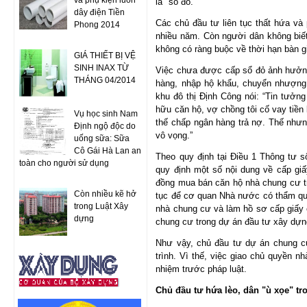
và phụ kiện luồn
là "sổ đỏ."
dây điện Tiền
Các chủ đầu tư liên tục thất hứa và
Phong 2014
nhiều năm. Còn người dân không biết
không có ràng buộc về thời hạn bàn g
GIÁ THIẾT BỊ VỆ
SINH INAX TỪ
Việc chưa được cấp sổ đỏ ảnh hưởng 
THÁNG 04/2014
hàng, nhập hộ khẩu, chuyển nhượng,
khu đô thị Định Công nói: “Tin tưởn
hữu căn hộ, vợ chồng tôi cố vay tiền
Vụ học sinh Nam
thế chấp ngân hàng trả nợ. Thế nhưn
Định ngộ độc do
vô vọng.”
uống sữa: Sữa
Cô Gái Hà Lan an
Theo quy định tại Điều 1 Thông tư 
toàn cho người sử dụng
quy định một số nội dung về cấp g
đồng mua bán căn hộ nhà chung cư tr
Còn nhiều kẽ hở
tục để cơ quan Nhà nước có thẩm q
trong Luật Xây
nhà chung cư và làm hồ sơ cấp giấy
dựng
chung cư trong dự án đầu tư xây dựn
Như vậy, chủ đầu tư dự án chung cư
trình. Vì thế, việc giao chủ quyền n
nhiệm trước pháp luật.
Chủ đầu tư hứa lèo, dân "ù xọe" t