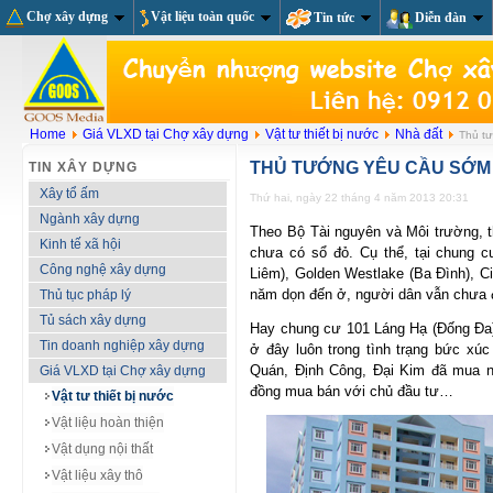
Chợ xây dựng
Vật liệu toàn quốc
Tin tức
Diễn đàn
Home
Giá VLXD tại Chợ xây dựng
Vật tư thiết bị nước
Nhà đất
Thủ tư
THỦ TƯỚNG YÊU CẦU SỚM 
TIN XÂY DỰNG
Xây tổ ấm
Thứ hai, ngày 22 tháng 4 năm 2013 20:31
Ngành xây dựng
Theo Bộ Tài nguyên và Môi trường, t
Kinh tế xã hội
chưa có sổ đỏ. Cụ thể, tại chung 
Công nghệ xây dựng
Liêm), Golden Westlake (Ba Đình), C
năm dọn đến ở, người dân vẫn chưa 
Thủ tục pháp lý
Tủ sách xây dựng
Hay chung cư 101 Láng Hạ (Đống Đa)
Tin doanh nghiệp xây dựng
ở đây luôn trong tình trạng bức xú
Quán, Định Công, Đại Kim đã mua n
Giá VLXD tại Chợ xây dựng
đồng mua bán với chủ đầu tư…
Vật tư thiết bị nước
Vật liệu hoàn thiện
Vật dụng nội thất
Vật liệu xây thô