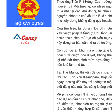
Theo ông Trần Phi Hùng, Cục trưởng 
nguyên và Môi trường, có nhiều ng
mua nhà tại các khu đô thị, từ phía
nguyên nhân từ chủ đầu tư là lớn nhấ
như xây dựng không đúng quy hoạch
Qua tìm hiểu, tại dự án Hòa Bình Gr
xây vượt phép 3 tầng (từ 21 tầng lê
chưa thực hiện thủ tục chuyển mục đ
xây dựng và bán căn hộ ra thị trường
Còn với dự án khu nhà ở thấp tầng Đ
hoạch đã được phê duyệt, không the
lại nhà đất theo hình thức hợp đồng
nên khó làm thủ tục…
Tại The Manor, thì vấn đề do chưa h
đối tác. Còn khu Keangnam, hợp đồn
ngày, nhưng đến nay thì thông tin mập
biết đằng nào mà lần, cũng không biết
Về phía cơ quan Nhà nước, ông Hùng 
các dự án đầu tư chưa chặt chẽ, để x
có kiểm tra, phát hiện nhưng xử lý
lý cần thiết không hợp lệ đã thành