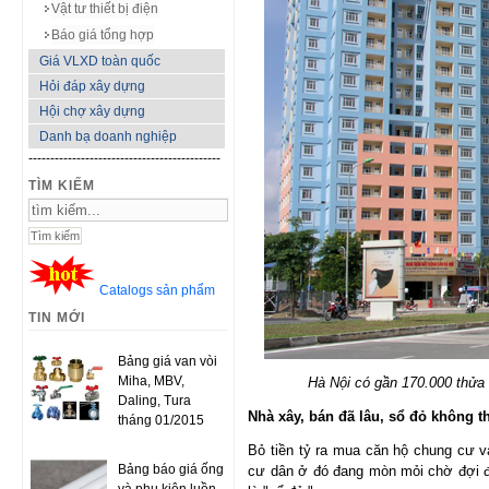
Vật tư thiết bị điện
Báo giá tổng hợp
Giá VLXD toàn quốc
Hỏi đáp xây dựng
Hội chợ xây dựng
Danh bạ doanh nghiệp
--------------------------------------------
TÌM KIẾM
Catalogs sản phẩm
TIN MỚI
Bảng giá van vòi
Miha, MBV,
Hà Nội có gần 170.000 thửa
Daling, Tura
Nhà xây, bán đã lâu, sổ đỏ không t
tháng 01/2015
Bỏ tiền tỷ ra mua căn hộ chung cư 
Bảng báo giá ống
cư dân ở đó đang mòn mỏi chờ đợi 