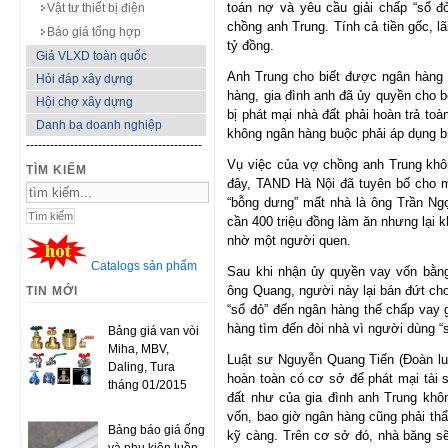
toán nợ và yêu cầu giải chấp “sổ 
Vật tư thiết bị điện
chồng anh Trung. Tính cả tiền gốc, lã
Báo giá tổng hợp
tỷ đồng.
Giá VLXD toàn quốc
Anh Trung cho biết được ngân hàng 
Hỏi đáp xây dựng
hàng, gia đình anh đã ủy quyền cho b
Hội chợ xây dựng
bị phát mại nhà đất phải hoàn trả t
Danh bạ doanh nghiệp
không ngân hàng buộc phải áp dụng bi
--------------------------------------------
Vụ việc của vợ chồng anh Trung khôn
TÌM KIẾM
đây, TAND Hà Nội đã tuyên bố cho m
“bỗng dưng” mất nhà là ông Trần Ng
cần 400 triệu đồng làm ăn nhưng lại
nhờ một người quen.
Catalogs sản phẩm
Sau khi nhận ủy quyền vay vốn bằn
ông Quang, người này lại bán đứt c
TIN MỚI
“sổ đỏ” đến ngân hàng thế chấp vay g
hàng tìm đến đòi nhà vì người dùng “
Bảng giá van vòi
Miha, MBV,
Luật sư Nguyễn Quang Tiến (Đoàn lu
Daling, Tura
hoàn toàn có cơ sở để phát mại tài
tháng 01/2015
đất như của gia đình anh Trung khôn
vốn, bao giờ ngân hàng cũng phải thẩ
Bảng báo giá ống
kỹ càng. Trên cơ sở đó, nhà băng 