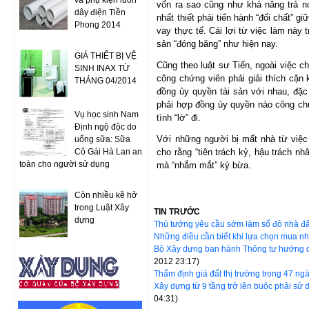
và phụ kiện luồn
vốn ra sao cũng như khả năng trả nợ
dây điện Tiền
nhất thiết phải tiến hành “đối chất” 
Phong 2014
vay thực tế. Cái lợi từ việc làm này 
sản “đóng băng” như hiện nay.
GIÁ THIẾT BỊ VỆ
Cũng theo luật sư Tiến, ngoài việc 
SINH INAX TỪ
công chứng viên phải giải thích cặn
THÁNG 04/2014
đồng ủy quyền tài sản với nhau, đặc 
phải hợp đồng ủy quyền nào công chứn
Vụ học sinh Nam
tình “lờ” đi.
Định ngộ độc do
Với những người bị mất nhà từ việc 
uống sữa: Sữa
Cô Gái Hà Lan an
cho rằng “tiên trách kỷ, hậu trách nh
toàn cho người sử dụng
mà “nhắm mắt” ký bừa.
Còn nhiều kẽ hở
trong Luật Xây
TIN TRƯỚC
dựng
Thủ tướng yêu cầu sớm làm sổ đỏ nhà đ
Những điều cần biết khi lựa chọn mua n
Bộ Xây dựng ban hành Thông tư hướng 
2012 23:17)
Thẩm định giá đất thị trường trong 47 ng
Xây dựng từ 9 tầng trở lên buộc phải sử
04:31)