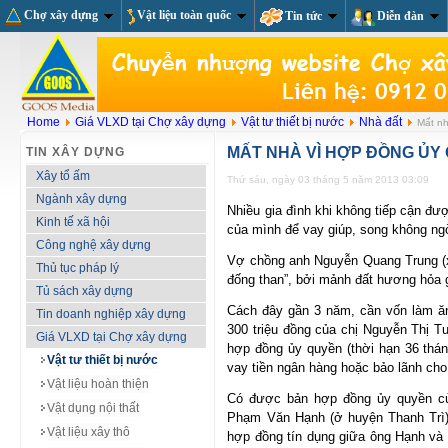
Chợ xây dựng
Vật liệu toàn quốc
Tin tức
Diễn đàn
Home
Giá VLXD tại Chợ xây dựng
Vật tư thiết bị nước
Nhà đất
Mất nh
MẤT NHÀ VÌ HỢP ĐỒNG Ủ
TIN XÂY DỰNG
Xây tổ ấm
Thứ sáu, ngày 03 tháng 5 năm 2013 03:09
Ngành xây dựng
Nhiều gia đình khi không tiếp cận đượ
Kinh tế xã hội
của mình để vay giúp, song không ngờ 
Công nghệ xây dựng
Vợ chồng anh Nguyễn Quang Trung (x
Thủ tục pháp lý
đống than”, bởi mảnh đất hương hỏa 
Tủ sách xây dựng
Cách đây gần 3 năm, cần vốn làm ă
Tin doanh nghiệp xây dựng
300 triệu đồng của chị Nguyễn Thị Tuy
Giá VLXD tại Chợ xây dựng
hợp đồng ủy quyền (thời hạn 36 thán
Vật tư thiết bị nước
vay tiền ngân hàng hoặc bảo lãnh cho
Vật liệu hoàn thiện
Có được bản hợp đồng ủy quyền cùn
Vật dụng nội thất
Phạm Văn Hạnh (ở huyện Thanh Trì)
Vật liệu xây thô
hợp đồng tín dụng giữa ông Hạnh và 