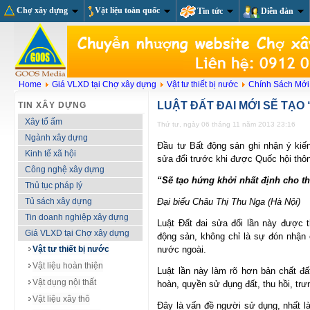
Chợ xây dựng
Vật liệu toàn quốc
Tin tức
Diễn đàn
Home
Giá VLXD tại Chợ xây dựng
Vật tư thiết bị nước
Chính Sách Mới
LUẬT ĐẤT ĐAI MỚI SẼ TẠO
TIN XÂY DỰNG
Xây tổ ấm
Thứ tư, ngày 06 tháng 11 năm 2013 23:16
Ngành xây dựng
Đầu tư Bất động sản ghi nhận ý kiến
Kinh tế xã hội
sửa đổi trước khi được Quốc hội thôn
Công nghệ xây dựng
“Sẽ tạo hứng khởi nhất định cho t
Thủ tục pháp lý
Tủ sách xây dựng
Đại biểu Châu Thị Thu Nga (Hà Nội)
Tin doanh nghiệp xây dựng
Luật Đất đai sửa đổi lần này được t
Giá VLXD tại Chợ xây dựng
động sản, không chỉ là sự đón nhận
Vật tư thiết bị nước
nước ngoài.
Vật liệu hoàn thiện
Luật lần này làm rõ hơn bản chất đất
Vật dụng nội thất
hoàn, quyền sử đụng đất, thu hồi, t
Vật liệu xây thô
Đây là vấn đề người sử dụng, nhất là