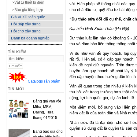
Vật tư thiết bị điện
với Hiến pháp sẽ thống nhất các quy đ
cho nhà đầu tư, quỹ đầu tư bất động s
Báo giá tổng hợp
Giá VLXD toàn quốc
“Dự thảo sửa đổi đã cụ thể, chặt c
Hỏi đáp xây dựng
Đại biểu Đinh Xuân Thảo (Hà Nội)
Hội chợ xây dựng
Dự thảo luật lần này có khoảng 9 - 1
Danh bạ doanh nghiệp
thu và đảm bảo liên thông thống nhất
--------------------------------------------
TÌM KIẾM
Ví dụ như vấn đề quy hoạch, lập quy
rất rõ. Hiện tại, có 4 cấp quy hoạch:
kiến đề nghị giữ nguyên. Trên thực t
huyện làm quy hoạch sẽ phải lấy ý k
đến cập huyện theo hướng dồn lên là 
Catalogs sản phẩm
Vấn đề quan trọng còn nhiều ý kiến k
TIN MỚI
thu hồi đất trong trường hợp thật cần 
cộng, lợi ích quốc gia, dự án kinh tế -
Bảng giá van vòi
Miha, MBV,
Một điểm mới, bổ sung vào Hiến ph
Daling, Tura
niệm đất là của toàn dân và Nhà nước
tháng 01/2015
Nhà nước đã là đại diện chủ sở hữu
quyền sử dụng đất là quyền tài sản đ
Bảng báo giá ống