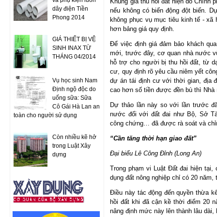
và phụ kiện luồn
Khung giá thu hồi đất hiện do Chính 
dây điện Tiền
nếu không có biến động đột biến. D
Phong 2014
không phục vụ mục tiêu kinh tế - xã 
hơn bảng giá quy định.
GIÁ THIẾT BỊ VỆ
Để việc định giá đảm bảo khách quan
SINH INAX TỪ
mới, trước đây, cơ quan nhà nước vừ
THÁNG 04/2014
hỗ trợ cho người bị thu hồi đất, từ 
cư, quy định rõ yêu cầu niêm yết công 
Vụ học sinh Nam
dự án tái định cư với thời gian, địa đ
Định ngộ độc do
cao hơn số tiền được đền bù thì Nhà
uống sữa: Sữa
Dự thảo lần này so với lần trước đ
Cô Gái Hà Lan an
nước đối với đất đai như Bộ, Sở Tà
toàn cho người sử dụng
công chứng… đã được rà soát và chỉ
Còn nhiều kẽ hở
“Cần tăng thời hạn giao đất”
trong Luật Xây
Đại biểu Lê Công Đỉnh (Long An)
dựng
Trong phạm vi Luật Đất đai hiện tại,
dụng đất nông nghiệp chỉ có 20 năm, t
Điều này tác động đến quyền thừa kế
hồi đất khi đã cận kề thời điểm 20 n
nâng định mức này lên thành lâu dài, 