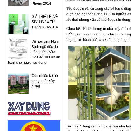
Phong 2014
Tảo được nuôi cả trong các bể lớn ở tầng
điện cho hệ thống đèn LED là nguồn ánh
GIÁ THIẾT BỊ VỆ
rác thải nhưng vẫn có thể được tận dụng
SINH INAX TỪ
THÁNG 04/2014
Chưa hết: Nhiệt lượng từ nhà máy điện d
tưởng sẽ hình thành một chu trình khé
lượng trở thành nhà sản xuất năng lượng
Vụ học sinh Nam
Định ngộ độc do
uống sữa: Sữa
Cô Gái Hà Lan an
toàn cho người sử dụng
Còn nhiều kẽ hở
trong Luật Xây
dựng
Bố trí sử dụng các tầng của tòa nhà ho