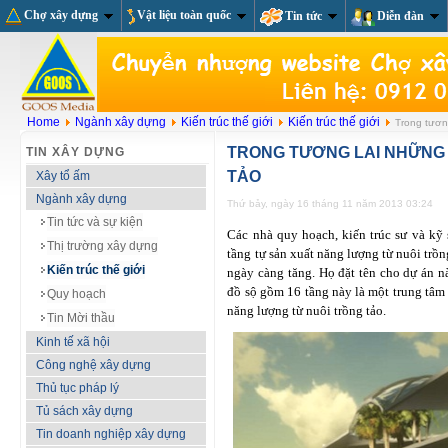
Chợ xây dựng
Vật liệu toàn quốc
Tin tức
Diễn đàn
Home
Ngành xây dựng
Kiến trúc thế giới
Kiến trúc thế giới
Trong tương
TRONG TƯƠNG LAI NHỮNG
TIN XÂY DỰNG
TẢO
Xây tổ ấm
Ngành xây dựng
Thứ bảy, ngày 16 tháng 11 năm 2013 03:24
Tin tức và sự kiện
Các nhà quy hoạch, kiến trúc sư và kỹ
Thị trường xây dựng
tầng tự sản xuất năng lượng từ nuôi trồn
Kiến trúc thế giới
ngày càng tăng. Họ đặt tên cho dự án nà
đồ sộ gồm 16 tầng này là một trung tâm m
Quy hoạch
năng lượng từ nuôi trồng tảo.
Tin Mời thầu
Kinh tế xã hội
Công nghệ xây dựng
Thủ tục pháp lý
Tủ sách xây dựng
Tin doanh nghiệp xây dựng