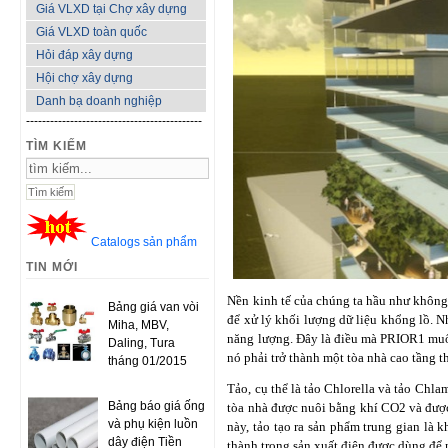
Giá VLXD tại Chợ xây dựng
Giá VLXD toàn quốc
Hỏi đáp xây dựng
Hội chợ xây dựng
Danh bạ doanh nghiệp
--------------------------------------------
TÌM KIẾM
Catalogs sản phẩm
TIN MỚI
Nền kinh tế của chúng ta hầu như không 
Bảng giá van vòi
để xử lý khối lượng dữ liệu khổng lồ. N
Miha, MBV,
năng lượng. Đây là điều mà PRIOR1 muốn
Daling, Tura
nó phải trở thành một tòa nhà cao tầng 
tháng 01/2015
Tảo, cụ thể là tảo Chlorella và tảo Chl
Bảng báo giá ống
tòa nhà được nuôi bằng khí CO2 và được 
và phụ kiện luồn
này, tảo tạo ra sản phẩm trung gian là 
dây điện Tiền
thành trong sản xuất điện được dùng để n