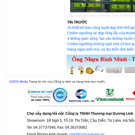
Cập nhật cuối cùng ( Thứ bảy, ngày 16 tháng 
TIN TRƯỚC
16 thiết kế ban công tuyệt đẹp trên thế gi
Chiêm ngưỡng vẻ đẹp lộng lẫy của thán
4 không gian sống "lạc vào không muốn r
Chiêm ngưỡng những ngôi nhà cổ tích g
Hàng ngàn kiến trúc sư dự triển lãm kiến 
GOOS Media
Trang tin tức của Công ty dịch vụ hàng hoá trực tuyến
Chợ xây dựng Hà nội: Công ty TNHH Thương mại Dương Linh
Showroom: 1B Ngõ 5, Tổ 19, Thị Trấn, Cầu Diễn, Từ Liêm, Hà Nội
Tel: 04.37737548; Fax: 04.38370082
Email Phòng kinh doanh:
sale@choxaydung.vn