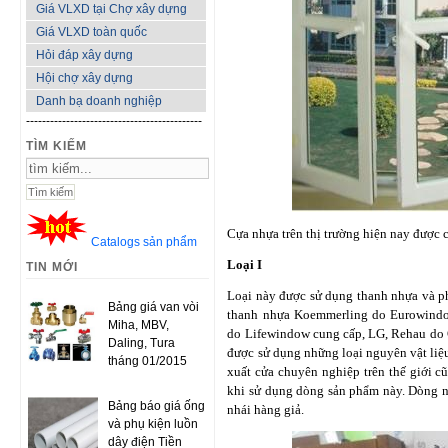
Giá VLXD tại Chợ xây dựng
Giá VLXD toàn quốc
Hỏi đáp xây dựng
Hội chợ xây dựng
Danh bạ doanh nghiệp
--------------------------------------------
TÌM KIẾM
Cựa nhựa trên thị trường hiện nay được c
Catalogs sản phẩm
Loại I
TIN MỚI
Loại này được sử dụng thanh nhựa và p
Bảng giá van vòi
thanh nhựa Koemmerling do Eurowindo
Miha, MBV,
do Lifewindow cung cấp, LG, Rehau do 
Daling, Tura
được sử dụng những loại nguyên vật liệu
tháng 01/2015
xuất cửa chuyên nghiệp trên thế giới c
khi sử dụng dòng sản phẩm này. Dòng nà
Bảng báo giá ống
nhái hàng giả.
và phụ kiện luồn
dây điện Tiền