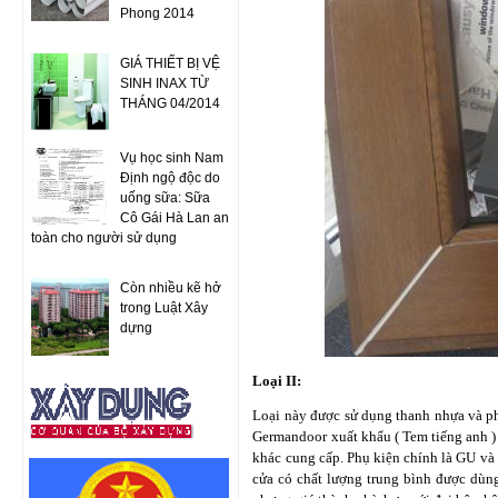
Phong 2014
GIÁ THIẾT BỊ VỆ
SINH INAX TỪ
THÁNG 04/2014
Vụ học sinh Nam
Định ngộ độc do
uống sữa: Sữa
Cô Gái Hà Lan an
toàn cho người sử dụng
Còn nhiều kẽ hở
trong Luật Xây
dựng
Loại II:
Loại này được sử dụng thanh nhựa và ph
Germandoor xuất khẩu ( Tem tiếng anh )
khác cung cấp. Phụ kiện chính là GU và 
cửa có chất lượng trung bình được dùng