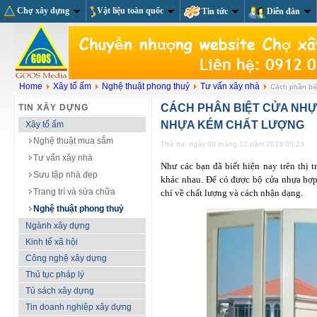
Chợ xây dựng
Vật liệu toàn quốc
Tin tức
Diễn đàn
Home
Xây tổ ấm
Nghệ thuật phong thuỷ
Tư vấn xây nhà
Cách phân biệ
CÁCH PHÂN BIỆT CỬA NHỰ
TIN XÂY DỰNG
NHỰA KÉM CHẤT LƯỢNG
Xây tổ ấm
Nghệ thuật mua sắm
Thứ ba, ngày 03 tháng 12 năm 2013 05:23
Tư vấn xây nhà
Như các bạn đã biết hiện nay trên thị 
Sưu tập nhà đẹp
khác nhau. Để có được bộ cửa nhựa hợp 
Trang trí và sửa chữa
chí về chất lượng và cách nhận dạng.
Nghệ thuật phong thuỷ
Ngành xây dựng
Kinh tế xã hội
Công nghệ xây dựng
Thủ tục pháp lý
Tủ sách xây dựng
Tin doanh nghiệp xây dựng