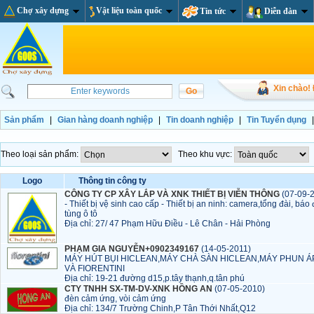
Chợ xây dựng
Vật liệu toàn quốc
Tin tức
Diễn đàn
Xin chào!
Sản phẩm
|
Gian hàng doanh nghiệp
|
Tin doanh nghiệp
|
Tin Tuyển dụng
Theo loại sản phẩm:
Theo khu vực:
Logo
Thông tin công ty
CÔNG TY CP XÂY LẮP VÀ XNK THIẾT BỊ VIỄN THÔNG
(07-09-
- Thiết bị vệ sinh cao cấp - Thiết bị an ninh: camera,tổng đài, báo 
tùng ô tô
Địa chỉ: 27/ 47 Phạm Hữu Điều - Lê Chân - Hải Phòng
PHẠM GIA NGUYỄN+0902349167
(14-05-2011)
MÁY HÚT BỤI HICLEAN,MÁY CHÀ SÀN HICLEAN,MÁY PHUN Á
VÀ FIORENTINI
Địa chỉ: 19-21 đường d15,p.tây thạnh,q.tân phú
CTY TNHH SX-TM-DV-XNK HỒNG AN
(07-05-2010)
đèn cảm ứng, vòi cảm ứng
Địa chỉ: 134/7 Trường Chinh,P Tân Thới Nhất,Q12