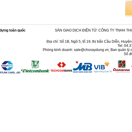
y dựng toàn quốc
SÀN GIAO DỊCH ĐIỆN TỬ:
CÔNG TY TNHH TH
Địa chỉ: Số 1B, Ngõ 5, tổ 19, thị trấn Cầu Diễn, Huy
Tel: 04.
Phòng kinh doanh:
sale@choxaydung.vn
; Ban quản lý 
Số đi