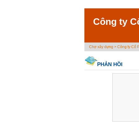
Công ty C
Chợ xây dựng
>
Công ty Cổ 
PHẢN HỒI