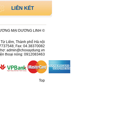
LIÊN KẾT
ƯƠNG MẠI DƯƠNG LINH ©
ện Từ Liêm, Thành phố Hà nội
37737548; Fax: 04.38370082
chợ:
admin@choxaydung.vn
ện thoại nóng: 0912083463
Top