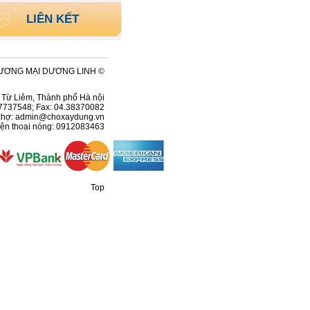
LIÊN KẾT
ƯƠNG MẠI DƯƠNG LINH ©
ện Từ Liêm, Thành phố Hà nội
37737548; Fax: 04.38370082
chợ:
admin@choxaydung.vn
ện thoại nóng: 0912083463
Top