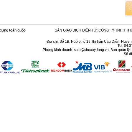
y dựng toàn quốc
SÀN GIAO DỊCH ĐIỆN TỬ:
CÔNG TY TNHH TH
Địa chỉ: Số 1B, Ngõ 5, tổ 19, thị trấn Cầu Diễn, Huy
Tel: 04.
Phòng kinh doanh:
sale@choxaydung.vn
; Ban quản lý 
Số đi