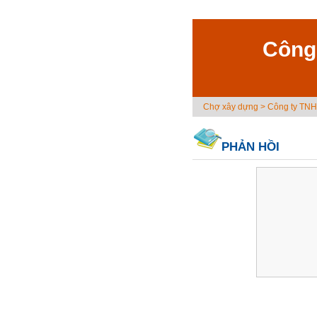
Công
Chợ xây dựng
>
Công ty TN
PHẢN HỒI