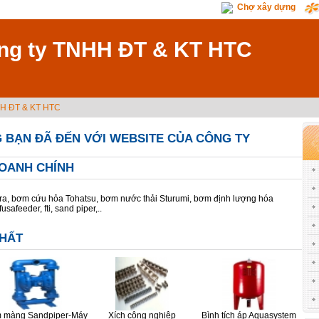
Chợ xây dựng
ng ty TNHH ĐT & KT HTC
HH ĐT & KT HTC
 BẠN ĐÃ ĐẾN VỚI WEBSITE CỦA CÔNG TY
DOANH CHÍNH
a, bơm cứu hỏa Tohatsu, bơm nước thải Sturumi, bơm định lượng hóa
safeeder, fti, sand piper,..
HẤT
 màng Sandpiper-Máy
Xích công nghiệp
Bình tích áp Aquasystem