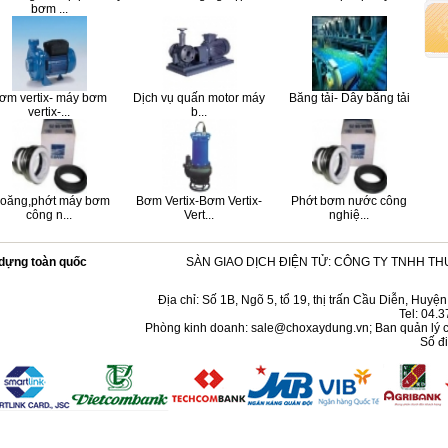
bơm ...
ơm vertix- máy bơm
Dịch vụ quấn motor máy
Băng tải- Dây băng tải
vertix-...
b...
ioăng,phớt máy bơm
Bơm Vertix-Bơm Vertix-
Phớt bơm nước công
công n...
Vert...
nghiệ...
y dựng toàn quốc
SÀN GIAO DỊCH ĐIỆN TỬ:
CÔNG TY TNHH TH
Địa chỉ: Số 1B, Ngõ 5, tổ 19, thị trấn Cầu Diễn, Huy
Tel: 04.
Phòng kinh doanh:
sale@choxaydung.vn
; Ban quản lý 
Số đi