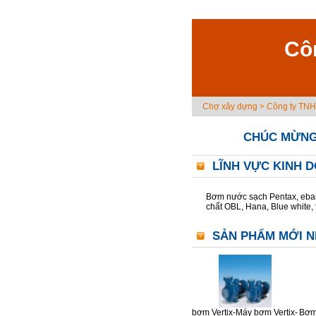
Cô
Chợ xây dựng
>
Công ty TN
CHÚC MỪNG
LĨNH VỰC KINH 
Bơm nước sạch Pentax, ebar
chất OBL, Hana, Blue white, fu
SẢN PHẨM MỚI N
bơm Vertix-Máy bơm Vertix-
Bơm