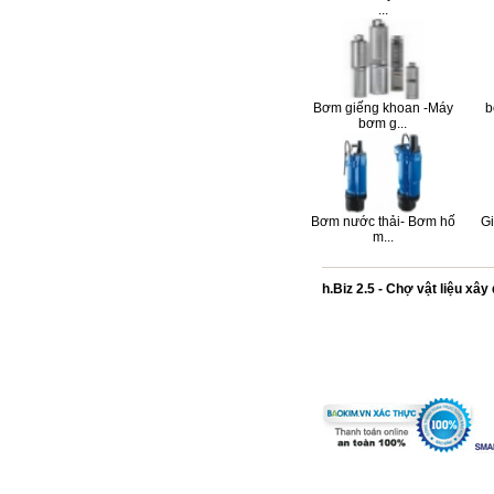
...
Bơm giếng khoan -Máy
b
bơm g...
Bơm nước thải- Bơm hố
G
m...
h.Biz 2.5 - Chợ vật liệu xâ