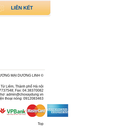
LIÊN KẾT
ƯƠNG MẠI DƯƠNG LINH ©
ện Từ Liêm, Thành phố Hà nội
37737548; Fax: 04.38370082
chợ:
admin@choxaydung.vn
ện thoại nóng: 0912083463
Top