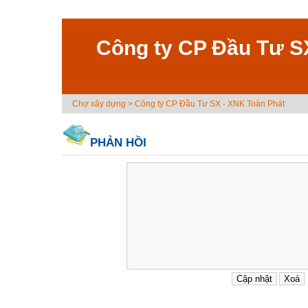
Công ty CP Đầu Tư S
Chợ xây dựng
>
Công ty CP Đầu Tư SX - XNK Toàn Phát
PHẢN HỒI