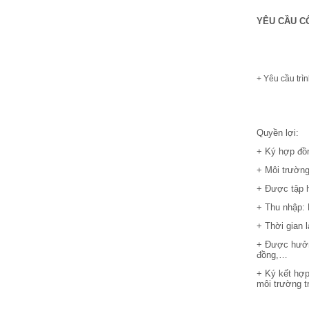
YÊU CẦU C
+ Yêu cầu trì
Quyền lợi:
+ Ký hợp đồn
+ Môi trường
+ Được tập h
+ Thu nhập: 
+ Thời gian l
+ Được hưởng
đồng,…
+ Ký kết hợ
môi trường t