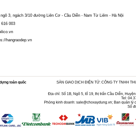
, ngõ 3, ngách 3/10 đường Liên Cơ - Cầu Diễn - Nam Từ Liêm - Hà Nội
9 616 003
ilico.vn
ps://hangraodep.vn
y dựng toàn quốc
SÀN GIAO DỊCH ĐIỆN TỬ:
CÔNG TY TNHH TH
Địa chỉ: Số 1B, Ngõ 5, tổ 19, thị trấn Cầu Diễn, Huy
Tel: 04.
Phòng kinh doanh:
sale@choxaydung.vn
; Ban quản lý 
Số đi