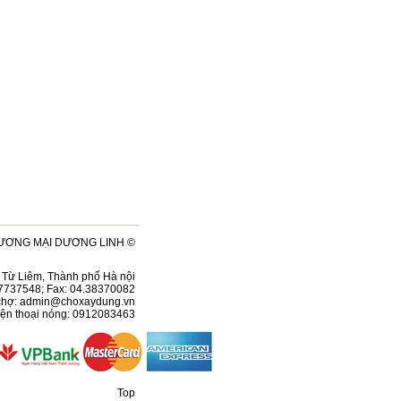
ƯƠNG MẠI DƯƠNG LINH ©
ện Từ Liêm, Thành phố Hà nội
37737548; Fax: 04.38370082
chợ:
admin@choxaydung.vn
ện thoại nóng: 0912083463
Top