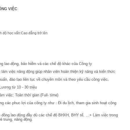
ÔNG VIỆC
nh độ học vấn:Cao đẳng trở lên
g lao động, bảo hiểm và các chế độ khác của Công ty
 làm việc năng động giúp nhân viên hoàn thiện kỹ năng và kiến thức
uấn, đào tạo liên tục về chuyên môn và theo yêu cầu công việc.
Lương từ 10 - 30 triệu
àm việc: Toàn thời gian (Full- time)
 các phuc lợi của công ty như : Đi du lịch, tham gia sinh hoạt cộng
p đồng lao động đầy đủ các chế độ BHXH, BHY tế, …
+ Làm việc trong
rẻ trung, năng động.