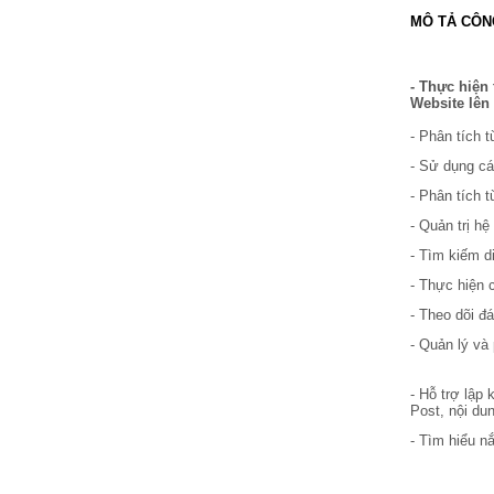
MÔ TẢ CÔN
- Thực hiện
Website lên
- Phân tích 
- Sử dụng cá
- Phân tích 
- Quản trị h
- Tìm kiếm di
- Thực hiện 
- Theo dõi đá
- Quản lý và 
- Hỗ trợ lập
Post, nội dun
- Tìm hiểu nắ