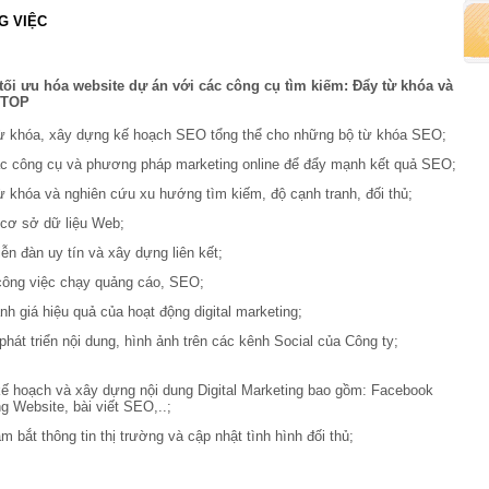
G VIỆC
 tối ưu hóa website dự án với các công cụ tìm kiếm: Đẩy từ khóa và
 TOP
từ khóa, xây dựng kế hoạch SEO tổng thể cho những bộ từ khóa SEO;
c công cụ và phương pháp marketing online để đẩy mạnh kết quả SEO;
từ khóa và nghiên cứu xu hướng tìm kiếm, độ cạnh tranh, đối thủ;
ệ cơ sở dữ liệu Web;
ễn đàn uy tín và xây dựng liên kết;
công việc chạy quảng cáo, SEO;
nh giá hiệu quả của hoạt động digital marketing;
phát triển nội dung, hình ảnh trên các kênh Social của Công ty;
 kế hoạch và xây dựng nội dung Digital Marketing bao gồm: Facebook
g Website, bài viết SEO,..;
m bắt thông tin thị trường và cập nhật tình hình đối thủ;