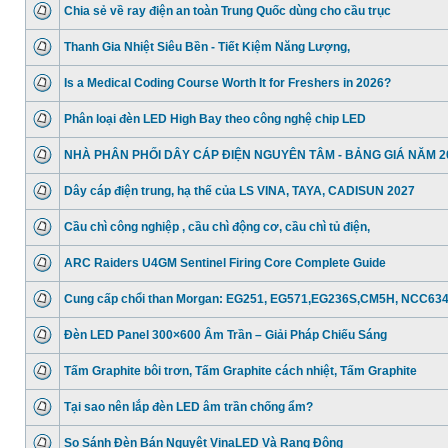
Chia sẻ về ray điện an toàn Trung Quốc dùng cho cầu trục
Thanh Gia Nhiệt Siêu Bền - Tiết Kiệm Năng Lượng,
Is a Medical Coding Course Worth It for Freshers in 2026?
Phân loại đèn LED High Bay theo công nghệ chip LED
NHÀ PHÂN PHỐI DÂY CÁP ĐIỆN NGUYÊN TÂM - BẢNG GIÁ NĂM 2
Dây cáp điện trung, hạ thế của LS VINA, TAYA, CADISUN 2027
Cầu chì công nghiệp , cầu chì động cơ, cầu chì tủ điện,
ARC Raiders U4GM Sentinel Firing Core Complete Guide
Cung cấp chổi than Morgan: EG251, EG571,EG236S,CM5H, NCC63
Đèn LED Panel 300×600 Âm Trần – Giải Pháp Chiếu Sáng
Tấm Graphite bôi trơn, Tấm Graphite cách nhiệt, Tấm Graphite
Tại sao nên lắp đèn LED âm trần chống ẩm?
So Sánh Đèn Bán Nguyệt VinaLED Và Rạng Đông