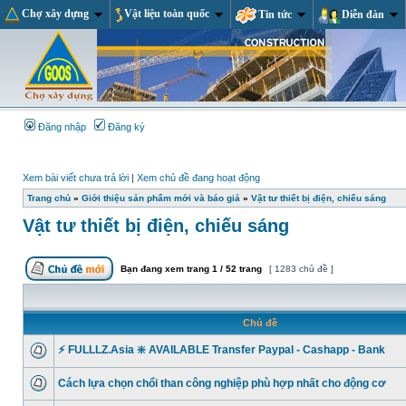
Chợ xây dựng
Vật liệu toàn quốc
Tin tức
Diễn đàn
Đăng nhập
Đăng ký
Xem bài viết chưa trả lời
|
Xem chủ đề đang hoạt động
Trang chủ
»
Giới thiệu sản phẩm mới và báo giá
»
Vật tư thiết bị điện, chiếu sáng
Vật tư thiết bị điện, chiếu sáng
Bạn đang xem trang
1
/
52
trang
[ 1283 chủ đề ]
Chủ đề
⚡ FULLLZ.Asia ❇️ AVAILABLE Transfer Paypal - Cashapp - Bank
Cách lựa chọn chổi than công nghiệp phù hợp nhất cho động cơ