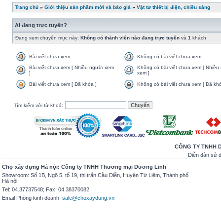
Trang chủ
»
Giới thiệu sản phẩm mới và báo giá
»
Vật tư thiết bị điện, chiếu sáng
Ai đang trực tuyến?
Đang xem chuyên mục này:
Không có thành viên nào đang trực tuyến
và
1
khách
Bài viết chưa xem
Không có bài viết chưa xem
Bài viết chưa xem [ Nhiều người xem
Không có bài viết chưa xem [ Nhiều
]
xem ]
Bài viết chưa xem [ Đã khóa ]
Không có bài viết chưa xem [ Đã khó
Tìm kiếm với từ khoá:
CÔNG TY TNHH 
Diễn đàn sử
Chợ xây dựng Hà nội: Công ty TNHH Thương mại Dương Linh
Showroom: Số 1B, Ngõ 5, tổ 19, thị trấn Cầu Diễn, Huyện Từ Liêm, Thành phố
Hà nội
Tel: 04.37737548; Fax: 04.38370082
Email Phòng kinh doanh:
sale@choxaydung.vn