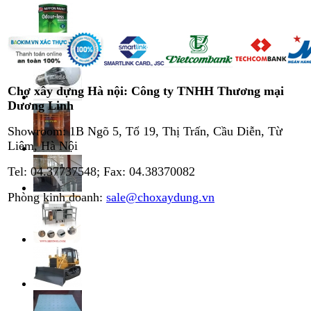
Chợ xây dựng Hà nội: Công ty TNHH Thương mại
Dương Linh
Showroom: 1B Ngõ 5, Tổ 19, Thị Trấn, Cầu Diễn, Từ
Liêm, Hà Nội
Tel: 04.37737548; Fax: 04.38370082
Phòng kinh doanh:
sale@choxaydung.vn