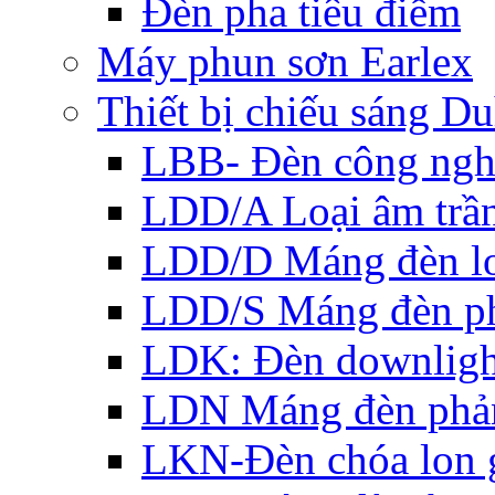
Đèn pha tiêu điểm
Máy phun sơn Earlex
Thiết bị chiếu sáng Du
LBB- Đèn công ngh
LDD/A Loại âm trầ
LDD/D Máng đèn lo
LDD/S Máng đèn ph
LDK: Đèn downlight
LDN Máng đèn phản
LKN-Đèn chóa lon g