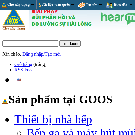
Chợ xây dựng
Vật liệu toàn quốc
Tin tức
Diễn đàn
Xin chào,
Đăng nhập/Tạo mới
Giỏ hàng
(trống)
RSS Feed
Sản phẩm tại GOOS
Thiết bị nhà bếp
Bếp ga và máy hút mù