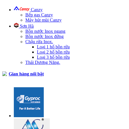
Canzy
Bếp gas Canzy
Máy hút mùi Canzy
Sơn Hà
Bồn nước Inox ngang
Bồn nước Inox đứng
Chậu rửa Inox.
Loại 1 hố bồn rửa
Loại 2 hố bồn rửa
Loại 3 hố bồn rửa
Thái Dương Năng.
Gian hàng nổi bật