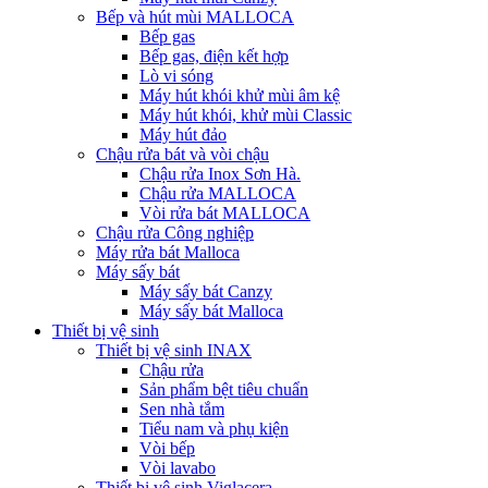
Bếp và hút mùi MALLOCA
Bếp gas
Bếp gas, điện kết hợp
Lò vi sóng
Máy hút khói khử mùi âm kệ
Máy hút khói, khử mùi Classic
Máy hút đảo
Chậu rửa bát và vòi chậu
Chậu rửa Inox Sơn Hà.
Chậu rửa MALLOCA
Vòi rửa bát MALLOCA
Chậu rửa Công nghiệp
Máy rửa bát Malloca
Máy sấy bát
Máy sấy bát Canzy
Máy sấy bát Malloca
Thiết bị vệ sinh
Thiết bị vệ sinh INAX
Chậu rửa
Sản phẩm bệt tiêu chuẩn
Sen nhà tắm
Tiểu nam và phụ kiện
Vòi bếp
Vòi lavabo
Thiết bị vệ sinh Viglacera