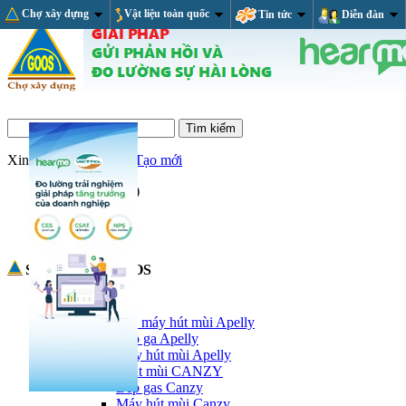
Chợ xây dựng
Vật liệu toàn quốc
Tin tức
Diễn đàn
Xin chào,
Đăng nhập/Tạo mới
Giỏ hàng
(trống)
RSS Feed
Sản phẩm tại GOOS
Thiết bị nhà bếp
Bếp ga và máy hút mùi Apelly
Bếp ga Apelly
Máy hút mùi Apelly
Bếp và hút mùi CANZY
Bếp gas Canzy
Máy hút mùi Canzy