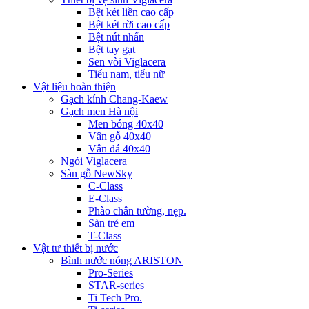
Bệt két liền cao cấp
Bệt két rời cao cấp
Bệt nút nhấn
Bệt tay gạt
Sen vòi Viglacera
Tiểu nam, tiểu nữ
Vật liệu hoàn thiện
Gạch kính Chang-Kaew
Gạch men Hà nội
Men bóng 40x40
Vân gỗ 40x40
Vân đá 40x40
Ngói Viglacera
Sàn gỗ NewSky
C-Class
E-Class
Phào chân tường, nẹp.
Sàn trẻ em
T-Class
Vật tư thiết bị nước
Bình nước nóng ARISTON
Pro-Series
STAR-series
Ti Tech Pro.