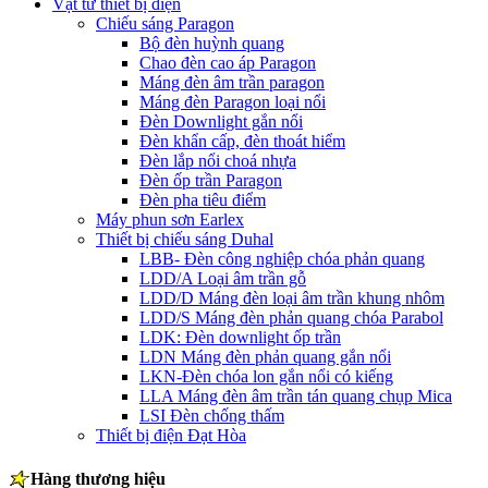
Vật tư thiết bị điện
Chiếu sáng Paragon
Bộ đèn huỳnh quang
Chao đèn cao áp Paragon
Máng đèn âm trần paragon
Máng đèn Paragon loại nổi
Đèn Downlight gắn nổi
Đèn khẩn cấp, đèn thoát hiểm
Đèn lắp nổi choá nhựa
Đèn ốp trần Paragon
Đèn pha tiêu điểm
Máy phun sơn Earlex
Thiết bị chiếu sáng Duhal
LBB- Đèn công nghiệp chóa phản quang
LDD/A Loại âm trần gỗ
LDD/D Máng đèn loại âm trần khung nhôm
LDD/S Máng đèn phản quang chóa Parabol
LDK: Đèn downlight ốp trần
LDN Máng đèn phản quang gắn nổi
LKN-Đèn chóa lon gắn nổi có kiếng
LLA Máng đèn âm trần tán quang chụp Mica
LSI Đèn chống thấm
Thiết bị điện Đạt Hòa
Hàng thương hiệu