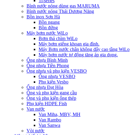
Ti-series
Bình nước nóng dùng gas MARUMA
Bình nước nóng Thái Dương Năng
Bồn inox Sơn Hà
Bồn ngang
Bồn đứng
Máy bơm nước WiLo
Bơm thả chìm WiLo
Máy bơm giếng khoan gia đình.
Máy Bơm nước chân không đẩy cao tầng WiLo
Máy bơm nước tự động tăng áp gia dụng.
Ống nhựa Bình Minh
Ống nhựa Tiền Phong
Ống nhựa và phụ kiện VESBO
Ống nhựa VESBO
Phụ kiện Vesbo
Ống nhựa Đạt Hòa
Ống và phụ kiện gang cầu
Ống và phụ kiện ống thép
Phụ kiện HDPE Fish
Van nước
Van Miha, MBV, MH
Van Rambo
Van Sanwa
Vòi nước