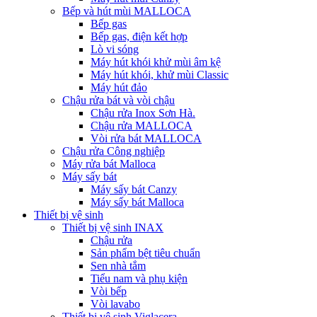
Bếp và hút mùi MALLOCA
Bếp gas
Bếp gas, điện kết hợp
Lò vi sóng
Máy hút khói khử mùi âm kệ
Máy hút khói, khử mùi Classic
Máy hút đảo
Chậu rửa bát và vòi chậu
Chậu rửa Inox Sơn Hà.
Chậu rửa MALLOCA
Vòi rửa bát MALLOCA
Chậu rửa Công nghiệp
Máy rửa bát Malloca
Máy sấy bát
Máy sấy bát Canzy
Máy sấy bát Malloca
Thiết bị vệ sinh
Thiết bị vệ sinh INAX
Chậu rửa
Sản phẩm bệt tiêu chuẩn
Sen nhà tắm
Tiểu nam và phụ kiện
Vòi bếp
Vòi lavabo
Thiết bị vệ sinh Viglacera