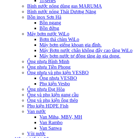
Ti-series
Bình nước nóng dùng gas MARUMA
Bình nước nóng Thái Dương Năng
Bồn inox Sơn Hà
Bồn ngang
Bồn đứng
Máy bơm nước WiLo
Bơm thả chìm WiLo
Máy bơm giếng khoan gia đình.
Máy Bơm nước chân không đẩy cao tầng WiLo
Máy bơm nước tự động tăng áp gia dụng.
Ống nhựa Bình Minh
Ống nhựa Tiền Phong
Ống nhựa và phụ kiện VESBO
Ống nhựa VESBO
Phụ kiện Vesbo
Ống nhựa Đạt Hòa
Ống và phụ kiện gang cầu
Ống và phụ kiện ống thép
Phụ kiện HDPE Fish
Van nước
Van Miha, MBV, MH
Van Rambo
Van Sanwa
Vòi nước