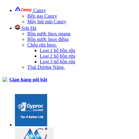
Canzy
Bếp gas Canzy
Máy hút mùi Canzy
Sơn Hà
Bồn nước Inox ngang
Bồn nước Inox đứng
Chậu rửa Inox.
Loại 1 hố bồn rửa
Loại 2 hố bồn rửa
Loại 3 hố bồn rửa
Thái Dương Năng.
Gian hàng nổi bật