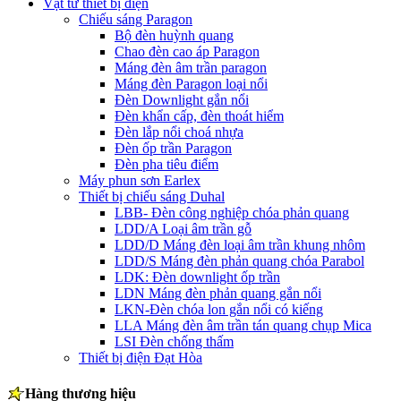
Vật tư thiết bị điện
Chiếu sáng Paragon
Bộ đèn huỳnh quang
Chao đèn cao áp Paragon
Máng đèn âm trần paragon
Máng đèn Paragon loại nổi
Đèn Downlight gắn nổi
Đèn khẩn cấp, đèn thoát hiểm
Đèn lắp nổi choá nhựa
Đèn ốp trần Paragon
Đèn pha tiêu điểm
Máy phun sơn Earlex
Thiết bị chiếu sáng Duhal
LBB- Đèn công nghiệp chóa phản quang
LDD/A Loại âm trần gỗ
LDD/D Máng đèn loại âm trần khung nhôm
LDD/S Máng đèn phản quang chóa Parabol
LDK: Đèn downlight ốp trần
LDN Máng đèn phản quang gắn nổi
LKN-Đèn chóa lon gắn nổi có kiếng
LLA Máng đèn âm trần tán quang chụp Mica
LSI Đèn chống thấm
Thiết bị điện Đạt Hòa
Hàng thương hiệu