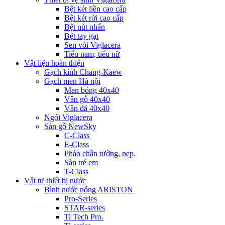
Bệt két liền cao cấp
Bệt két rời cao cấp
Bệt nút nhấn
Bệt tay gạt
Sen vòi Viglacera
Tiểu nam, tiểu nữ
Vật liệu hoàn thiện
Gạch kính Chang-Kaew
Gạch men Hà nội
Men bóng 40x40
Vân gỗ 40x40
Vân đá 40x40
Ngói Viglacera
Sàn gỗ NewSky
C-Class
E-Class
Phào chân tường, nẹp.
Sàn trẻ em
T-Class
Vật tư thiết bị nước
Bình nước nóng ARISTON
Pro-Series
STAR-series
Ti Tech Pro.