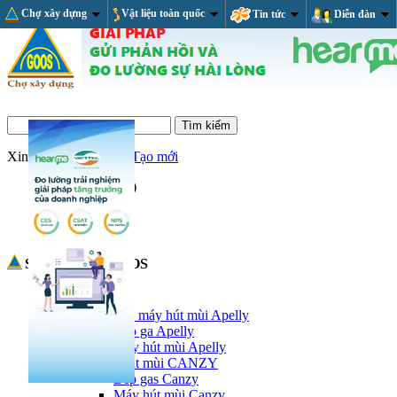
Chợ xây dựng
Vật liệu toàn quốc
Tin tức
Diễn đàn
Xin chào,
Đăng nhập/Tạo mới
Giỏ hàng
(trống)
RSS Feed
Sản phẩm tại GOOS
Thiết bị nhà bếp
Bếp ga và máy hút mùi Apelly
Bếp ga Apelly
Máy hút mùi Apelly
Bếp và hút mùi CANZY
Bếp gas Canzy
Máy hút mùi Canzy