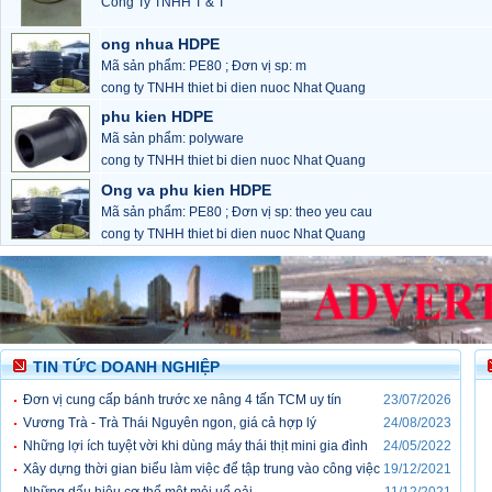
Công Ty TNHH T & T
ong nhua HDPE
Mã sản phẩm: PE80 ; Đơn vị sp: m
cong ty TNHH thiet bi dien nuoc Nhat Quang
phu kien HDPE
Mã sản phẩm: polyware
cong ty TNHH thiet bi dien nuoc Nhat Quang
Ong va phu kien HDPE
Mã sản phẩm: PE80 ; Đơn vị sp: theo yeu cau
cong ty TNHH thiet bi dien nuoc Nhat Quang
TIN TỨC DOANH NGHIỆP
Đơn vị cung cấp bánh trước xe nâng 4 tấn TCM uy tín
23/07/2026
Vương Trà - Trà Thái Nguyên ngon, giá cả hợp lý
24/08/2023
Những lợi ích tuyệt vời khi dùng máy thái thịt mini gia đình
24/05/2022
Xây dựng thời gian biểu làm việc để tập trung vào công việc
19/12/2021