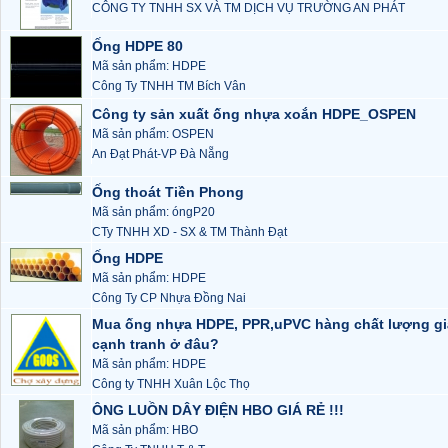
CÔNG TY TNHH SX VÀ TM DỊCH VỤ TRƯỜNG AN PHÁT
Ống HDPE 80
Mã sản phẩm: HDPE
Công Ty TNHH TM Bích Vân
Công ty sản xuất ống nhựa xoắn HDPE_OSPEN
Mã sản phẩm: OSPEN
An Đạt Phát-VP Đà Nẵng
Ống thoát Tiền Phong
Mã sản phẩm: óngP20
CTy TNHH XD - SX & TM Thành Đạt
Ống HDPE
Mã sản phẩm: HDPE
Công Ty CP Nhựa Đồng Nai
Mua ống nhựa HDPE, PPR,uPVC hàng chất lượng gi
cạnh tranh ở đâu?
Mã sản phẩm: HDPE
Công ty TNHH Xuân Lộc Thọ
ÔNG LUỒN DÂY ĐIỆN HBO GIÁ RẺ !!!
Mã sản phẩm: HBO