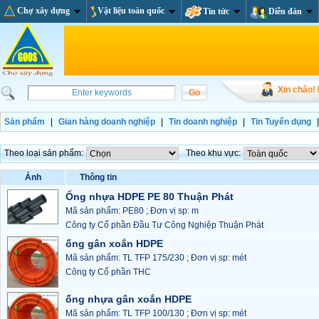
Chợ xây dựng
Vật liệu toàn quốc
Tin tức
Diễn đàn
Xin chào!
Sản phẩm
|
Gian hàng doanh nghiệp
|
Tin doanh nghiệp
|
Tin Tuyển dụng
Theo loại sản phẩm:
Theo khu vực:
Ảnh
Thông tin
Ống nhựa HDPE PE 80 Thuận Phát
Mã sản phẩm: PE80 ; Đơn vị sp: m
Công ty Cổ phần Đầu Tư Công Nghiệp Thuận Phát
ống gân xoắn HDPE
Mã sản phẩm: TL TFP 175/230 ; Đơn vị sp: mét
Công ty Cổ phần THC
ống nhựa gân xoắn HDPE
Mã sản phẩm: TL TFP 100/130 ; Đơn vị sp: mét