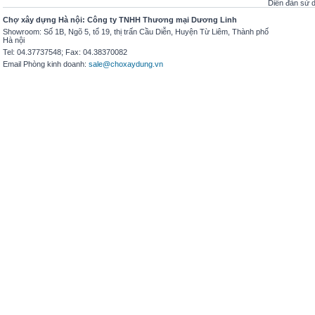
Diễn đàn sử
Chợ xây dựng Hà nội: Công ty TNHH Thương mại Dương Linh
Showroom: Số 1B, Ngõ 5, tổ 19, thị trấn Cầu Diễn, Huyện Từ Liêm, Thành phố
Hà nội
Tel: 04.37737548; Fax: 04.38370082
Email Phòng kinh doanh:
sale@choxaydung.vn