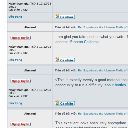
Ngày tham gia:
Thứ 3 19/12/23
20:22
Bài viết:
2732
Đầu trang
Ahmaed
Tiêu đề bài viết:
Re: Experience the Ultimate Thrills o
I am glad you take pride in what you write.
content.
Stanton California
Ngày tham gia:
Thứ 3 19/12/23
20:22
Bài viết:
2732
Đầu trang
Ahmaed
Tiêu đề bài viết:
Re: Experience the Ultimate Thrills o
vThis is exactly evenly a good material that
opportunity to run a difficulty.
about bottles
Ngày tham gia:
Thứ 3 19/12/23
20:22
Bài viết:
2732
Đầu trang
Ahmaed
Tiêu đề bài viết:
Re: Experience the Ultimate Thrills o
This excellent looks absolutely appropriate