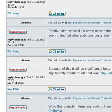
Ngày tham gia:
Thứ 3 19/12/23
20:22
Bài viết:
2732
Đầu trang
Ahmaed
Tiêu đề bài viết:
Re: Experience the Ultimate Thrills o
Positive site, where did u come up with the 
soon to find out what additional posts you i
Ngày tham gia:
Thứ 3 19/12/23
20:22
Bài viết:
2732
Đầu trang
Ahmaed
Tiêu đề bài viết:
Re: Experience the Ultimate Thrills o
Because of this it will be significantly bett
significantly greater guide that way.
play go
Ngày tham gia:
Thứ 3 19/12/23
20:22
Bài viết:
2732
Đầu trang
Ahmaed
Tiêu đề bài viết:
Re: Experience the Ultimate Thrills o
Wow, this is really interesting reading. I am 
California