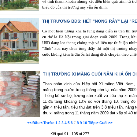
về tính thanh khoản nhưng xét diễn biến quá trình từ trư
biểu đồ của thị trường này vẫn ổn định.
THỊ TRƯỜNG BĐS: HẾT "NÓNG RẪY" LẠI "R
Có một hiện tượng khá lạ lùng đang diễn ra trên thị tr
cụ thể là Hà Nội trong giai đoạn cuối 2009. Trong khi
USD đang leo thang chóng mặt và liên tục thiết lập nh
"đỉnh" xưa nay chưa từng thấy thì một thị trường nhạ
cuộc không kém là địa ốc lại đang dịch chuyển theo chiề
THỊ TRƯỜNG XI MĂNG CUỐI NĂM KHÁ ỔN Đ
Theo nhận định của Hiệp hội Xi măng Việt Nam, t
măng trong nước trong tháng còn lại của năm 2009
Thống kê sơ bộ, lượng sản xuất và tiêu thụ xi măn
11 đã tăng khoảng 10% so với tháng 10, trong đó 
gần 4 triệu tấn, tiêu thụ đạt trên 3,8 triệu tấn, nâng
thụ xi măng trong 11 tháng năm 2009 đạt xấp xỉ 40 tri
<< Đầu
< Trước
1
2
3
4
5
6
7
8
9
10
Tiếp >
Cuối >>
Kết quả 91 - 105 of 277