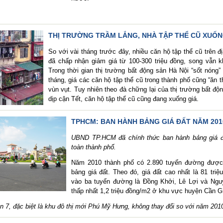
THỊ TRƯỜNG TRẦM LẮNG, NHÀ TẬP THỂ CŨ XUỐN
So với vài tháng trước đây, nhiều căn hộ tập thể cũ trên đ
đã chấp nhận giảm giá từ 100-300 triệu đồng, song vẫn k
Trong thời gian thị trường bất động sản Hà Nội “sốt nóng”
tháng, giá các căn hộ tập thể cũ trong thành phố cũng “ăn t
vùn vụt.
Tuy nhiên theo đà chững lại của thị trường bất độ
dịp cận Tết, căn hộ tập thể cũ cũng đang xuống giá.
TPHCM: BAN HÀNH BẢNG GIÁ ĐẤT NĂM 201
UBND TP.HCM đã chính thức ban hành bảng giá 
toàn thành phố.
Năm 2010 thành phố có 2.890 tuyến đường được 
bảng giá đất. Theo đó, giá đất cao nhất là 81 triệ
vào ba tuyến đường là Đồng Khởi, Lê Lợi và Ngu
thấp nhất 1,2 triệu đồng/m2 ở khu vực huyện Cần G
n 7, đặc biệt là khu đô thị mới Phú Mỹ Hưng, không thay đổi so với năm 201