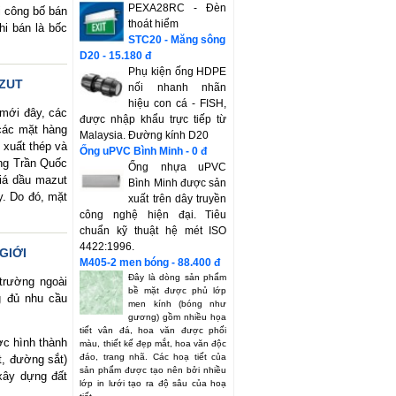
PEXA28RC - Đèn
i công bố bán
thoát hiểm
hi bán là bốc
STC20 - Măng sông
D20 - 15.180 đ
Phụ kiện ống HDPE
AZUT
nối nhanh nhãn
hiệu con cá - FISH,
 mới đây, các
được nhập khẩu trực tiếp từ
 các mặt hàng
Malaysia. Đường kính D20
 xuất thép và
Ống uPVC Bình Minh - 0 đ
ông Trần Quốc
Ống nhựa uPVC
giá dầu mazut
Bình Minh được sản
y. Do đó, mặt
xuất trên dây truyền
công nghệ hiện đại. Tiêu
chuẩn kỹ thuật hệ mét ISO
4422:1996.
GIỚI
M405-2 men bóng - 88.400 đ
Đây là dòng sản phẩm
trường ngoài
bề mặt được phủ lớp
g đủ nhu cầu
men kính (bóng như
gương) gồm nhiều họa
tiết vân đá, hoa văn được phối
ợc hình thành
màu, thiết kế đẹp mắt, hoa văn độc
đáo, trang nhã. Các hoạ tiết của
t, đường sắt)
sản phẩm được tạo nên bởi nhiều
xây dựng đất
lớp in lưới tạo ra độ sâu của hoạ