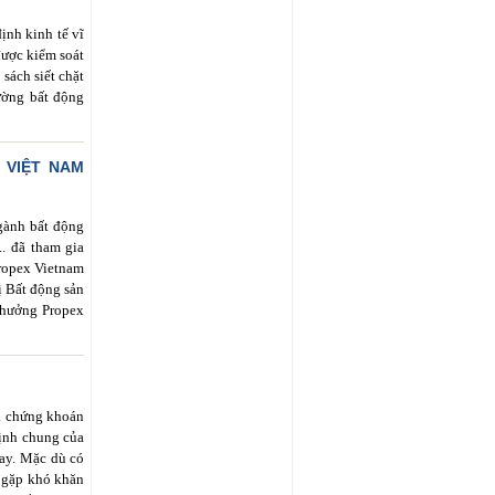
ịnh kinh tế vĩ
được kiểm soát
sách siết chặt
rường bất động
 VIỆT NAM
gành bất động
.. đã tham gia
ropex Vietnam
ị Bất động sản
thưởng Propex
à chứng khoán
định chung của
nay. Mặc dù có
ư gặp khó khăn