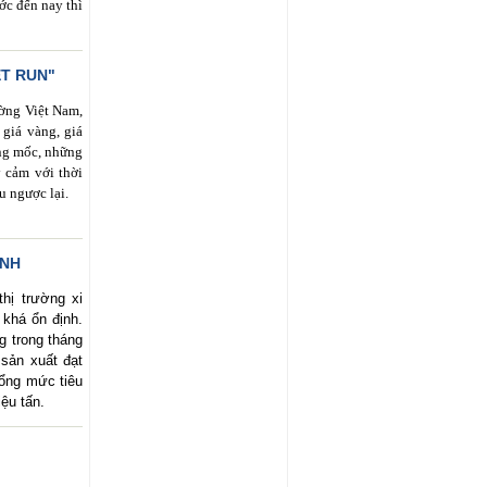
ớc đến nay thì
ÉT RUN"
ường Việt Nam,
 giá vàng, giá
ững mốc, những
y cảm với thời
u ngược lại.
ỊNH
hị trường xi
 khá ổn định.
g trong tháng
sản xuất đạt
 tổng mức tiêu
ệu tấn.