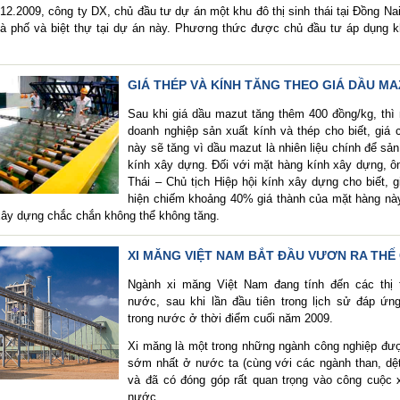
12.2009, công ty DX, chủ đầu tư dự án một khu đô thị sinh thái tại Đồng Na
à phố và biệt thự tại dự án này. Phương thức được chủ đầu tư áp dụng k
GIÁ THÉP VÀ KÍNH TĂNG THEO GIÁ DẦU M
Sau khi giá dầu mazut tăng thêm 400 đồng/kg, thì
doanh nghiệp sản xuất kính và thép cho biết, giá
này sẽ tăng vì dầu mazut là nhiên liệu chính để sản
kính xây dựng. Đối với mặt hàng kính xây dựng, 
Thái – Chủ tịch Hiệp hội kính xây dựng cho biết, 
hiện chiếm khoảng 40% giá thành của mặt hàng nà
xây dựng chắc chắn không thể không tăng.
XI MĂNG VIỆT NAM BẮT ĐẦU VƯƠN RA THẾ 
Ngành xi măng Việt Nam đang tính đến các thị 
nước, sau khi lần đầu tiên trong lịch sử đáp ứn
trong nước ở thời điểm cuối năm 2009.
Xi măng là một trong những ngành công nghiệp đư
sớm nhất ở nước ta (cùng với các ngành than, dệ
và đã có đóng góp rất quan trọng vào công cuộc 
nước.