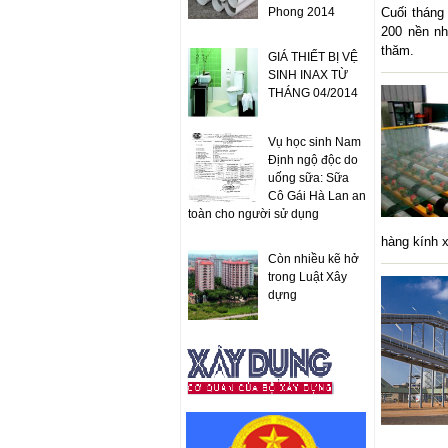
Phong 2014
Cuối tháng 
200 nền nh
thăm.
GIÁ THIẾT BỊ VỆ
SINH INAX TỪ
THÁNG 04/2014
Vụ học sinh Nam
Định ngộ độc do
uống sữa: Sữa
Cô Gái Hà Lan an
toàn cho người sử dụng
hàng kính 
Còn nhiều kẽ hở
trong Luật Xây
dựng