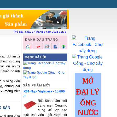
ên hệ
Chợ xây dựng
Vật liệu toàn quốc
Thứ sáu, ngày 07 tháng 8 năm 2026 18:01
ĐÁNH DẤU TRANG
 các dự án xi
MẠNG XÃ HỘI
 phương cùng
 các dự án xi
 triển ngành
nh hướng đến
SẢN PHẨM MỚI
g, chủng loại
 xi măng Việt
R01-Ngói Viglacera - 15.600
đ
R01-Sản phẩm ngói
tráng men Ceramic
G SẢN
dùng để lợp các
mái, các viên ngói được liêt
Xây dựng) vừa