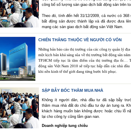
công bố số lượng sàn giao dịch bất động sản trên t
Theo đó, tính đến hết 31/12/2009, cả nước có 368 
bất động sản được thành lập và đã được đưa lên
mạng các sàn giao dịch bất động sản Việt Nam.
CHIẾN THẮNG THUỘC VỀ NGƯỜI CÓ VỐN
Những bản báo cáo thị trường của các công ty quản lý địa
một kịch bản khá sáng sủa về thị trường bất động sản năm
TP.HCM tiếp tục là tâm điểm của thị trường địa ốc… T
động sản Việt Nam 2010 sẽ tiếp tục hấp dẫn các nhà đầu
khi nền kinh tế thế giới đang từng bước hồi phục.
SẬP BẪY BỐC THĂM MUA NHÀ
Không ít người dân, nhà đầu tư đã sập bẫy trư
thăm mua nhà đất do chủ đầu tư dự án tung ra. Kh
khách hàng muốn bán không được hoặc chịu lỗ nặ
lại cho công ty cũng lắm gian nan.
Doanh nghiệp tung chiêu