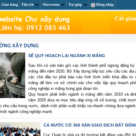
Gian hàng
Tiện ích
Showroom
Trợ giúp
Đăng nhập
About us
Li
ƯỜNG XÂY DỰNG
SẼ QUY HOẠCH LẠI NGÀNH XI MĂNG
Sau khi có văn bản gửi các tỉnh thành phố ngừng đăng ký
măng đến năm 2020, Bộ Xây dựng tiếp tục yêu cầu các địa
các chủ đầu tư phải báo cáo tình hình triển khai đầu tư
măng để làm cơ sở chính xác cho việc lập quy hoạch phát
công nghiệp xi măng trong giai đoạn tới.
Quy hoạch phát triển ngành xi măng đến năm 2010 và đị
năm 2020 đưa ra mục tiêu đáp ứng về số lượng, chất lượn
o nhu cầu trong nước, dành một phần xuất khẩu và nhanh chóng đưa ngành
một ngành công nghiệp mạnh.
CẢ NƯỚC CÓ 368 SÀN GIAO DỊCH BẤT ĐỘN
Cục Quản lý nhà và thị trường bất động sản (Bộ 