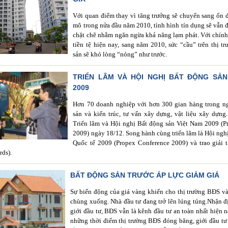
Với quan điểm thay vì tăng trưởng sẽ chuyển sang ổn đ
mô trong nửa đầu năm 2010, tình hình tín dụng sẽ vẫn 
chặt chẽ nhằm ngăn ngừa khả năng lạm phát. Với chính 
tiền tệ hiện nay, sang năm 2010, sức “cầu” trên thị t
sản sẽ khó lòng “nóng” như trước.
TRIỂN LÃM VÀ HỘI NGHỊ BẤT ĐỘNG SẢN
2009
Hơn 70 doanh nghiệp với hơn 300 gian hàng trong n
sản và kiến trúc, tư vấn xây dựng, vật liệu xây dựng.
Triển lãm và Hội nghị Bất động sản Việt Nam 2009 (P
2009) ngày 18/12. Song hành cùng triển lãm là Hội ngh
Quốc tế 2009 (Propex Conference 2009) và trao giải 
rds).
BẤT ĐỘNG SẢN TRƯỚC ÁP LỰC GIẢM GIÁ
Sự biến động của giá vàng khiến cho thị trường BĐS v
chùng xuống. Nhà đầu tư đang trở lên lúng túng.Nhận 
giới đầu tư, BĐS vẫn là kênh đầu tư an toàn nhất hiện 
những thời điểm thị trường BĐS đóng băng, giới đầu t