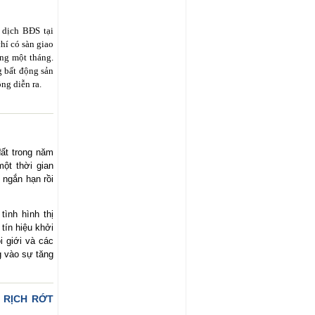
 dịch BĐS tại
hí có sàn giao
ng một tháng.
g bất động sản
ng diễn ra.
đất trong năm
ột thời gian
 ngắn hạn rồi
ình hình thị
ín hiệu khởi
i giới và các
g vào sự tăng
 RỊCH RỚT