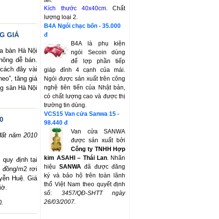
tiết.
Kích thước 40x40cm.
Chất
lượng loại 2.
B4A Ngói chạc bốn - 35.000
G GIÁ
đ
B4A là phụ kiện
ịa bàn Hà Nội
ngói Secoin dùng
hông dễ bán.
để lợp phần tiếp
 cách đây vài
giáp đỉnh 4 cạnh của mái.
heo”, tăng giá
Ngói được sản xuất trên công
ng sản Hà Nội
nghệ tiên tiến của Nhật bản,
có chất lượng cao và được thị
trường tin dùng.
VCS15 Van cửa Sanwa 15 -
0
98.440 đ
Van cửa SANWA
đất năm 2010
được sản xuất bởi
Công ty TNHH Hợp
kim ASAHI – Thái Lan
. Nhãn
quy định tại
hiệu
SANWA
đã được đăng
u đồng/m2 rơi
ký và bảo hộ trên toàn lãnh
yễn Huệ. Giá
thổ Việt Nam theo quyết định
iờ.
số:
3457/QĐ-SHTT
ngày
26/03/2007.
0.