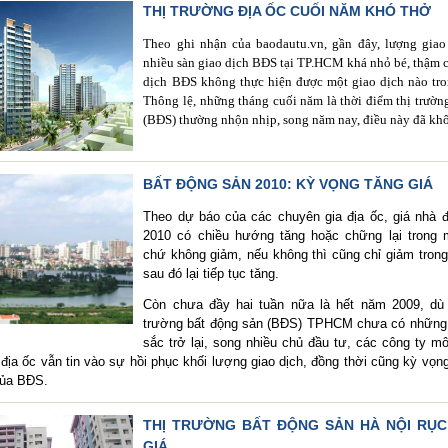
THỊ TRƯỜNG ĐỊA ỐC CUỐI NĂM KHÓ THỞ
Theo ghi nhận của baodautu.vn, gần đây, lượng giao
nhiều sàn giao dịch BĐS tại TP.HCM khá nhỏ bé, thậm c
dịch BĐS không thực hiện được một giao dịch nào tro
Thông lệ, những tháng cuối năm là thời điểm thị trườn
(BĐS) thường nhộn nhịp, song năm nay, điều này đã khô
BẤT ĐỘNG SẢN 2010: KỲ VỌNG TĂNG GIÁ
Theo dự báo của các chuyên gia địa ốc, giá nhà 
2010 có chiều hướng tăng hoặc chững lại trong m
chứ không giảm, nếu không thì cũng chỉ giảm trong
sau đó lại tiếp tục tăng.
Còn chưa đầy hai tuần nữa là hết năm 2009, dù t
trường bất động sản (BĐS) TPHCM chưa có những t
sắc trở lại, song nhiều chủ đầu tư, các công ty mô
địa ốc vẫn tin vào sự hồi phục khối lượng giao dịch, đồng thời cũng kỳ vọn
 của BĐS.
THỊ TRƯỜNG BẤT ĐỘNG SẢN HÀ NỘI RỤC
GIÁ