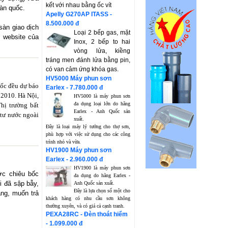
kết với nhau bằng ốc vít
oàn quốc.
Apelly G270AP ITASS -
8.500.000 đ
sàn giao dịch
Loại 2 bếp gas, mặt
 website của
Inox, 2 bếp to hai
vòng lửa, kiềng
tráng men đánh lửa bằng pin,
có van cảm ứng khóa gas.
HV5000 Máy phun sơn
 ốc đều dự báo
Earlex - 7.780.000 đ
 2010. Hà Nội,
HV5000 là máy phun sơn
đa dụng loại lớn do hãng
hị trường bất
Earlex - Anh Quốc sản
 tư nước ngoài
xuất.
Đây là loại máy lý tưởng cho thợ sơn,
phù hợp với việc sử dụng cho các công
trình nhỏ và vừa.
HV1900 Máy phun sơn
Earlex - 2.960.000 đ
HV1900 là máy phun sơn
ớc chiêu bốc
đa dụng do hãng Earlex -
i đã sập bẫy,
Anh Quốc sản xuất.
Đây là lựa chọn số một cho
ng, muốn trả
khách hàng có nhu cầu sơn không
thường xuyên, và có giá cả cạnh tranh.
PEXA28RC - Đèn thoát hiểm
- 1.099.000 đ