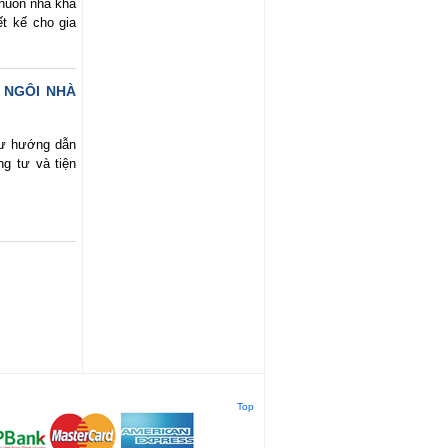
khuôn nhà khá
t kế cho gia
 NGÔI NHÀ
hư hướng dẫn
ng tư và tiện
Top