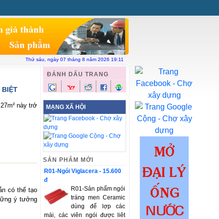
ên hệ
Chợ xây dựng
Vật liệu toàn quốc
Thứ sáu, ngày 07 tháng 8 năm 2026 19:11
ĐÁNH DẤU TRANG
 BIỆT
 27m² này trở
MẠNG XÃ HỘI
SẢN PHẨM MỚI
R01-Ngói Viglacera - 15.600
đ
R01-Sản phẩm ngói
ẫn có thể tạo
tráng men Ceramic
hững ý tưởng
dùng để lợp các
mái, các viên ngói được liêt