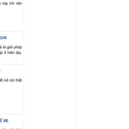
 này trở nên
GHI
 là giải pháp
p 4 hiện đại,
C
t kế nội thất
Ể XE