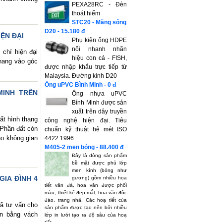
PEXA28RC - Đèn
thoát hiểm
STC20 - Măng sông
D20 - 15.180 đ
IỆN ĐẠI
Phụ kiện ống HDPE
nối nhanh nhãn
 chí hiện đại
hiệu con cá - FISH,
hang vào góc
được nhập khẩu trực tiếp từ
Malaysia. Đường kính D20
Ống uPVC Bình Minh - 0 đ
MINH TRÊN
Ống nhựa uPVC
Bình Minh được sản
xuất trên dây truyền
ất hình thang
công nghệ hiện đại. Tiêu
 Phần đất còn
chuẩn kỹ thuật hệ mét ISO
ho không gian
4422:1996.
M405-2 men bóng - 88.400 đ
Đây là dòng sản phẩm
bề mặt được phủ lớp
men kính (bóng như
GIA ĐÌNH 4
gương) gồm nhiều họa
tiết vân đá, hoa văn được phối
màu, thiết kế đẹp mắt, hoa văn độc
đáo, trang nhã. Các hoạ tiết của
ã tư vấn cho
sản phẩm được tạo nên bởi nhiều
an bằng vách
lớp in lưới tạo ra độ sâu của hoạ