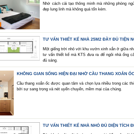
Nhờ cách cải tạo thông minh mà những phòng ngủ
đẹp lung linh mà không quá tốn kém.
TƯ VẤN THIẾT KẾ NHÀ 25M2 ĐẦY ĐỦ TIỆN N
Một giếng trời nhỏ với khu vườn xinh xắn ở giữa nhà
tư vấn thiết kế mà KTS đưa ra để ngôi nhà ống cấ
đủ sáng.
KHÔNG GIAN SỐNG HIỆN ĐẠI NHỜ CẦU THANG XOẮN Ố
Cầu thang xoắn ốc được quan tâm và chọn lựa nhiều trong các thiế
bởi sự sang trọng và nét uyển chuyển, mềm mại của chúng.
TƯ VẤN THIẾT KẾ NHÀ NHỎ ĐỦ DIỆN TÍCH Đ