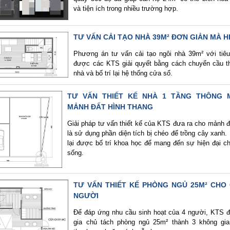
và tiện ích trong nhiều trường hợp.
TƯ VẤN CẢI TẠO NHÀ 39M² ĐƠN GIẢN MÀ H
Phương án tư vấn cải tạo ngôi nhà 39m² với tiêu
được các KTS giải quyết bằng cách chuyển cầu t
nhà và bố trí lại hệ thống cửa sổ.
TƯ VẤN THIẾT KẾ NHÀ 1 TẦNG THÔNG 
MẢNH ĐẤT HÌNH THANG
Giải pháp tư vấn thiết kế của KTS đưa ra cho mảnh đ
là sử dụng phần diện tích bị chéo để trồng cây xanh.
lại được bố trí khoa học để mang đến sự hiện đại c
sống.
TƯ VẤN THIẾT KẾ PHÒNG NGỦ 25M² CHO 
NGƯỜI
Để đáp ứng nhu cầu sinh hoạt của 4 người, KTS đ
gia chủ tách phòng ngủ 25m² thành 3 không gi