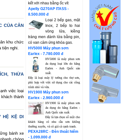
kết với nhau bằng ốc vít
Apelly G270AP ITASS -
8.500.000 đ
Loại 2 bếp gas, mặt
C CỦA CĂN
Inox, 2 bếp to hai
vòng lửa, kiềng
tráng men đánh lửa bằng pin,
hân khu chức
có van cảm ứng khóa gas.
 tiện nghi.
HV5000 Máy phun sơn
Earlex - 7.780.000 đ
HV5000 là máy phun sơn
đa dụng loại lớn do hãng
Earlex - Anh Quốc sản
xuất.
ÍCH, THỪA
Đây là loại máy lý tưởng cho thợ sơn,
phù hợp với việc sử dụng cho các công
trình nhỏ và vừa.
ạnh việc loại
HV1900 Máy phun sơn
 khách thành
Earlex - 2.960.000 đ
HV1900 là máy phun sơn
đa dụng do hãng Earlex -
Anh Quốc sản xuất.
 HỆ KỆ DI
Đây là lựa chọn số một cho
khách hàng có nhu cầu sơn không
thường xuyên, và có giá cả cạnh tranh.
PEXA28RC - Đèn thoát hiểm
hững bánh xe
- 1.099.000 đ
 nhanh chóng