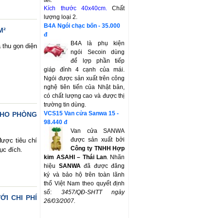
tiết.
Kích thước 40x40cm.
Chất
lượng loại 2.
B4A Ngói chạc bốn - 35.000
M²
đ
B4A là phụ kiện
 thu gọn diện
ngói Secoin dùng
để lợp phần tiếp
giáp đỉnh 4 cạnh của mái.
Ngói được sản xuất trên công
nghệ tiên tiến của Nhật bản,
có chất lượng cao và được thị
trường tin dùng.
VCS15 Van cửa Sanwa 15 -
CHO PHÒNG
98.440 đ
Van cửa SANWA
được sản xuất bởi
được tiêu chí
Công ty TNHH Hợp
ục đích.
kim ASAHI – Thái Lan
. Nhãn
hiệu
SANWA
đã được đăng
ký và bảo hộ trên toàn lãnh
thổ Việt Nam theo quyết định
số:
3457/QĐ-SHTT
ngày
I CHI PHÍ
26/03/2007.