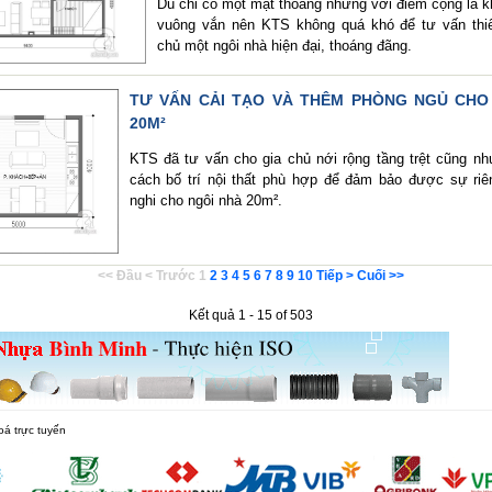
Dù chỉ có một mặt thoáng nhưng với điểm cộng là 
vuông vắn nên KTS không quá khó để tư vấn thiế
chủ một ngôi nhà hiện đại, thoáng đãng.
TƯ VẤN CẢI TẠO VÀ THÊM PHÒNG NGỦ CHO
20M²
KTS đã tư vấn cho gia chủ nới rộng tầng trệt cũng n
cách bố trí nội thất phù hợp để đảm bảo được sự riê
nghi cho ngôi nhà 20m².
<< Đầu
< Trước
1
2
3
4
5
6
7
8
9
10
Tiếp >
Cuối >>
Kết quả 1 - 15 of 503
oá trực tuyến