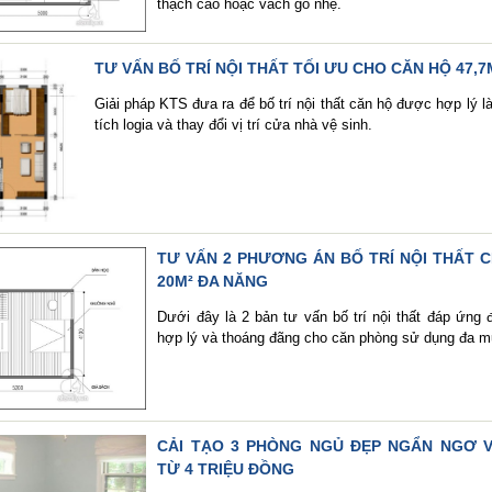
thạch cao hoặc vách gỗ nhẹ.
TƯ VẤN BỐ TRÍ NỘI THẤT TỐI ƯU CHO CĂN HỘ 47,7
Giải pháp KTS đưa ra để bố trí nội thất căn hộ được hợp lý là
tích logia và thay đổi vị trí cửa nhà vệ sinh.
TƯ VẤN 2 PHƯƠNG ÁN BỐ TRÍ NỘI THẤT 
20M² ĐA NĂNG
Dưới đây là 2 bản tư vấn bố trí nội thất đáp ứng 
hợp lý và thoáng đãng cho căn phòng sử dụng đa m
CẢI TẠO 3 PHÒNG NGỦ ĐẸP NGẨN NGƠ VỚ
TỪ 4 TRIỆU ĐỒNG