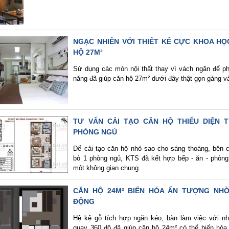
NGẠC NHIÊN VỚI THIẾT KẾ CỰC KHOA HỌ
HỘ 27M²
Sử dụng các món nội thất thay vì vách ngăn để p
năng đã giúp căn hộ 27m² dưới đây thật gọn gàng và
TƯ VẤN CẢI TẠO CĂN HỘ THIẾU DIỆN T
PHÒNG NGỦ
Để cải tạo căn hộ nhỏ sao cho sáng thoáng, bên c
bỏ 1 phòng ngủ, KTS đã kết hợp bếp - ăn - phòng
một không gian chung.
CĂN HỘ 24M² BIẾN HÓA ẤN TƯỢNG NHỜ
ĐỘNG
Hệ kệ gỗ tích hợp ngăn kéo, bàn làm việc với n
quay 360 độ đã giúp căn hộ 24m² có thể biến hóa