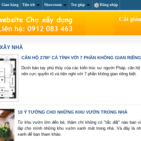
Gian hàng
Tiện ích
Showroom
Trợ giúp
Đăng nhập
About us
Li
 XÂY NHÀ
CĂN HỘ 27M² CÁ TÍNH VỚI 7 PHẦN KHÔNG GIAN RIÊNG
Dưới bàn tay phù thủy của các kiến trúc sư người Pháp, căn hộ
nên cực quyến rũ và tiện nghi với 7 phần không gian riêng biệt.
10 Ý TƯỞNG CHO NHỮNG KHU VƯỜN TRONG NHÀ
Từ khu vườn lớn đến bé, thậm chí không có "tấc đất" nào bạn v
lập cho mình những khu vườn xanh mát trong nhà. Và đây là n
xanh để bạn tham khảo.