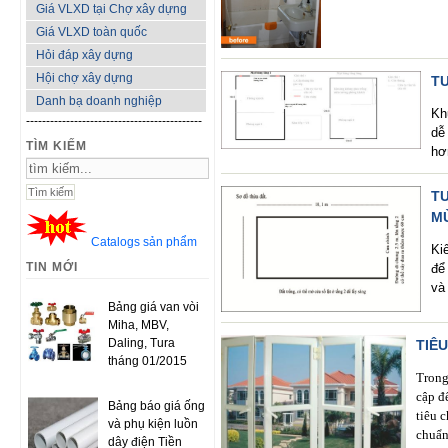
Giá VLXD tại Chợ xây dựng
Giá VLXD toàn quốc
Hỏi đáp xây dựng
Hội chợ xây dựng
T
Danh bạ doanh nghiệp
Kh
--------------------------------------------
dễ
TÌM KIẾM
hơ
TƯ
M
Catalogs sản phẩm
Ki
TIN MỚI
để
và
Bảng giá van vòi
Miha, MBV,
Daling, Tura
TIÊ
tháng 01/2015
Trong
cập đ
Bảng báo giá ống
tiêu 
và phụ kiện luồn
chuẩn
dây điện Tiền