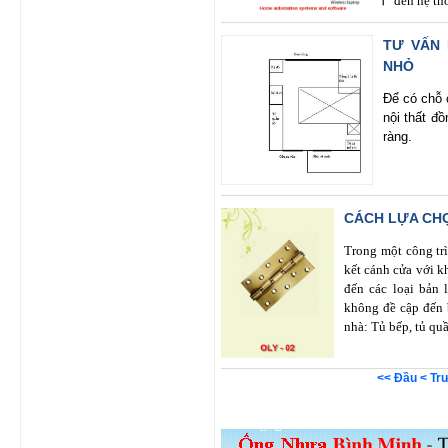
đến hệ th
TƯ VẤN 
NHỎ
Để có chỗ 
nội thất đ
ràng.
CÁCH LỰA CHỌ
Trong một công tr
kết cánh cửa với kh
đến các loại bản 
không đề cập đến 
nhà: Tủ bếp, tủ quầ
<< Đầu
< Tr