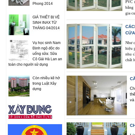
PVC (
Phong 2014
bằng 
gia c
GIÁ THIẾT BỊ VỆ
SINH INAX TỪ
CÁC
THÁNG 04/2014
CỬA
Như c
Vụ học sinh Nam
Định ngộ độc do
hiệu 
uống sữa: Sữa
nhu c
Cô Gái Hà Lan an
chất 
toàn cho người sử dụng
Còn nhiều kẽ hở
C
trong Luật Xây
Ch
dựng
th
và
C