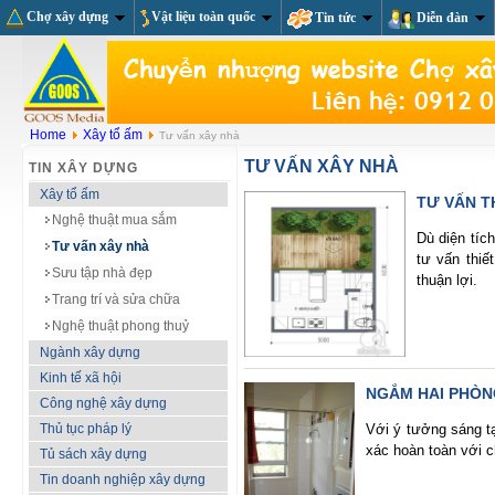
Chợ xây dựng
Vật liệu toàn quốc
Tin tức
Diễn đàn
Home
Xây tổ ấm
Tư vấn xây nhà
TƯ VẤN XÂY NHÀ
TIN XÂY DỰNG
Xây tổ ấm
TƯ VẤN T
Nghệ thuật mua sắm
Dù diện tíc
Tư vấn xây nhà
tư vấn thiế
Sưu tập nhà đẹp
thuận lợi.
Trang trí và sửa chữa
Nghệ thuật phong thuỷ
Ngành xây dựng
Kinh tế xã hội
NGẮM HAI PHÒN
Công nghệ xây dựng
Thủ tục pháp lý
Với ý tưởng sáng t
xác hoàn toàn với ch
Tủ sách xây dựng
Tin doanh nghiệp xây dựng