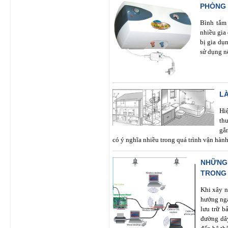
PHÒNG 
Bình tắm 
nhiều gia
bị gia dụ
sử dụng nế
L
Hi
th
gắ
có ý nghĩa nhiều trong quá trình vận hành
NHỮNG 
TRONG 
Khi xây n
hướng nga
lưu trữ b
đường dâ