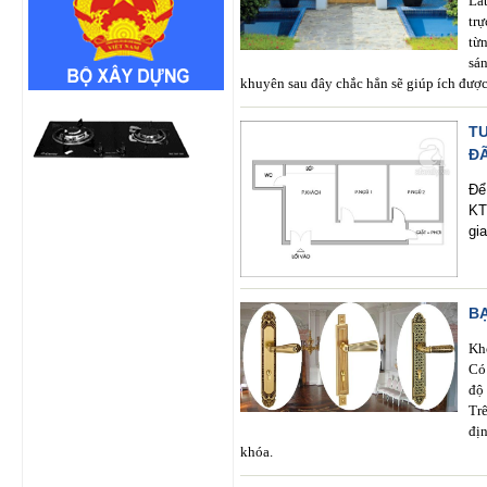
Lá
tr
từ
sá
khuyên sau đây chắc hẳn sẽ giúp ích được 
T
Đ
Để
KT
gi
B
Kh
Có
độ
Tr
đị
khóa.