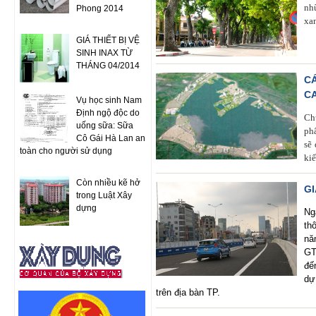
nh
Phong 2014
xa
GIÁ THIẾT BỊ VỆ
SINH INAX TỪ
THÁNG 04/2014
C
CA
Vụ học sinh Nam
Định ngộ độc do
Ch
uống sữa: Sữa
ph
Cô Gái Hà Lan an
sẽ
toàn cho người sử dụng
kiể
Còn nhiều kẽ hở
GI
trong Luật Xây
dựng
Ng
th
nă
GT
đế
dự
trên địa bàn TP.