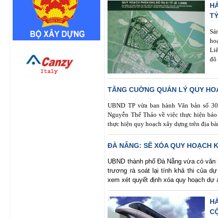
H
TỶ
Sá
ho
Li
đô 
TĂNG CUỜNG QUẢN LÝ QUY HOẠ
UBND TP vừa ban hành Văn bản số 3
Nguyễn Thế Thảo về việc thực hiện báo
thực hiện quy hoạch xây dựng trên địa bà
ĐÀ NẴNG: SẼ XÓA QUY HOẠCH K
UBND thành phố Đà Nẵng vừa có văn b
trương rà soát lại tính khả thi của 
xem xét quyết định xóa quy hoạch dự 
H
C