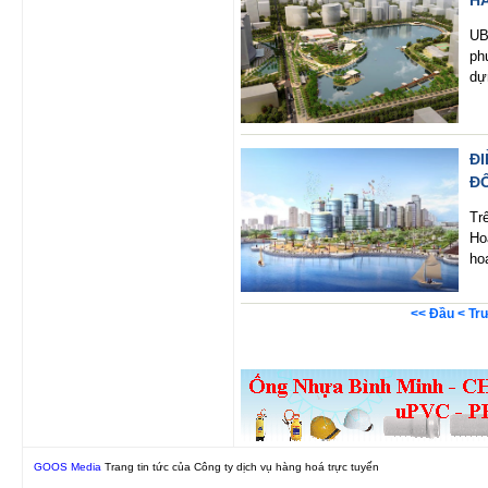
HÀ
UB
ph
dự
Đ
ĐÔ
Tr
Ho
ho
<< Đầu
< Tr
GOOS Media
Trang tin tức của Công ty dịch vụ hàng hoá trực tuyến