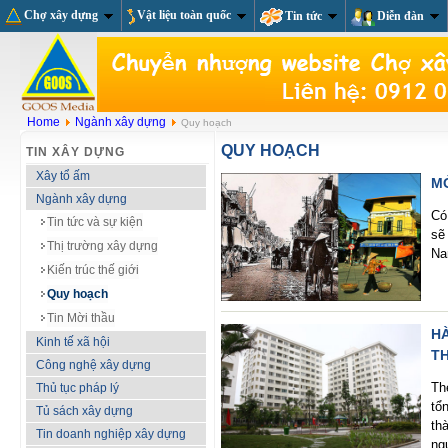
Chợ xây dựng
Vật liệu toàn quốc
Tin tức
Diễn đàn
Home
Ngành xây dựng
Quy hoạch
QUY HOẠCH
TIN XÂY DỰNG
Xây tổ ấm
M
Ngành xây dựng
Có
Tin tức và sự kiện
sẽ
Thị trường xây dựng
Na
Kiến trúc thế giới
Quy hoạch
Tin Mời thầu
H
Kinh tế xã hội
T
Công nghệ xây dựng
Th
Thủ tục pháp lý
tổ
Tủ sách xây dựng
th
Tin doanh nghiệp xây dựng
ng