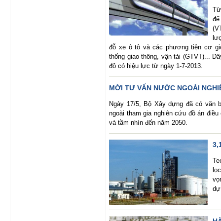
Từ
để
(V
lư
đỗ xe ô tô và các phương tiện cơ gi
thống giao thông, vận tải (GTVT)... 
đô có hiệu lực từ ngày 1-7-2013.
MỜI TƯ VẤN NƯỚC NGOÀI NGHI
Ngày 17/5, Bộ Xây dựng đã có văn b
ngoài tham gia nghiên cứu đồ án điề
và tầm nhìn đến năm 2050.
3,
Te
lọ
vọ
dự