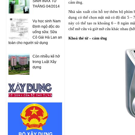
SINH INAX TỪ
cảm ứng.
THÁNG 04/2014
Nhà sản xuất còn hỗ trợ thêm bộ phím 
dụng có thể chọn mật mã có độ dài 5 – 7
Vụ học sinh Nam
này có thể tạo ra khoảng 6 – 8 ngàn mậ
Định ngộ độc do
chế mở cửa và giờ mở cửa khác nhau (hết
uống sữa: Sữa
Cô Gái Hà Lan an
Khoá thẻ từ – cảm ứng
toàn cho người sử dụng
Còn nhiều kẽ hở
trong Luật Xây
dựng