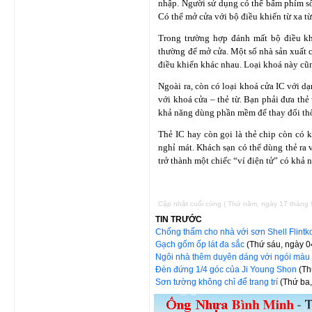
nhập. Người sử dụng có thể bấm phím số 
Có thể mở cửa với bộ điều khiển từ xa t
Trong trường hợp đánh mất bộ điều kh
thường để mở cửa. Một số nhà sản xuất c
điều khiển khác nhau. Loại khoá này cũn
Ngoài ra, còn có loại khoá cửa IC với d
với khoá cửa – thẻ từ. Bạn phải đưa thẻ
khả năng dùng phần mềm để thay đổi thô
Thẻ IC hay còn gọi là thẻ chip còn có 
nghỉ mát. Khách sạn có thể dùng thẻ ra 
trở thành một chiếc “ví điện tử” có khả 
Cập nhật cuối cùng ( Thứ năm, ngày 17 tháng
TIN TRƯỚC
Chống thấm cho nhà với sơn Shell Flintk
Gạch gốm ốp lát đa sắc
(Thứ sáu, ngày 0
Ngôi nhà thêm duyên dáng với ngói mà
Đèn đứng 1/4 góc của Ji Young Shon
(Th
Sơn tường không chỉ để trang trí
(Thứ ba