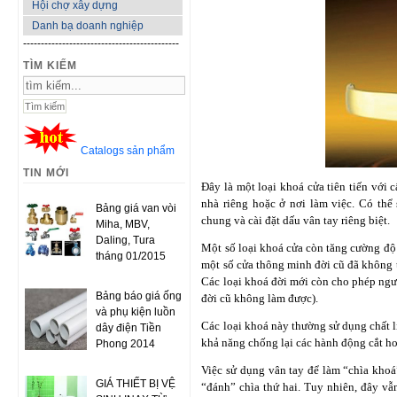
Hội chợ xây dựng
Danh bạ doanh nghiệp
--------------------------------------------
TÌM KIẾM
Catalogs sản phẩm
TIN MỚI
Đây là một loại khoá cửa tiên tiến với 
nhà riêng hoặc ở nơi làm việc. Có th
Bảng giá van vòi
chung và cài đặt dấu vân tay riêng biệt.
Miha, MBV,
Daling, Tura
Một số loại khoá cửa còn tăng cường độ 
tháng 01/2015
một số cửa thông minh đời cũ đã không t
Các loại khoá đời mới còn cho phép ngườ
Bảng báo giá ống
đời cũ không làm được).
và phụ kiện luồn
Các loại khoá này thường sử dụng chất 
dây điện Tiền
khả năng chống lại các hành động cắt h
Phong 2014
Việc sử dụng vân tay để làm “chìa khoá”
GIÁ THIẾT BỊ VỆ
“đánh” chìa thứ hai. Tuy nhiên, đây vẫ