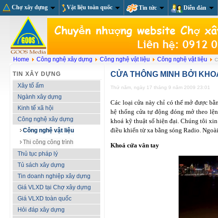
Chợ xây dựng
Vật liệu toàn quốc
Tin tức
Diễn đàn
Home
Công nghệ xây dựng
Công nghệ vật liệu
Công nghệ vật liệu
C
CỬA THÔNG MINH BỞI KHO
TIN XÂY DỰNG
Xây tổ ấm
Thứ năm, ngày 17 tháng 9 năm 2009 23:01
Ngành xây dựng
Các loại cửa này chỉ có thể mở được bằ
Kinh tế xã hội
hệ thống cửa tự động đóng mở theo lện
Công nghệ xây dựng
khoá kỹ thuật số hiện đại. Chúng tôi xin
điều khiển từ xa bằng sóng Radio. Ngoài 
Công nghệ vật liệu
Thi công công trình
Khoá cửa vân tay
Thủ tục pháp lý
Tủ sách xây dựng
Tin doanh nghiệp xây dựng
Giá VLXD tại Chợ xây dựng
Giá VLXD toàn quốc
Hỏi đáp xây dựng