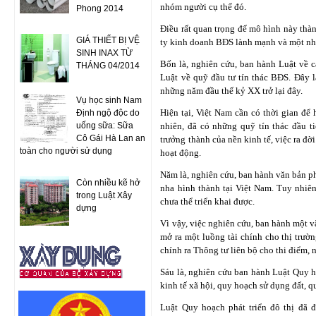
nhóm người cụ thể đó.
Phong 2014
Điều rất quan trọng để mô hình này thà
GIÁ THIẾT BỊ VỆ
ty kinh doanh BĐS lành mạnh và một nhóm
SINH INAX TỪ
Bốn là, nghiên cứu, ban hành Luật về c
THÁNG 04/2014
Luật về quỹ đầu tư tín thác BĐS. Đây l
những năm đầu thế kỷ XX trở lại đây.
Vụ học sinh Nam
Hiện tại, Việt Nam cần có thời gian để
Định ngộ độc do
uống sữa: Sữa
nhiên, đã có những quỹ tín thác đầu t
Cô Gái Hà Lan an
trưởng thành của nền kinh tế, việc ra đờ
toàn cho người sử dụng
hoạt động.
Năm là, nghiên cứu, ban hành văn bản ph
Còn nhiều kẽ hở
nha hình thành tại Việt Nam. Tuy nhiê
trong Luật Xây
chưa thể triển khai được.
dựng
Vì vậy, việc nghiên cứu, ban hành một 
mở ra một luồng tài chính cho thị trườ
chính ra Thông tư liên bộ cho thi điểm, 
Sáu là, nghiên cứu ban hành Luật Quy h
kinh tế xã hội, quy hoạch sử dụng đất, q
Luật Quy hoạch phát triển đô thị đã