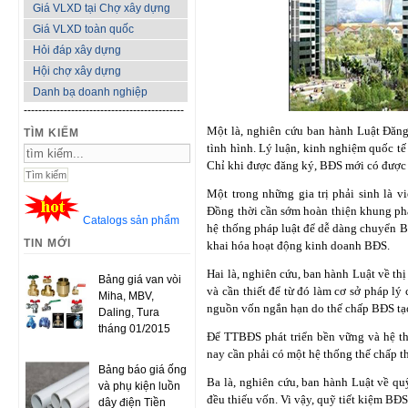
Giá VLXD tại Chợ xây dựng
Giá VLXD toàn quốc
Hỏi đáp xây dựng
Hội chợ xây dựng
Danh bạ doanh nghiệp
--------------------------------------------
Một là, nghiên cứu ban hành Luật Đăng
TÌM KIẾM
tình hình. Lý luận, kinh nghiệm quốc tế
Chỉ khi được đăng ký, BĐS mới có được n
Một trong những gia trị phải sinh là v
Đồng thời cần sớm hoàn thiện khung ph
Catalogs sản phẩm
hệ thống pháp luật để dễ dàng chuyển B
TIN MỚI
khai hóa hoạt động kinh doanh BĐS.
Hai là, nghiên cứu, ban hành Luật về th
Bảng giá van vòi
và cần thiết để từ đó làm cơ sở pháp lý
Miha, MBV,
nguồn vốn ngắn hạn do thế chấp BĐS tạo
Daling, Tura
tháng 01/2015
Để TTBĐS phát triển bền vững và hệ th
nay cần phải có một hệ thống thế chấp t
Bảng báo giá ống
Ba là, nghiên cứu, ban hành Luật về q
và phụ kiện luồn
đều thiếu vốn. Vi vậy, quỹ tiết kiệm BĐ
dây điện Tiền