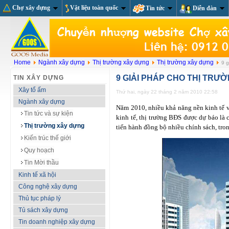
Chợ xây dựng
Vật liệu toàn quốc
Tin tức
Diễn đàn
Home
Ngành xây dựng
Thị trường xây dựng
Thị trường xây dựng
9 g
9 GIẢI PHÁP CHO THỊ TRƯ
TIN XÂY DỰNG
Xây tổ ấm
Thứ hai, ngày 22 tháng 2 năm 2010 22:58
Ngành xây dựng
Năm 2010, nhiều khả năng nền kinh tế vư
Tin tức và sự kiện
kinh tế, thị trường BĐS được dự báo là 
Thị trường xây dựng
tiến hành đồng bộ nhiều chính sách, tron
Kiến trúc thế giới
Quy hoạch
Tin Mời thầu
Kinh tế xã hội
Công nghệ xây dựng
Thủ tục pháp lý
Tủ sách xây dựng
Tin doanh nghiệp xây dựng