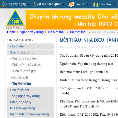
Chợ xây dựng
Vật liệu toàn quốc
Tin tức
Diễn đàn
Home
Ngành xây dựng
Tin Mời thầu
Tin mời thầu
Mời thầu: Nhà điều hà
MỜI THẦU: NHÀ ĐIỀU HÀNH
TIN XÂY DỰNG
Xây tổ ấm
Thứ ba, ngày 02 tháng 3 năm 2010 16:37
Ngành xây dựng
Thuộc dự án: Đầu tư xây dựng năm 2010
Tin tức và sự kiện
Nguồn vốn: Vay tín dụng thương mại
Thị trường xây dựng
Kiến trúc thế giới
Bên mời thầu: Điện lực Thanh Trì
Quy hoạch
Hình thức đấu thầu: Rộng rãi trong nước
Tin Mời thầu
Thời gian bán HSMT: từ 08 giờ 00 ng
Kinh tế xã hội
chính)
Công nghệ xây dựng
Địa điểm: Phòng Kế hoạch Vật tư- Điện 
Thủ tục pháp lý
huyện Thanh Trì, TP. Hà Nội
Tủ sách xây dựng
Tin doanh nghiệp xây dựng
Điện thoại: (042) 2100192; Fax: (043) 