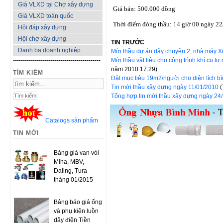
Giá VLXD tại Chợ xây dựng
Giá bán: 500.000 đồng
Giá VLXD toàn quốc
Thời điểm đóng thầu: 14 giờ 00 ngày 2
Hỏi đáp xây dựng
Hội chợ xây dựng
TIN TRƯỚC
Danh bạ doanh nghiệp
Mời thầu dự án dây chuyền 2, nhà máy 
--------------------------------------------
Mời thầu vật liệu cho công trình khí cụ
năm 2010 17:29)
TÌM KIẾM
Đặt mục tiêu 19m2/người cho diện tích 
Tin mời thầu xây dựng ngày 11/01/2010
Tổng hợp tin mời thầu xây dựng ngày 2
Catalogs sản phẩm
TIN MỚI
Bảng giá van vòi
Miha, MBV,
Daling, Tura
tháng 01/2015
Bảng báo giá ống
và phụ kiện luồn
dây điện Tiền