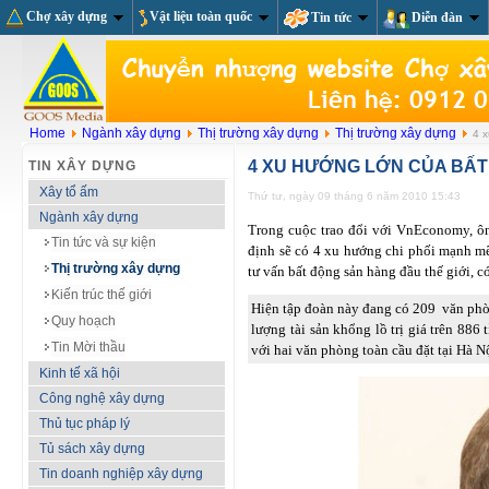
Chợ xây dựng
Vật liệu toàn quốc
Tin tức
Diễn đàn
Home
Ngành xây dựng
Thị trường xây dựng
Thị trường xây dựng
4 x
4 XU HƯỚNG LỚN CỦA BẤT
TIN XÂY DỰNG
Xây tổ ấm
Thứ tư, ngày 09 tháng 6 năm 2010 15:43
Ngành xây dựng
Trong cuộc trao đổi với VnEconomy, ôn
Tin tức và sự kiện
định sẽ có 4 xu hướng chi phối mạnh mẽ
Thị trường xây dựng
tư vấn bất động sản hàng đầu thế giới, c
Kiến trúc thế giới
Hiện tập đoàn này đang có 209 văn phòn
Quy hoạch
lượng tài sản khổng lồ trị giá trên 886
Tin Mời thầu
với hai văn phòng toàn cầu đặt tại Hà
Kinh tế xã hội
Công nghệ xây dựng
Thủ tục pháp lý
Tủ sách xây dựng
Tin doanh nghiệp xây dựng