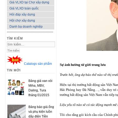
Giá VLXD tại Chợ xây dựng
Giá VLXD toàn quốc
Hỏi đáp xây dựng
Hội chợ xây dựng
Danh bạ doanh nghiệp
--------------------------------------------
TÌM KIẾM
Catalogs sản phẩm
Sự ảnh hưởng từ giới trung lưu
TIN MỚI
Trước hết, ông dự báo thế nào về thị tr
Bảng giá van vòi
Hiện tại thị trường bất động sản Việt N
Miha, MBV,
Hải Phòng hay Đà Nẵng…, vẫn duy trì đư
Daling, Tura
trường bất động sản Việt Nam vẫn tiếp t
tháng 01/2015
Liệu yếu tố nào sẽ có tác động mạnh mẽ 
Bảng báo giá ống
và phụ kiện luồn
Tôi cho rằng gói kích cầu của Chính ph
dây điện Tiền