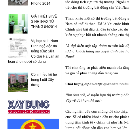
tác động tích cực tới thị trường. Ngoài r
Phong 2014
tiết cho thị trường bất động sản Việt Na
GIÁ THIẾT BỊ VỆ
Tham khảo một số thị trường bất động s
SINH INAX TỪ
Nam có thể đi theo. Đó là khi cuộc khủ
THÁNG 04/2014
Chính phủ bắt đầu tái đầu tư cho các dự
kiến sự phục hồi rất nhanh chóng của th
Vụ học sinh Nam
Là đại diện một tập đoàn tư vấn bất độ
Định ngộ độc do
tượng khách hàng mà quyết định của họ 
uống sữa: Sữa
Cô Gái Hà Lan an
Nam?
toàn cho người sử dụng
Tôi cho rằng sự phát triển mạnh của tần
và giá cả phải chăng dần tăng cao.
Còn nhiều kẽ hở
trong Luật Xây
Chất lượng dự án được quan tâm nhiều
dựng
Như ông nói, về ngắn hạn thị trường bất
Vậy về dài hạn thì sao?
Các nghiên cứu của chúng tôi cho thấy, 
cực. Sẽ có nhiều khoản đầu tư cho phát tr
trung tâm kinh tế - chính trị như Hà 
lượng bất động sản dần cao hơn và lớn