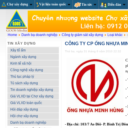
Chợ xây dựng
Vật liệu toàn quốc
Tin tức
Diễn đàn
Home
Danh bạ doanh nghiệp
Công ty giám sát xây dựng
Loại khác
C
CÔNG TY CP ỐNG NHỰA MI
TIN XÂY DỰNG
Xây tổ ấm
Thứ ba, ngày 31 tháng 8 năm 2010 22:32
Ngành xây dựng
C
Kinh tế xã hội
p
Công nghệ xây dựng
n
Thủ tục pháp lý
-
Tủ sách xây dựng
-
Tin doanh nghiệp xây dựng
Giá VLXD tại Chợ xây dựng
-
Giá VLXD toàn quốc
-
Hỏi đáp xây dựng
-
Hội chợ xây dựng
Danh bạ doanh nghiệp
- Địa chỉ: 103/7 Ao Đôi- P. Bình Trị Đ