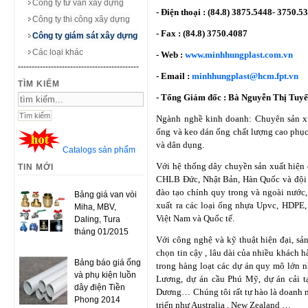
Công ty tư vấn xây dựng
- Điện thoại : (84.8) 3875.5448- 3750.5
Công ty thi công xây dựng
- Fax : (84.8) 3750.4087
Công ty giám sát xây dựng
Các loại khác
- Web :
www.minhhungplast.com.vn
--------------------------------------------
- Email :
minhhungplast@hcm.fpt.vn
TÌM KIẾM
- Tổng Giám đốc : Bà Nguyễn Thị Tuyế
Ngành nghề kinh doanh: Chuyên sản x
ống và keo dán ống chất lượng cao phục
và dân dụng.
Catalogs sản phẩm
Với hệ thống dây chuyền sản xuất hiện 
TIN MỚI
CHLB Đức, Nhật Bản, Hàn Quốc và đội 
đào tạo chính quy trong và ngoài nước
Bảng giá van vòi
xuất ra các loại ống nhựa Upvc, HDPE
Miha, MBV,
Việt Nam và Quốc tế.
Daling, Tura
tháng 01/2015
Với công nghệ và kỹ thuật hiện đại, sả
chọn tin cậy , lâu dài của nhiều khách
Bảng báo giá ống
trong hàng loạt các dự án quy mô lớn 
và phụ kiện luồn
Lương, dự án cầu Phú Mỹ, dự án cải t
dây điện Tiền
Dương… Chúng tôi rất tự hào là doanh 
Phong 2014
triển như Australia , New Zealand …