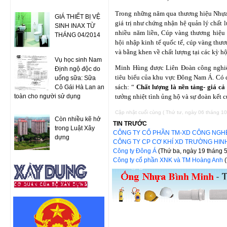
Trong những năm qua thương hiệu Nhựa
GIÁ THIẾT BỊ VỆ
giá trị như chứng nhận hệ quản lý chất
SINH INAX TỪ
nhiều năm liền, Cúp vàng thương hiệu 
THÁNG 04/2014
hội nhập kinh tế quốc tế, cúp vàng thư
và bằng khen về chất lượng tại các kỳ hộ
Vụ học sinh Nam
Minh Hùng được Liên Đoàn công nghiệ
Định ngộ độc do
tiêu biểu của khu vực Đông Nam Á. Có 
uống sữa: Sữa
sách: “
Chất lượng là nền tảng- giá cả
Cô Gái Hà Lan an
toàn cho người sử dụng
tưởng nhiệt tình ủng hộ và sự đoàn kết c
Cập nhật cuối cùng ( Thứ tư, ngày 06 tháng 1
Còn nhiều kẽ hở
TIN TRƯỚC
trong Luật Xây
CÔNG TY CỔ PHẦN TM-XD CÔNG NGH
dựng
CÔNG TY CP CƠ KHÍ XD TRƯỜNG HI
Công ty Đông Á
(Thứ ba, ngày 19 tháng 
Công ty cổ phần XNK và TM Hoàng Anh