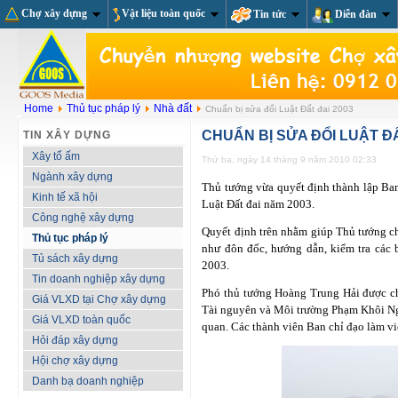
Chợ xây dựng
Vật liệu toàn quốc
Tin tức
Diễn đàn
Home
Thủ tục pháp lý
Nhà đất
Chuẩn bị sửa đổi Luật Đất đai 2003
CHUẨN BỊ SỬA ĐỔI LUẬT ĐẤ
TIN XÂY DỰNG
Xây tổ ấm
Thứ ba, ngày 14 tháng 9 năm 2010 02:33
Ngành xây dựng
Thủ tướng vừa quyết định thành lập Ban
Kinh tế xã hội
Luật Đất đai năm 2003.
Công nghệ xây dựng
Quyết định trên nhằm giúp Thủ tướng ch
Thủ tục pháp lý
như đôn đốc, hướng dẫn, kiểm tra các 
Tủ sách xây dựng
2003.
Tin doanh nghiệp xây dựng
Phó thủ tướng Hoàng Trung Hải được ch
Giá VLXD tại Chợ xây dựng
Tài nguyên và Môi trường Phạm Khôi Ngu
Giá VLXD toàn quốc
quan. Các thành viên Ban chỉ đạo làm v
Hỏi đáp xây dựng
Hội chợ xây dựng
Danh bạ doanh nghiệp