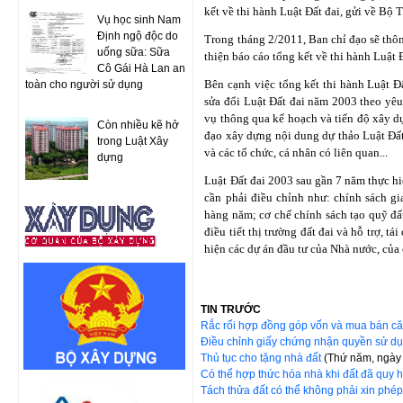
kết về thi hành Luật Đất đai, gửi về Bộ
Vụ học sinh Nam
Định ngộ độc do
Trong tháng 2/2011, Ban chỉ đạo sẽ thôn
uống sữa: Sữa
thiện báo cáo tổng kết về thi hành Luật 
Cô Gái Hà Lan an
Bên cạnh việc tổng kết thi hành Luật Đ
toàn cho người sử dụng
sửa đổi Luật Đất đai năm 2003 theo yêu
vụ thông qua kế hoạch và tiến độ xây d
Còn nhiều kẽ hở
đạo xây dựng nội dung dự thảo Luật Đất 
trong Luật Xây
và các tổ chức, cá nhân có liên quan...
dựng
Luật Đất đai 2003 sau gần 7 năm thực hi
cần phải điều chỉnh như: chính sách gi
hàng năm; cơ chế chính sách tạo quỹ đấ
điều tiết thị trường đất đai và hỗ trợ, t
hiện các dự án đầu tư của Nhà nước, của 
TIN TRƯỚC
Rắc rối hợp đồng góp vốn và mua bán c
Điều chỉnh giấy chứng nhận quyền sử d
Thủ tục cho tặng nhà đất
(Thứ năm, ngày
Có thể hợp thức hóa nhà khi đất đã quy
Tách thửa đất có thể không phải xin phé