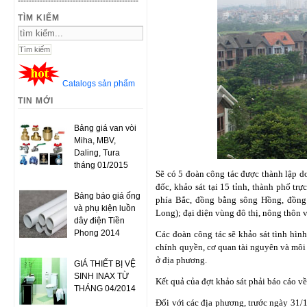
--------------------------------------------
TÌM KIẾM
Catalogs sản phẩm
TIN MỚI
Bảng giá van vòi
Miha, MBV,
Daling, Tura
tháng 01/2015
Sẽ có 5 đoàn công tác được thành lập d
đốc, khảo sát tại 15 tỉnh, thành phố tr
Bảng báo giá ống
phía Bắc, đồng bằng sông Hồng, đồng
và phụ kiện luồn
Long); đại diện vùng đô thị, nông thôn 
dây điện Tiền
Phong 2014
Các đoàn công tác sẽ khảo sát tình hình
chính quyền, cơ quan tài nguyên và môi 
ở địa phương.
GIÁ THIẾT BỊ VỆ
SINH INAX TỪ
Kết quả của đợt khảo sát phải báo cáo 
THÁNG 04/2014
Đối với các địa phương, trước ngày 31/